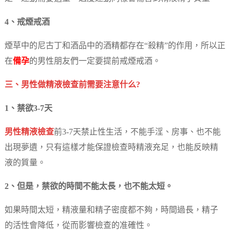
4、戒煙戒酒
煙草中的尼古丁和酒品中的酒精都存在“殺精”的作用，所以正
在
備孕
的男性朋友們一定要提前戒煙戒酒。
三、男性做精液檢查前需要注意什么?
1、禁欲3-7天
男性精液檢查
前3-7天禁止性生活，不能手淫、房事、也不能
出現夢遺，只有這樣才能保證檢查時精液充足，也能反映精
液的質量。
2、但是，禁欲的時間不能太長，也不能太短。
如果時間太短，精液量和精子密度都不夠，時間過長，精子
的活性會降低，從而影響檢查的准確性。