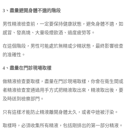
3、盡量避開身體不適的階段
男性精液檢查前，一定要保持健康狀態，避免身體不適，如
感冒、發高燒、大量吸煙飲酒、過度疲勞等。
在這個階段，男性可能處於無精或少精狀態，最終影響檢查
的准確性。
4、盡量在門診現場取樣
做精液檢查要取樣，盡量在門診現場取樣，你會在衛生間或
者精液檢查室通過用手方式把精液取出來，精液取出後，要
及時送到檢察部門。
只有這樣才能防止精液離開身體太久，或者中途被汙染。
取樣時，必須收集所有精液，包括剛排出的第一部分精液。