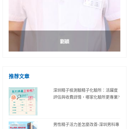
劉穎
推荐文章
深圳精子檢測驗精子化驗所：活躍度
評估與收費詳情，哪家化驗所更專業?
男性精子活力差怎麼改善-深圳男科專