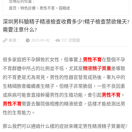
您現在的位置：
首页
>
特色診療
>
男性不育
>
弱精症
深圳男科驗精子精液檢查收費多少?精子檢查禁欲幾天?
需要注意什么?
來源：
2025-01-02
557 次閱讀
很多家庭把不孕歸咎於女性，但事實上
男性不育
在整個不孕
不育群體中所占的比例並不低，尤其是
精液精子質量
差導致
的不育更是尤為常見。男性的性器官發育成熟後，睾丸中的
生精細胞會繼續產生精子，但精子非常脆弱，一些不良因素
或疾病可能會直接幹擾男性的生殖功能，會引起
男性不育
。
男性不育
需要去醫院做相應的精液檢查，這樣才能檢測出男
性的生育能力。
那么我們可以通過什么樣的症狀來確定男性精液精子質量呢?