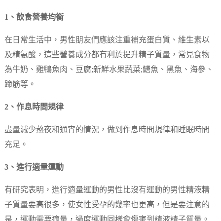
1、飲食營養均衡
在日常生活中，男性朋友們應該注重補充蛋白質、維生素以
及精氨酸，這些營養成分都有利於提升精子質量，常見食物
為牛奶、雞鴨魚肉、豆腐;新鮮水果蔬菜;鱔魚、黑魚、海參、
蹄筋等。
2、作息時間規律
盡量減少熬夜和通宵的情況，做到作息時間規律和睡眠時間
充足。
3、進行適量運動
有研究表明，進行適量運動的男性比沒有運動的男性精液精
子質量要高很多，使女性受孕的幾率也更高，但是要注意的
是，運動需要適量，過度運動同樣會傷害到精液精子質量。