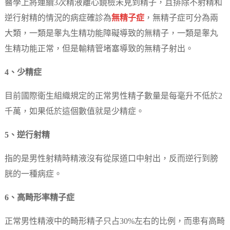
醫學上將連續3次精液離心鏡檢未見到精子，且排除不射精和
逆行射精的情況的病症確診為
無精子症
，無精子症可分為兩
大類，一類是睾丸生精功能障礙導致的無精子，一類是睾丸
生精功能正常，但是輸精管堵塞導致的無精子射出。
4、少精症
目前國際衛生組織規定的正常男性精子數量是每毫升不低於2
千萬，如果低於這個數值就是少精症。
5、逆行射精
指的是男性射精時精液沒有從尿道口中射出，反而逆行到膀
胱的一種病症。
6、高畸形率精子症
正常男性精液中的畸形精子只占30%左右的比例，而患有高畸