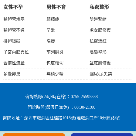
女性不孕
男性不育
私密整形
輸卵管堵塞
弱精症
陰道緊縮
輸卵管不通
早泄
處女膜修復
排卵障礙
陽痿
私密漂紅
子宮內膜異位
前列腺炎
陰唇整形
習慣性流產
包皮環切
盆底肌修復
多囊卵巢
無精少精
漏尿/尿失禁
咨詢熱線(24小時在線)：0755-25595888
門診時間(節假日無休) ：08:30-21:00
醫院地址：深圳市羅湖區紅桂路1018號(離羅湖口岸10分鍾路程)