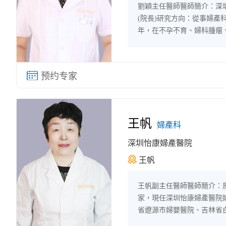
劉穎主任醫師醫師簡介：深
(院長)研究方向：從事婦產
年，在不孕不育、婦科腫瘤
具有很高的造詣，對各類婦
臨床經驗。...
王帆
婦產科
深圳怡康婦產醫院
王帆
王帆副主任醫師醫師簡介：
家，現任深圳怡康婦產醫院
省遼源市婦嬰醫院、吉林省
擅長婦科門診常見病、多發