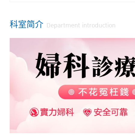
科室简介
Department introduction