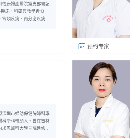
圳怡康婦產醫院黨支部書記
科臨床、科研與教學近43
、宮頸疾病、內分泌疾病等
科疑難雜症的診治有豐富的
原深圳市婦幼保健院婦科專
婦科學科帶頭人。曾在吉林
白求恩醫科大學三院進修。
病的診治,特別在不孕症、