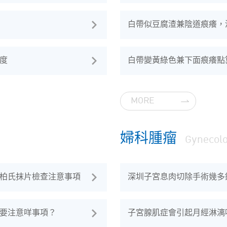
白帶似豆腐渣兼陰道痕癢，
度
白帶變黃綠色兼下面痕癢點
MORE
婦科腫瘤
Gynecol
柏氏抹片檢查注意事項
深圳子宮息肉切除手術幾多
要注意咩事項？
子宮腺肌症會引起月經淋漓