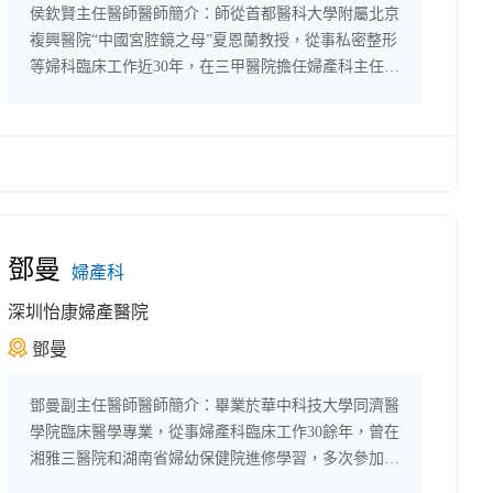
侯欽賢主任醫師醫師簡介：師從首都醫科大學附屬北京
複興醫院“中國宮腔鏡之母”夏恩蘭教授，從事私密整形
等婦科臨床工作近30年，在三甲醫院擔任婦產科主任10
餘年，曾發表學術論文10餘篇。擅長女性私密青春管
理，私密...
鄧曼
婦產科
深圳怡康婦產醫院
鄧曼
鄧曼副主任醫師醫師簡介：畢業於華中科技大學同濟醫
學院臨床醫學專業，從事婦產科臨床工作30餘年，曾在
湘雅三醫院和湖南省婦幼保健院進修學習，多次參加全
國大型學術會議。在婦科常見病、多發病、生殖免疫、