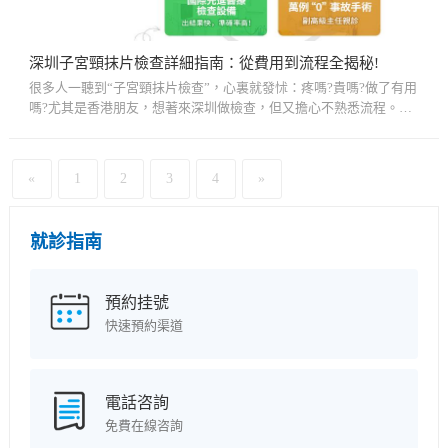
深圳子宮頸抹片檢查詳細指南：從費用到流程全揭秘!
很多人一聽到“子宮頸抹片檢查”，心裏就發怵：疼嗎?貴嗎?做了有用
嗎?尤其是香港朋友，想著來深圳做檢查，但又擔心不熟悉流程。其
實，這項檢查既重要又簡單，早做早安心，特別是對於女性健康來
說...
«
1
2
3
4
»
就診指南
預約挂號
快速預約渠道
電話咨詢
免費在線咨詢