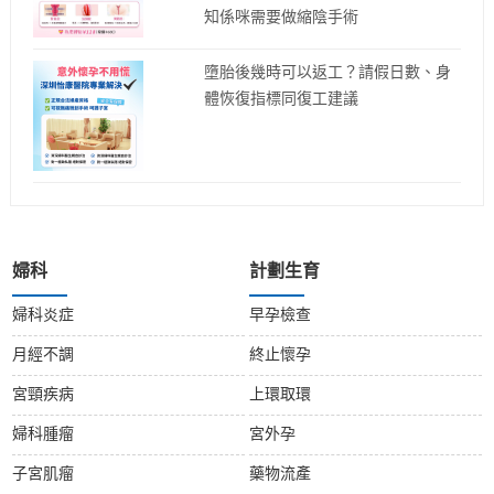
知係咪需要做縮陰手術
墮胎後幾時可以返工？請假日數、身
體恢復指標同復工建議
婦科
計劃生育
婦科炎症
早孕檢查
月經不調
終止懷孕
宮頸疾病
上環取環
婦科腫瘤
宮外孕
子宮肌瘤
藥物流產