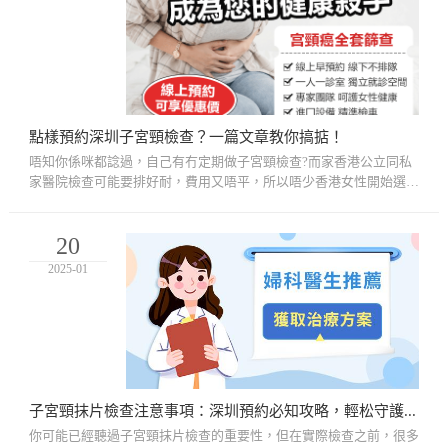
點樣預約深圳子宮頸檢查？一篇文章教你搞掂！
唔知你係咪都諗過，自己有冇定期做子宮頸檢查?而家香港公立同私
家醫院檢查可能要排好耐，費用又唔平，所以唔少香港女性開始選擇
北上深圳做檢查。其實，深圳嘅正規婦科醫院唔單止收費透明、檢查
項...
20
2025-01
子宮頸抹片檢查注意事項：深圳預約必知攻略，輕松守護健康
你可能已經聽過子宮頸抹片檢查的重要性，但在實際檢查之前，很多