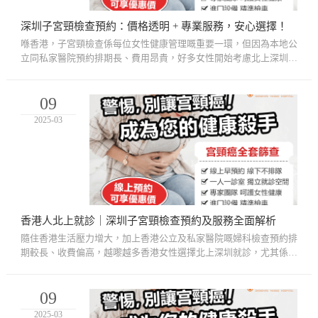
深圳子宮頸檢查預約：價格透明 + 專業服務，安心選擇！
喺香港，子宮頸檢查係每位女性健康管理嘅重要一環，但因為本地公
立同私家醫院預約排期長、費用昂貴，好多女性開始考慮北上深圳就
診。深圳唔單止醫療技術先進，收費亦透明合理，更有粵語服務，
令...
09
2025-03
香港人北上就診｜深圳子宮頸檢查預約及服務全面解析
隨住香港生活壓力增大，加上香港公立及私家醫院嘅婦科檢查預約排
期較長、收費偏高，越嚟越多香港女性選擇北上深圳就診，尤其係子
宮頸檢查。深圳唔單止醫療技術先進、設備齊全，仲提供快捷、透
明...
09
2025-03