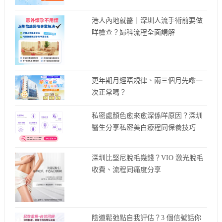
港人內地就醫｜深圳人流手術前要做
咩檢查？婦科流程全面講解
更年期月經唔規律、兩三個月先嚟一
次正常嗎？
私密處顏色愈來愈深係咩原因？深圳
醫生分享私密美白療程同保養技巧
深圳比堅尼脫毛幾錢？VIO 激光脫毛
收費、流程同痛度分享
陰道鬆弛點自我評估？3 個信號話你