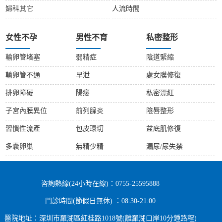
婦科其它
人流時間
女性不孕
男性不育
私密整形
輸卵管堵塞
弱精症
陰道緊縮
輸卵管不通
早泄
處女膜修復
排卵障礙
陽痿
私密漂紅
子宮內膜異位
前列腺炎
陰唇整形
習慣性流產
包皮環切
盆底肌修復
多囊卵巢
無精少精
漏尿/尿失禁
咨詢熱線(24小時在線)：0755-25595888
門診時間(節假日無休) ：08:30-21:00
醫院地址：深圳市羅湖區紅桂路1018號(離羅湖口岸10分鍾路程)