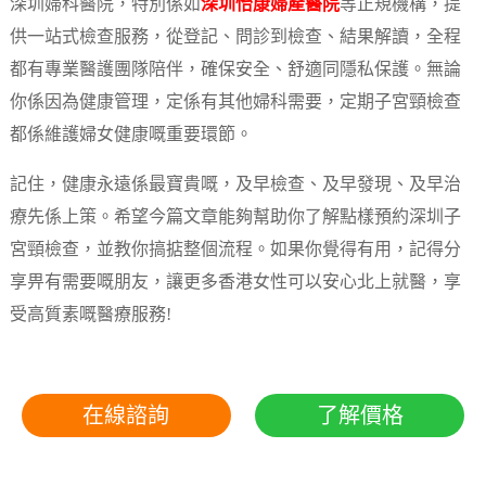
深圳婦科醫院，特別係如
深圳怡康婦產醫院
等正規機構，提
供一站式檢查服務，從登記、問診到檢查、結果解讀，全程
都有專業醫護團隊陪伴，確保安全、舒適同隱私保護。無論
你係因為健康管理，定係有其他婦科需要，定期子宮頸檢查
都係維護婦女健康嘅重要環節。
記住，健康永遠係最寶貴嘅，及早檢查、及早發現、及早治
療先係上策。希望今篇文章能夠幫助你了解點樣預約深圳子
宮頸檢查，並教你搞掂整個流程。如果你覺得有用，記得分
享畀有需要嘅朋友，讓更多香港女性可以安心北上就醫，享
受高質素嘅醫療服務!
在線諮詢
了解價格