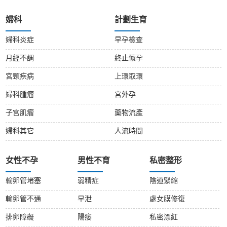
婦科
計劃生育
婦科炎症
早孕檢查
月經不調
終止懷孕
宮頸疾病
上環取環
婦科腫瘤
宮外孕
子宮肌瘤
藥物流產
婦科其它
人流時間
女性不孕
男性不育
私密整形
輸卵管堵塞
弱精症
陰道緊縮
輸卵管不通
早泄
處女膜修復
排卵障礙
陽痿
私密漂紅