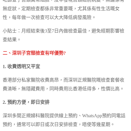
咗篩查子宮頸異常細胞，及早發現宮頸癌前病變。無論係有
無症狀，定期檢查都係非常重要嘅，尤其係有性生活嘅女
性，每年做一次檢查可以大大降低病發風險。
小貼士：月經結束後3至7日內做檢查最佳，避免經期影響檢
查結果。
二、深圳子宮頸檢查有咩優勢?
1. 收費透明又平宜
香港部分私家醫院收費高昂，而深圳正規醫院嘅檢查套餐收
費清晰，無隱藏費用，同時費用比香港低得多，性價比高。
2. 預約方便，即日安排
深圳多間正規婦科醫院提供線上預約、WhatsApp預約同電話
預約，通常可以即日或次日安排檢查，唔使等幾星期。