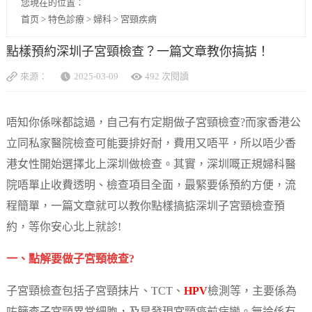
您現在的位置：
首页
>
特色診療
>
婦科
>
宮頸疾病
點樣預約深圳子宮頸檢查？一篇文章教你搞掂！
來源：
2025-03-09
492 次閱讀
唔知你係咪都諗過，自己有冇定期做子宮頸檢查?而家香港公
立同私家醫院檢查可能要排好耐，費用又唔平，所以唔少香
港女性開始選擇北上深圳做檢查。其實，深圳嘅正規婦科醫
院唔單止收費透明、檢查項目全面，最緊要係預約方便，流
程簡單，一篇文章就可以教你點樣搞掂深圳子宮頸檢查預
約，等你安心北上就診!
一、點解要做子宮頸檢查?
子宮頸檢查包括子宮頸抹片、TCT、
HPV
檢測等，主要係為