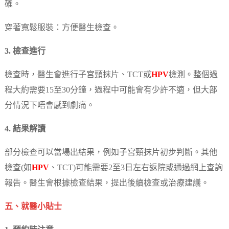
確。
穿著寬鬆服裝：方便醫生檢查。
3. 檢查進行
檢查時，醫生會進行子宮頸抹片、TCT或
HPV
檢測。整個過
程大約需要15至30分鐘，過程中可能會有少許不適，但大部
分情況下唔會感到劇痛。
4. 結果解讀
部分檢查可以當場出結果，例如子宮頸抹片初步判斷。其他
檢查(如
HPV
、TCT)可能需要2至3日左右返院或通過網上查詢
報告。醫生會根據檢查結果，提出後續檢查或治療建議。
五、就醫小貼士