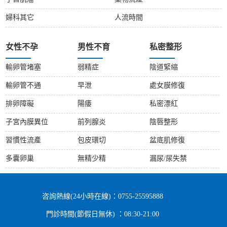
婦科其它
人流時間
女性不孕
男性不育
私密整形
輸卵管堵塞
弱精症
陰道緊縮
輸卵管不通
早泄
處女膜修復
排卵障礙
陽痿
私密漂紅
子宮內膜異位
前列腺炎
陰唇整形
習慣性流產
包皮環切
盆底肌修復
多囊卵巢
無精少精
漏尿/尿失禁
咨詢熱線(24小時在線)：0755-25595888
門診時間(節假日無休) ：08:30-21:00