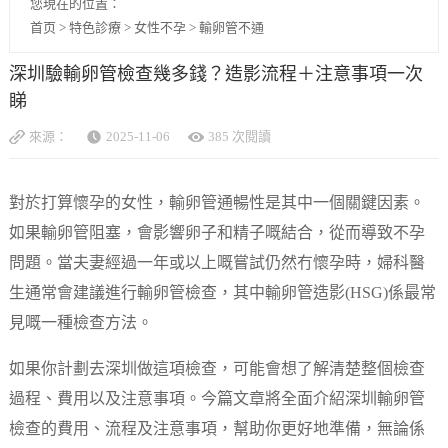
您現在的位置：
首页
>
特色診療
>
女性不孕
>
輸卵管不通
深圳驗輸卵管檢查幾多錢？造影流程＋注意事項一次
睇
來源：
2025-11-06
385 次閱讀
對於打算懷孕的女性，輸卵管通暢性是其中一個關鍵因素。
如果輸卵管阻塞，會影響卵子和精子嘅結合，從而導致不孕
問題。當夫妻經過一年或以上嘅嘗試仍然冇懷孕時，婦科醫
生通常會建議進行輸卵管檢查，其中輸卵管造影(HSG)係最常
見嘅一種檢查方法。
如果你計劃去深圳做這項檢查，可能會想了解清楚整個檢查
過程、費用以及注意事項。今篇文章將全面介紹深圳輸卵管
檢查的費用、流程及注意事項，幫助你更好地準備，無論係