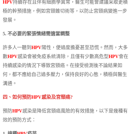
HPV
持續存在且伴有細胞學異常，醫生可能會建議采取更積
極的幹預措施，例如宮頸錐切術等，以防止宮頸病變進一步
發展。
5. 不必要的緊張情緒需適當調整
許多人一聽到
HPV
陽性，便過度擔憂甚至恐慌。然而，大多
數
HPV
感染會被免疫系統清除，且僅有少數高危型
HPV
會在
持續感染的情況下導致宮頸癌。在接受檢測後不論結果如
何，都不應給自己過多壓力，保持良好的心態，積極與醫生
溝通。
四、如何預防
HPV
感染及宮頸癌?
預防
HPV
感染是降低宮頸癌風險的有效措施，以下是幾種有
效的預防方式：
1. 接種
HPV
疫苗