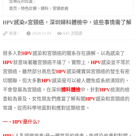
您現在的位置：
首页
>
特色診療
>
婦科
>
宮頸疾病
HPV感染≠宮頸癌，深圳婦科體檢中，這些事情需了解
來源：
2024-11-01
645 次閱讀
很多人對
HPV
感染和宮頸癌的關系存在誤解，以為感染了
HPV
就意味著離宮頸癌不遠了。實際上，
HPV
感染並不等於
宮頸癌，雖然部分高危型
HPV
感染確實與宮頸癌的發生有密
切關聯，但大多數
HPV
感染是可以被人體免疫系統清除的，
不會發展為宮頸癌。在深圳
婦科體檢
中，針對
HPV
檢測的檢
查較為普及，女性朋友們應當了解有關
HPV
感染和宮頸癌的
常識，從而科學地面對和應對這類檢查。
一、
HPV
是什么?