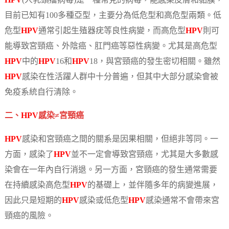
HPV
(人乳頭瘤病毒)是一種常見的病毒，能感染皮膚和黏膜，
目前已知有100多種亞型，主要分為低危型和高危型兩類。低
危型
HPV
通常引起生殖器疣等良性病變，而高危型
HPV
則可
能導致宮頸癌、外陰癌、肛門癌等惡性病變。尤其是高危型
HPV
中的
HPV
16和
HPV
18，與宮頸癌的發生密切相關。雖然
HPV
感染在性活躍人群中十分普遍，但其中大部分感染會被
免疫系統自行清除。
二、
HPV
感染≠宮頸癌
HPV
感染和宮頸癌之間的關系是因果相關，但絕非等同。一
方面，感染了
HPV
並不一定會導致宮頸癌，尤其是大多數感
染會在一年內自行消退。另一方面，宮頸癌的發生通常需要
在持續感染高危型
HPV
的基礎上，並伴隨多年的病變進展，
因此只是短期的
HPV
感染或低危型
HPV
感染通常不會帶來宮
頸癌的風險。