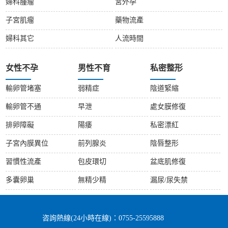
婦科腫瘤
宮外孕
子宮肌瘤
藥物流產
婦科其它
人流時間
女性不孕
男性不育
私密整形
輸卵管堵塞
弱精症
陰道緊縮
輸卵管不通
早泄
處女膜修復
排卵障礙
陽痿
私密漂紅
子宮內膜異位
前列腺炎
陰唇整形
習慣性流產
包皮環切
盆底肌修復
多囊卵巢
無精少精
漏尿/尿失禁
咨詢熱線(24小時在線)：0755-25595888