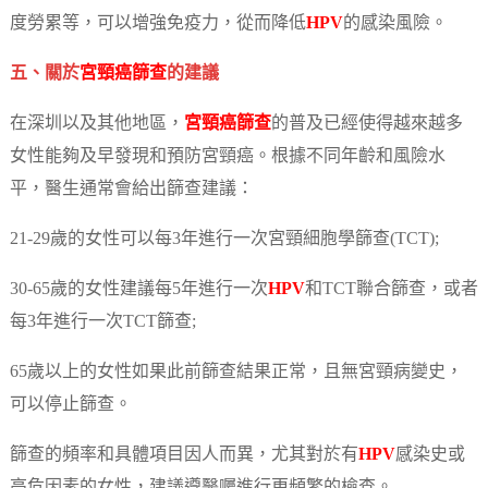
度勞累等，可以增強免疫力，從而降低
HPV
的感染風險。
五、關於
宮頸癌篩查
的建議
在深圳以及其他地區，
宮頸癌篩查
的普及已經使得越來越多
女性能夠及早發現和預防宮頸癌。根據不同年齡和風險水
平，醫生通常會給出篩查建議：
21-29歲的女性可以每3年進行一次宮頸細胞學篩查(TCT);
30-65歲的女性建議每5年進行一次
HPV
和TCT聯合篩查，或者
每3年進行一次TCT篩查;
65歲以上的女性如果此前篩查結果正常，且無宮頸病變史，
可以停止篩查。
篩查的頻率和具體項目因人而異，尤其對於有
HPV
感染史或
高危因素的女性，建議遵醫囑進行更頻繁的檢查。