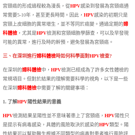
宮頸癌的形成過程較為漫長，從
HPV
感染到發展為宮頸癌通
常需要5-10年，甚至更長時間。因此，
HPV
感染的初期只是
宮頸上皮細胞的異常增生，並不等同於癌變。通過定期的
婦
科體檢
，尤其是
HPV
檢測和宮頸細胞學篩查，可以及早發現
可能的異常，進行及時的幹預，避免發展為宮頸癌。
三、在深圳進行
婦科體檢
時如何科學面對
HPV
檢查?
在深圳的
婦科體檢
中，
HPV
檢測已經成為了許多女性體檢的
常規項目。但對於結果的理解需要科學的視角，以下是一些
在深圳
婦科體檢
中需要了解的關鍵事項：
1. 了解
HPV
陽性結果的意義
HPV
檢測結果呈陽性並不意味著患上了宮頸癌，
HPV
陽性只
是提示有病毒感染，具體的風險取決於感染的
HPV
類型。陽
性結果可以幫助醫生根據不同類型的病毒對患者進行風險評