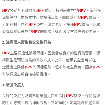
HPV
疫苗能有效預防
HPV
感染，特別是高危型
HPV
。當前在
深圳等地，適齡女性可以接種二價、四價或九價
HPV
疫苗，
分別針對不同的
HPV
亞型。研究表明，接種
HPV
疫苗可以顯
著降低感染高危型
HPV
的風險，從而減少宮頸癌的發生率。
2. 注意個人衛生和安全性行為
HPV
主要通過性接觸傳播，因此養成良好的性行為習慣、保
持衛生是預防感染的有效方式。此外，使用安全套可以在一
定程度上降低
HPV
的傳播風險，但不能完全避免，因為
HPV
可以通過皮膚直接接觸傳播。
3. 增強免疫力
良好的免疫力能夠幫助身體更快地清除
HPV
感染。保持健康
的生活方式，包括均衡飲食、充足睡眠、定期鍛煉和避免過