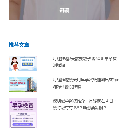
劉穎
推荐文章
月經推遲2天需要驗孕嗎?深圳早孕檢
測詳解
月經推遲幾天用早孕試紙能測出來?羅
湖婦科醫院推薦
深圳驗孕醫院推介｜月經遲左 4 日，
幾時驗有冇 BB？唔想要點辦？