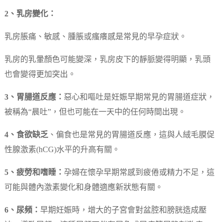
2、乳房變化：
乳房脹痛、敏感、腫脹或瘙癢感是常見的早孕症狀。
乳房的乳暈顏色可能變深，乳房皮下的靜脈變得明顯，乳頭
也會變得更加突出。
3、胃腸道反應：
惡心和嘔吐是妊娠早期常見的胃腸道症狀，
被稱為“晨吐”，但也可能在一天中的任何時間出現。
4、食欲缺乏
、偏食也是常見的胃腸道反應，這與人絨毛膜促
性腺激素(hCG)水平的升高有關。
5、疲勞和嗜睡：
孕婦在懷孕早期常感到疲倦或精力不足，這
可能與體內激素變化和身體適應新狀態有關。
6、尿頻：
早期妊娠時，增大的子宮會對盆腔和膀胱造成壓