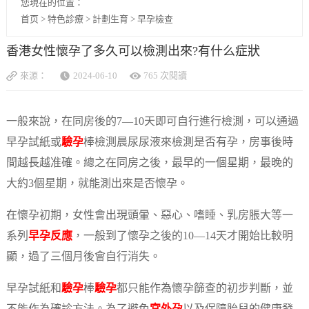
您現在的位置：
首页
>
特色診療
>
計劃生育
>
早孕檢查
香港女性懷孕了多久可以檢測出來?有什么症狀
來源：
2024-06-10
765 次閱讀
一般來說，在同房後的7—10天即可自行進行檢測，可以通過
早孕試紙或
驗孕
棒檢測晨尿尿液來檢測是否有孕，房事後時
間越長越准確。總之在同房之後，最早的一個星期，最晚的
大約3個星期，就能測出來是否懷孕。
在懷孕初期，女性會出現頭暈、惡心、嗜睡、乳房脹大等一
系列
早孕反應
，一般到了懷孕之後的10—14天才開始比較明
顯，過了三個月後會自行消失。
早孕試紙和
驗孕
棒
驗孕
都只能作為懷孕篩查的初步判斷，並