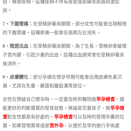
迫，導致尿頻。這種尿頻不伴有尿急或尿痛等尿路刺激症
狀。
7、下腹墜痛：
在受精卵著床期間，部分女性可能會出現輕微
的下腹墜痛。這種疼痛一般會在兩周左右消失。
8、陰道出血：
在受精卵著床期間，為了生長，受精卵會破壞
子宮內膜，引起少量的出血。這種出血通常會在受精卵著床
後消失。
9、皮膚變化：
部分孕婦在懷孕早期可能會出現皮膚色素沉
澱，尤其在乳暈、腋窩和腹股溝等部位。
女性在懷疑自己懷孕時，一定要及時到醫院做
早孕檢查
，還
能更好的判斷寶寶的發育狀態。無論是否要孩子，做
早孕檢
查
對女性都是有好處的。
早孕檢查
可以及時的發現孕囊的位
置，如果發現異常或是
宮外孕
，以便於及早的進行手術處