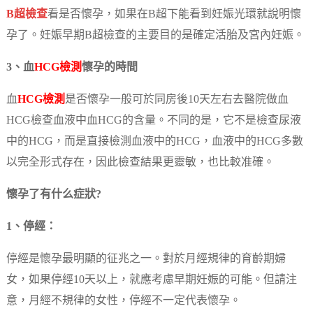
B超檢查
看是否懷孕，如果在B超下能看到妊娠光環就說明懷
孕了。妊娠早期B超檢查的主要目的是確定活胎及宮內妊娠。
3、血
HCG檢測
懷孕的時間
血
HCG檢測
是否懷孕一般可於同房後10天左右去醫院做血
HCG檢查血液中血HCG的含量。不同的是，它不是檢查尿液
中的HCG，而是直接檢測血液中的HCG，血液中的HCG多數
以完全形式存在，因此檢查結果更靈敏，也比較准確。
懷孕了有什么症狀?
1、停經：
停經是懷孕最明顯的征兆之一。對於月經規律的育齡期婦
女，如果停經10天以上，就應考慮早期妊娠的可能。但請注
意，月經不規律的女性，停經不一定代表懷孕。