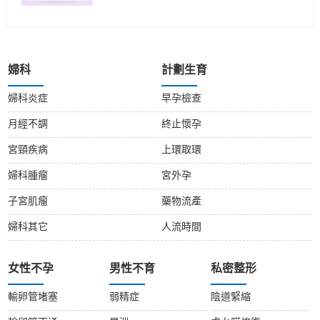
婦科
計劃生育
婦科炎症
早孕檢查
月經不調
終止懷孕
宮頸疾病
上環取環
婦科腫瘤
宮外孕
子宮肌瘤
藥物流產
婦科其它
人流時間
女性不孕
男性不育
私密整形
輸卵管堵塞
弱精症
陰道緊縮