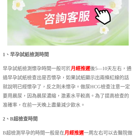
1、早孕試紙檢測時間
早孕試紙檢測懷孕時間一般可於
月經推遲
後5—10天左右，通
過早孕試紙檢查出是否懷孕，如果試紙顯示出兩條紅線的話
就說明已經懷孕了，反之則未懷孕。做尿HCG檢查注意一定
要用晨尿，因為晨尿濃縮，激素水平較高。為了提高檢查的
准確率，在前一天晚上盡量減少飲水。
2、B超檢查時間
B超檢測早孕的時間一般是在
月經推遲
一周左右可以去醫院做