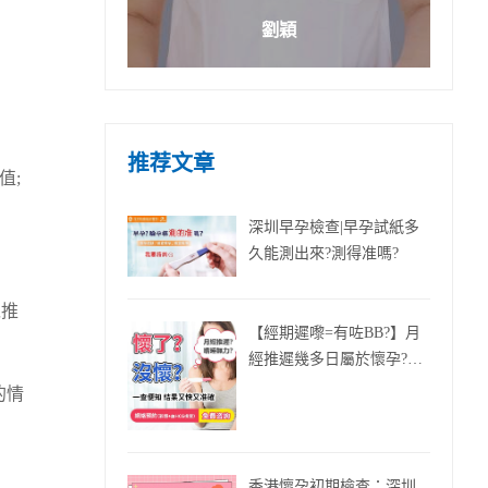
劉穎
推荐文章
值;
深圳早孕檢查|早孕試紙多
久能測出來?測得准嗎?
以推
【經期遲嚟=有咗BB?】月
經推遲幾多日屬於懷孕?遲
咗8日要唔要驗孕?
的情
香港懷孕初期檢查：深圳