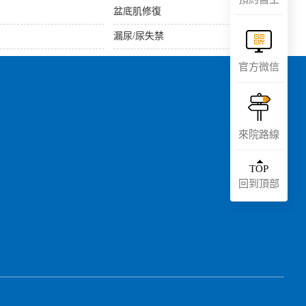
預約醫生
盆底肌修復
漏尿/尿失禁
官方微信
來院路線
TOP
回到頂部