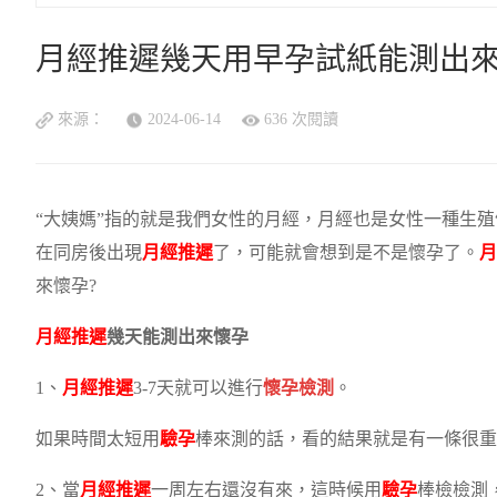
月經推遲幾天用早孕試紙能測出來
來源：
2024-06-14
636 次閱讀
“大姨媽”指的就是我們女性的月經，月經也是女性一種生
在同房後出現
月經推遲
了，可能就會想到是不是懷孕了。
月
來懷孕?
月經推遲
幾天能測出來懷孕
1、
月經推遲
3-7天就可以進行
懷孕檢測
。
如果時間太短用
驗孕
棒來測的話，看的結果就是有一條很重
2、當
月經推遲
一周左右還沒有來，這時候用
驗孕
棒檢檢測