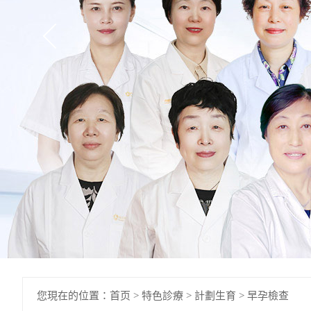
您現在的位置：
首页
>
特色診療
>
計劃生育
>
早孕檢查