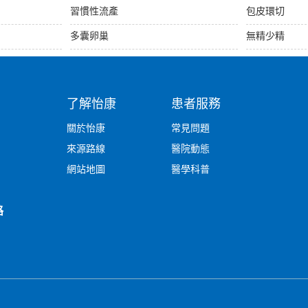
習慣性流產
包皮環切
多囊卵巢
無精少精
了解怡康
患者服務
關於怡康
常見問題
來源路線
醫院動態
網站地圖
醫學科普
路