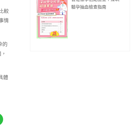
驗孕抽血檢查指南
比較
事情
孕的
適，
具體