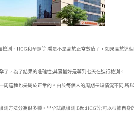
檢測、HCG和孕酮等;看是不是高於正常數值了，如果高於這個
懷孕了，為了結果的准確性;其實最好是等到七天在進行檢測。
推遲一周這種也是屬於正常的。由於每個人的周期長短情況不同;所
檢測方法分為很多種。早孕試紙檢測;B超;HCG等;可以根據自身