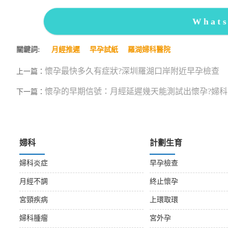
What
關鍵詞:
月經推遲
早孕試紙
羅湖婦科醫院
懷孕最快多久有症狀?深圳羅湖口岸附近早孕檢查
上一篇：
懷孕的早期信號：月經延遲幾天能測試出懷孕?婦
下一篇：
婦科
計劃生育
婦科炎症
早孕檢查
月經不調
終止懷孕
宮頸疾病
上環取環
婦科腫瘤
宮外孕