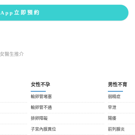
sApp立即預約
科女醫生推介
女性不孕
男性不育
輸卵管堵塞
弱精症
輸卵管不通
早泄
排卵障礙
陽痿
子宮內膜異位
前列腺炎