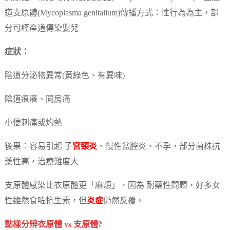
道支原體(Mycoplasma genitalium)傳播方式：性行為為主，部
分可經產道傳染嬰兒
症狀：
陰道分泌物異常(黃綠色、有異味)
陰道痕癢、同房痛
小便刺痛或灼熱
後果：容易引起 子
宮頸炎
、慢性盆腔炎、不孕，部分菌株抗
藥性高，治療難度大
支原體感染比衣原體更「麻煩」，因為 耐藥性問題，好多女
性雖然食咗抗生素，但
炎症
仍然反覆。
點樣分辨衣原體 vs 支原體?