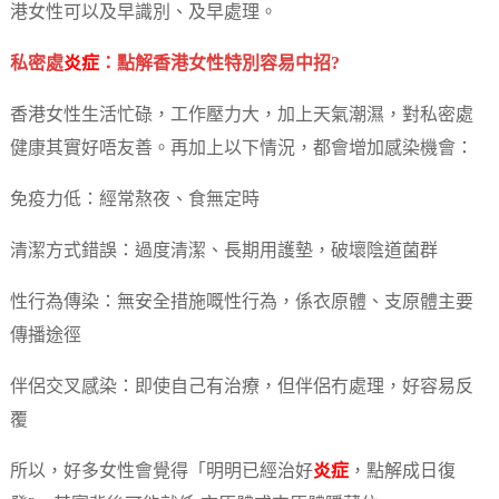
港女性可以及早識別、及早處理。
私密處
炎症
：點解香港女性特別容易中招?
香港女性生活忙碌，工作壓力大，加上天氣潮濕，對私密處
健康其實好唔友善。再加上以下情況，都會增加感染機會：
免疫力低：經常熬夜、食無定時
清潔方式錯誤：過度清潔、長期用護墊，破壞陰道菌群
性行為傳染：無安全措施嘅性行為，係衣原體、支原體主要
傳播途徑
伴侶交叉感染：即使自己有治療，但伴侶冇處理，好容易反
覆
所以，好多女性會覺得「明明已經治好
炎症
，點解成日復