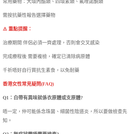
常用藥物：大環內酯類、四環素類、氟喹諾酮類
需按抗藥性報告選擇藥物
⚠️ 重點提醒：
治療期間 伴侶必須一齊處理，否則會交叉感染
完成療程後 需要複檢，確定已清除病原體
千祈唔好自行買抗生素食，以免耐藥
香港女性常見疑問(FAQ)
Q1：白帶有異味就係衣原體或支原體?
唔一定，仲可能係念珠菌、細菌性陰道炎，所以要做檢查先
知。