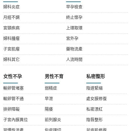
婦科炎症
早孕檢查
月經不調
終止懷孕
宮頸疾病
上環取環
婦科腫瘤
宮外孕
子宮肌瘤
藥物流產
婦科其它
人流時間
女性不孕
男性不育
私密整形
輸卵管堵塞
弱精症
陰道緊縮
輸卵管不通
早泄
處女膜修復
排卵障礙
陽痿
私密漂紅
子宮內膜異位
前列腺炎
陰唇整形
習慣性流產
包皮環切
盆底肌修復