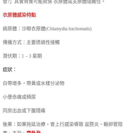
發?」其實背後可能就係 衣原體或支原體隱藏住。
衣原體感染特點
病原體：沙眼衣原體(Chlamydia trachomatis)
傳播方式：主要透過性接觸
潛伏期：1 – 3 星期
症狀：
白帶增多，帶黃或水樣分泌物
小便赤痛或頻尿
同房出血或下腹隱痛
後果：如果拖延治療，會上行感染導致 盆腔炎、輸卵管阻