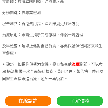
支原體：痕癢異味明顯，治療難度高
分辨關鍵：靠專業檢測
檢查地點：香港費用高，深圳羅湖更經濟方便
治療原則：跟醫生指示完成療程，伴侶一齊處理
及早檢查，唔單止係對自己負責，亦係保護伴侶同將來嘅生
育健康。
✦ 建議：如果你係香港女性，擔心私密處
炎症
拖延，可以考
慮 過深圳做一次全面婦科檢查，費用合理，報告快，仲可以
同醫生直接跟進治療，避免一再復發。
在線諮詢
了解價格