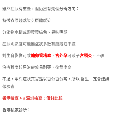
雖然症狀有重疊，但仍然有幾個分辨方向：
特徵衣原體感染支原體感染
分泌物水樣或帶黃黃綠色、異味明顯
症狀明顯度可能無症狀多數有痕癢或不適
對生育影響可致
輸卵管堵塞
、
宮外孕
可致子
宮頸炎
、不孕
治療難度較易治療較易耐藥，復發率高
不過，單靠症狀其實難以百分百分辨，所以 醫生一定會建議
做檢查。
香港檢查 VS 深圳檢查：價錢比較
香港私家診所：