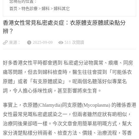
您現在的位置：
首页
>
特色診療
>
婦科
>
婦科其它
香港女性常見私密處炎症：衣原體支原體感染點分
辨？
來源：
2025-09-09
511 次閱讀
好多香港女性平時都會遇到 私密處分泌物異常、痕癢、同房
痛等問題，但去到婦科檢查時，醫生往往會提到「可能係衣
原體」或者「有支原體感染」。呢兩個名聽落好似專業名
詞，令人擔心係咪性病，甚至影響將來生育。
事實上，衣原體(Chlamydia)同支原體(Mycoplasma) 的確係香港
女性最常見嘅私密處感染之一，但兩者雖然症狀有啲相似，
治療同後果卻唔一樣。今次文章會用簡單易明嘅方式，幫大
家分清楚點樣分辨兩者、檢查方法、價錢、治療流程，等香