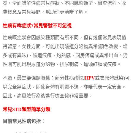
發，全面講解性病常見症狀、不同感染類型、檢查流程、收
費概念及常見疑問，幫助你更清晰了解。
性病有咩症狀?常見警號不可忽視
性病嘅症狀會因感染種類而有所不同，但有幾個常見表現值
得留意。女性方面，可能出現陰道分泌物異常(顏色改變、增
多或有異味)、陰道痕癢、灼熱感、同房疼痛或異常出血。男
性則可能出現尿道分泌物、排尿刺痛、龜頭紅腫或痕癢。
不過，最需要強調嘅係：部分性病(例如
HPV
或衣原體感染)可
以完全無症狀。即使身體冇明顯不適，亦唔代表一定安全。
因此，高風險行為後進行檢查係非常重要。
常見STD類型簡單分類
目前常見性病包括：