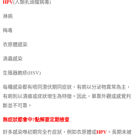
HPV
(人類乳頭瘤病毒)
淋病
梅毒
衣原體感染
滴蟲感染
生殖器皰疹(HSV)
每種感染都有唔同潛伏期同症狀，有啲以分泌物異常為主，
有啲則以潰瘍或疣狀增生為特徵。因此，單靠外觀或感覺判
斷並不可靠。
無症狀都會中?點解要定期檢查
好多感染喺初期完全冇症狀，例如衣原體或
HPV
。長期未被