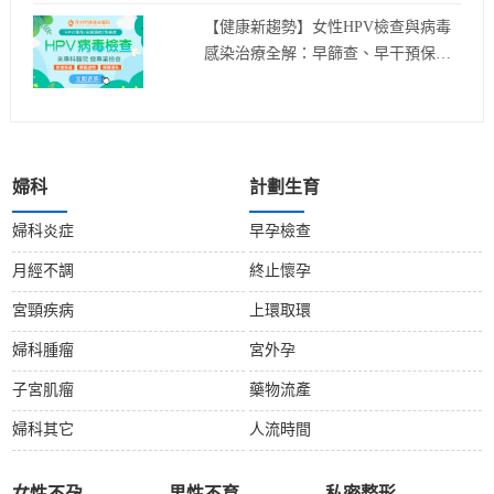
【健康新趨勢】女性HPV檢查與病毒
感染治療全解：早篩查、早干預保健
康！
婦科
計劃生育
婦科炎症
早孕檢查
月經不調
終止懷孕
宮頸疾病
上環取環
婦科腫瘤
宮外孕
子宮肌瘤
藥物流產
婦科其它
人流時間