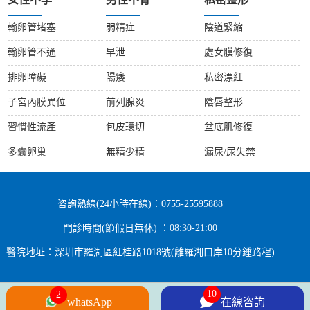
女性不孕
男性不育
私密整形
輸卵管堵塞
弱精症
陰道緊縮
輸卵管不通
早泄
處女膜修復
排卵障礙
陽痿
私密漂紅
子宮內膜異位
前列腺炎
陰唇整形
習慣性流產
包皮環切
盆底肌修復
多囊卵巢
無精少精
漏尿/尿失禁
咨詢熱線(24小時在線)：0755-25595888
門診時間(節假日無休) ：08:30-21:00
醫院地址：深圳市羅湖區紅桂路1018號(離羅湖口岸10分鍾路程)
Copyright © 2024 All rights Reserved.
whatsApp
在線咨詢