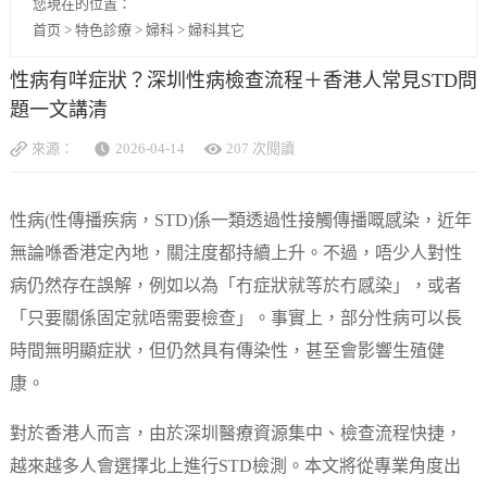
您現在的位置：
首页
>
特色診療
>
婦科
>
婦科其它
性病有咩症狀？深圳性病檢查流程＋香港人常見STD問
題一文講清
來源：
2026-04-14
207 次閱讀
性病(性傳播疾病，STD)係一類透過性接觸傳播嘅感染，近年
無論喺香港定內地，關注度都持續上升。不過，唔少人對性
病仍然存在誤解，例如以為「冇症狀就等於冇感染」，或者
「只要關係固定就唔需要檢查」。事實上，部分性病可以長
時間無明顯症狀，但仍然具有傳染性，甚至會影響生殖健
康。
對於香港人而言，由於深圳醫療資源集中、檢查流程快捷，
越來越多人會選擇北上進行STD檢測。本文將從專業角度出