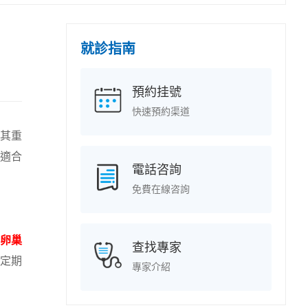
就診指南
預約挂號
快速預約渠道
其重
適合
電話咨詢
免費在線咨詢
卵巢
查找專家
定期
專家介紹