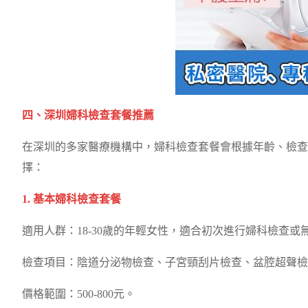
四、深圳婦科檢查套餐推薦
在深圳的多家醫療機構中，婦科檢查套餐會根據年齡、檢查
擇：
1. 基本婦科檢查套餐
適用人群：18-30歲的年輕女性，適合初次進行婦科檢查或
檢查項目：陰道分泌物檢查、子宮頸刮片檢查、盆腔超聲檢
價格範圍：500-800元。