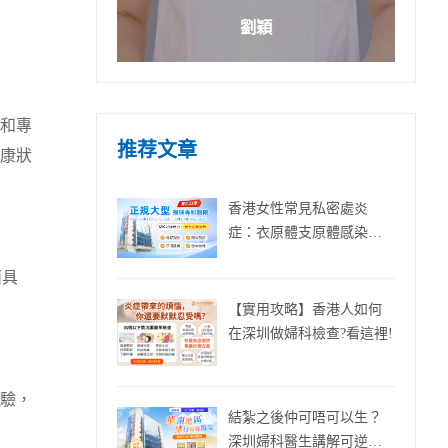
劉穎
和專
推荐文章
康狀
香港女性常見私密處炎
症：衣原體支原體感染點
分辨？
面具
【實用攻略】香港人如何
在深圳做婦科檢查?看這裡!
驗，
結紮之後仲可唔可以生？
深圳婦科醫生講解可逆性