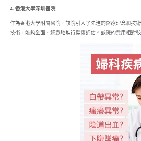
4. 香港大學深圳醫院
作為香港大學附屬醫院，該院引入了先進的醫療理念和技術
技術，能夠全面、細緻地進行健康評估。該院的費用相對較