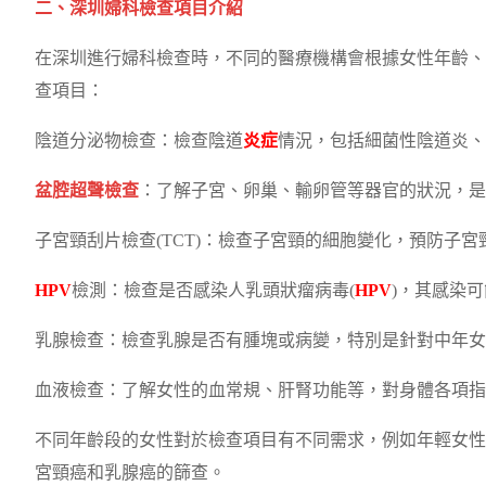
二、深圳婦科檢查項目介紹
在深圳進行婦科檢查時，不同的醫療機構會根據女性年齡、
查項目：
陰道分泌物檢查：檢查陰道
炎症
情況，包括細菌性陰道炎、
盆腔超聲檢查
：了解子宮、卵巢、輸卵管等器官的狀況，是
子宮頸刮片檢查(TCT)：檢查子宮頸的細胞變化，預防子宮
HPV
檢測：檢查是否感染人乳頭狀瘤病毒(
HPV
)，其感染
乳腺檢查：檢查乳腺是否有腫塊或病變，特別是針對中年女
血液檢查：了解女性的血常規、肝腎功能等，對身體各項指
不同年齡段的女性對於檢查項目有不同需求，例如年輕女性
宮頸癌和乳腺癌的篩查。