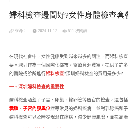
婦科檢查邊間好?女性身體檢查套
來源：
2024-11-12
511 次閱讀
在現代社會中，女性健康受到越來越多的關注，而婦科檢查
要。深圳作為一個國際化都市，醫療資源豐富，提供了許多
的醫院或診所進行
婦科檢查
?深圳婦科檢查的費用是多少?
一、深圳婦科檢查的重要性
婦科檢查涵蓋了子宮、卵巢、輸卵管等器官的檢查，還包括
囊腫
、
子宮內膜異位
症等常見的婦科疾病，並對乳腺癌和子
婦科檢查可以及時發現潛在疾病，減少健康風險，並提高治