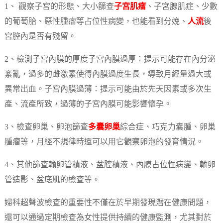
1、 觀察子宮的形態、大小篩查
子宮肌瘤
、子宮腺肌症、少數
的葡萄胎、惡性腫瘤等占位性病變，也能看到分娩、
人流
後
宮腔內是否有殘留。
2、檢測子宮內膜的厚度子宮內膜過厚：提示可能存在內分泌
紊亂，過多的雌激素使得內膜過度生長，導致月經量過大或
異常出血。子宮內膜過薄：提示可能由於先天因素或多次生
產、流產所致，過薄的子宮內膜可能影響懷孕。
3、檢查卵巢、卵泡篩查
多囊卵巢
綜合症、巧克力囊腫、卵巢
腫瘤等，月經不規律時還可以用它觀察卵泡的發育情況。
4、其他篩查輸卵管積液、盆腔積液、內膜占位性病變、輸卵
管造影、盆底肌的檢查等。
婦科超聲波檢查的重要性不僅在於早期發現潛在健康問題，
還可以通過定期檢查為女性提供持續的健康監測，尤其對於