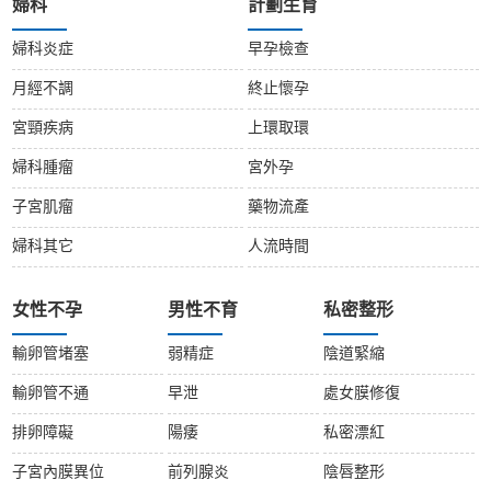
婦科
計劃生育
婦科炎症
早孕檢查
月經不調
終止懷孕
宮頸疾病
上環取環
婦科腫瘤
宮外孕
子宮肌瘤
藥物流產
婦科其它
人流時間
女性不孕
男性不育
私密整形
輸卵管堵塞
弱精症
陰道緊縮
輸卵管不通
早泄
處女膜修復
排卵障礙
陽痿
私密漂紅
子宮內膜異位
前列腺炎
陰唇整形