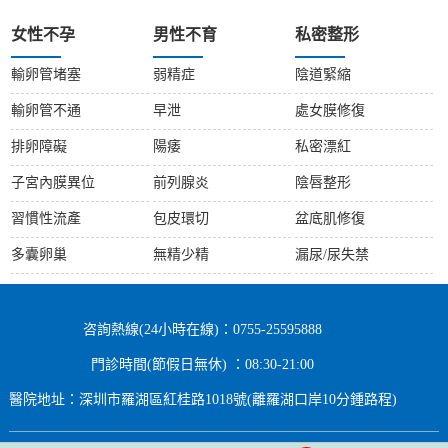
女性不孕
男性不育
私密整形
輸卵管堵塞
弱精症
陰道緊縮
輸卵管不通
早泄
處女膜修復
排卵障礙
陽痿
私密漂紅
子宮內膜異位
前列腺炎
陰唇整形
習慣性流產
包皮環切
盆底肌修復
多囊卵巢
無精少精
漏尿/尿失禁
咨詢熱線(24小時在線)：0755-25595888
門診時間(節假日無休) ：08:30-21:00
醫院地址：深圳市羅湖區紅桂路1018號(離羅湖口岸10分鍾路程)