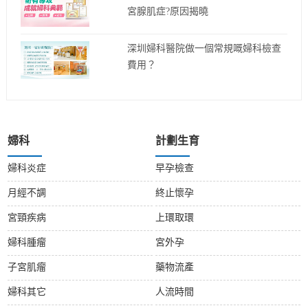
宮腺肌症?原因揭曉
深圳婦科醫院做一個常規嘅婦科檢查
費用？
婦科
計劃生育
婦科炎症
早孕檢查
月經不調
終止懷孕
宮頸疾病
上環取環
婦科腫瘤
宮外孕
子宮肌瘤
藥物流產
婦科其它
人流時間