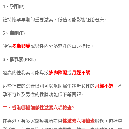
4、孕酮(P)
維持懷孕早期的重要激素，低值可能影響胚胎著床。
5、睾酮(T)
評估
多囊卵巢
或男性內分泌紊亂的重要指標。
6、催乳素(PRL)
過高的催乳素可能導致
排卵障礙
或
月經不調
。
這些指標的綜合檢測可以幫助醫生診斷女性的
月經不調
、不
孕不育以及男性的性腺功能低下等問題。
二、香港哪裡能做性激素六項檢查?
在香港，有多家醫療機構提供
性激素六項檢查
服務，包括專