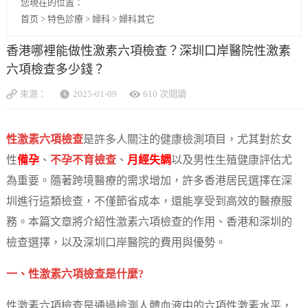
您現在的位置：
首页
>
特色診療
>
婦科
>
婦科其它
香港哪裡能做性激素六項檢查？深圳口岸醫院性激素
六項檢查多少錢？
來源：
2025-01-09
610 次閱讀
性激素六項檢查
是許多人關注的健康檢測項目，尤其對於女
性
備孕
、
不孕不育檢查
、
月經失調
以及男性生殖健康評估尤
為重要。隨著跨境醫療的需求增加，許多香港居民選擇在深
圳進行這類檢查，不僅節省成本，還能享受到高效的醫療服
務。本篇文章將介紹性激素六項檢查的作用、香港和深圳的
檢查選擇，以及深圳口岸醫院的費用與優勢。
一、性激素六項檢查是什麼?
性激素六項檢查是通過檢測人體血液中的六項性激素水平，