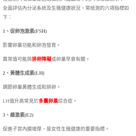
全面評估內分泌系統及生殖健康狀況。常檢測的六項指標如
下：
1、促卵泡激素(FSH)
影響卵巢功能和卵泡發育。
異常值可能與
排卵障礙
或卵巢早衰有關。
2、黃體生成素(LH)
調節卵巢黃體生成和排卵。
LH值升高常見於
多囊卵巢
綜合症。
3、雌激素(E2)
促進子宮內膜增厚，是女性生殖健康的重要指標。