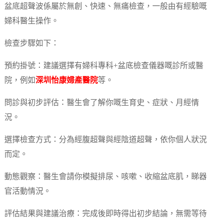
盆底超聲波係屬於無創、快速、無痛檢查，一般由有經驗嘅
婦科醫生操作。
檢查步驟如下：
預約掛號：建議選擇有婦科專科+盆底檢查儀器嘅診所或醫
院，例如
深圳怡康婦產醫院
等。
問診與初步評估：醫生會了解你嘅生育史、症狀、月經情
況。
選擇檢查方式：分為經腹超聲與經陰道超聲，依你個人狀況
而定。
動態觀察：醫生會請你模擬排尿、咳嗽、收縮盆底肌，睇器
官活動情況。
評估結果與建議治療：完成後即時得出初步結論，無需等待