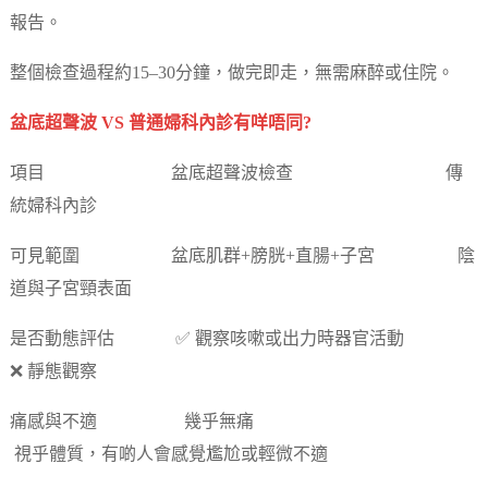
報告。
整個檢查過程約15–30分鐘，做完即走，無需麻醉或住院。
盆底超聲波 VS 普通婦科內診有咩唔同?
項目 盆底超聲波檢查 傳
統婦科內診
可見範圍 盆底肌群+膀胱+直腸+子宮 陰
道與子宮頸表面
是否動態評估 ✅ 觀察咳嗽或出力時器官活動
❌ 靜態觀察
痛感與不適 幾乎無痛
視乎體質，有啲人會感覺尷尬或輕微不適