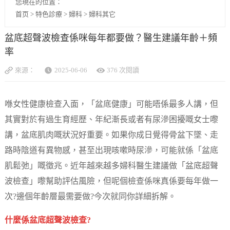
您現在的位置：
首页
>
特色診療
>
婦科
>
婦科其它
盆底超聲波檢查係咪每年都要做？醫生建議年齡＋頻
率
來源：
2025-06-06
376 次閱讀
喺女性健康檢查入面，「盆底健康」可能唔係最多人講，但
其實對於有過生育經歷、年紀漸長或者有尿滲困擾嘅女士嚟
講，盆底肌肉嘅狀況好重要。如果你成日覺得骨盆下墜、走
路時陰道有異物感，甚至出現咳嗽時尿滲，可能就係「盆底
肌鬆弛」嘅徵兆。近年越來越多婦科醫生建議做「盆底超聲
波檢查」嚟幫助評估風險，但呢個檢查係咪真係要每年做一
次?邊個年齡層最需要做?今次就同你詳細拆解。
什麼係盆底超聲波檢查?