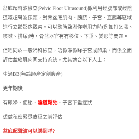
盆底超聲波檢查(Pelvic Floor Ultrasound)係利用經腹部或經陰
道嘅超聲波探頭，對骨盆底肌肉、膀胱、子宮、直腸等區域
進行立體影像觀察。可以動態監測你喺用力時(例如打乞嗤、
咳嗽、排尿)時，骨盆器官有冇移位、下垂、變形等問題。
佢唔同於一般婦科檢查，唔係淨係睇子宮或卵巢，而係全面
評估盆底肌肉同支持系統。尤其適合以下人士：
生過BB(無論順產定剖腹產)
更年期後
有尿滲、便秘、
陰道鬆弛
、子宮下垂症狀
想做私密緊緻療程之前評估
盆底超聲波可以睇到咩?