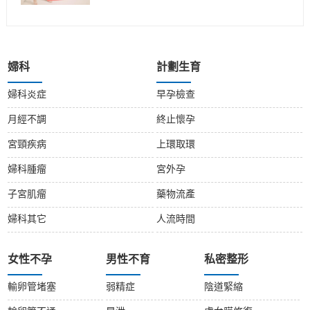
婦科
計劃生育
婦科炎症
早孕檢查
月經不調
終止懷孕
宮頸疾病
上環取環
婦科腫瘤
宮外孕
子宮肌瘤
藥物流產
婦科其它
人流時間
女性不孕
男性不育
私密整形
輸卵管堵塞
弱精症
陰道緊縮