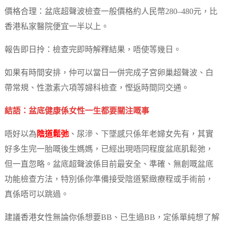
價格合理：盆底超聲波檢查一般價格約人民幣280–480元，比
香港私家醫院便宜一半以上。
報告即日拎：檢查完即時解釋結果，唔使等幾日。
如果有時間安排，仲可以當日一併完成子宮卵巢超聲波、白
帶常規、性激素六項等婦科檢查，慳返時間同交通。
結語：盆底健康係女性一生都要關注嘅事
唔好以為
陰道鬆弛
、尿滲、下墜感只係年老婦女先有，其實
好多生完一胎嘅後生媽媽，已經出現唔同程度盆底肌鬆弛，
但一直忽略。盆底超聲波係目前最安全、準確、無創嘅盆底
功能檢查方法，特別係你準備接受陰道緊緻療程或手術前，
真係唔可以跳過。
建議香港女性無論你係想要BB、已生過BB，定係單純想了解