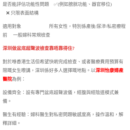
是否能評估功能性問題 ✅(例如膀胱功能、器官移位)
❌ 只限表面結構
適用對象 所有女性，特別係產後/尿滲/私密療程
前 一般婦科常規檢查
深圳做盆底超聲波檢查靠唔靠得住?
對於喺香港生活但希望快啲完成檢查、或者醫療費用預算有
限嘅女生嚟講，深圳係好多人選擇嘅地點。以
深圳怡康婦產
醫院
為例：
設備齊全：設有專門盆底超聲波儀，經腹與經陰道模式兼
備。
醫生有經驗：婦科醫生對私密問題敏感度高，操作溫和，解
釋詳細。