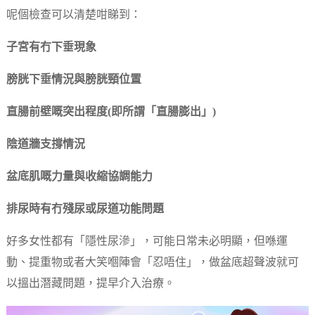
呢個檢查可以清楚咁睇到：
子宮有冇下垂現象
膀胱下垂情況與膀胱頸位置
直腸前壁嘅突出程度(即所謂「直腸膨出」)
陰道牆支撐情況
盆底肌嘅力量與收縮協調能力
排尿時有冇殘尿或尿道功能問題
好多女性都有「隱性尿滲」，可能日常未必明顯，但喺運
動、提重物或者大笑嗰陣會「忍唔住」，做盆底超聲波就可
以搵出潛藏問題，提早介入治療。