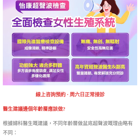
‎線上咨詢預約 · ‎周六日正常接診
醫生建議邊個年齡層應該做?
根據婦科醫生嘅建議，不同年齡層做盆底超聲波嘅理由略有
不同：