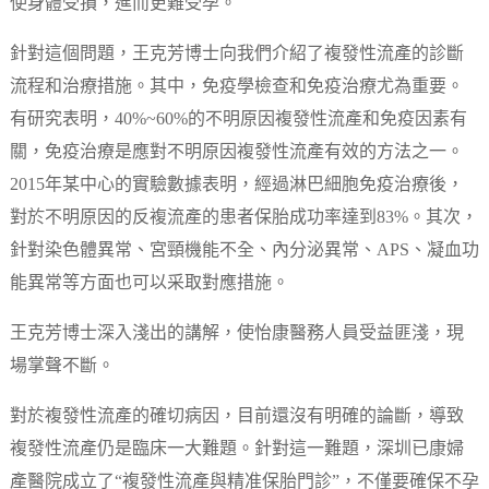
使身體受損，進而更難受孕。
針對這個問題，王克芳博士向我們介紹了複發性流產的診斷
流程和治療措施。其中，免疫學檢查和免疫治療尤為重要。
有研究表明，40%~60%的不明原因複發性流產和免疫因素有
關，免疫治療是應對不明原因複發性流產有效的方法之一。
2015年某中心的實驗數據表明，經過淋巴細胞免疫治療後，
對於不明原因的反複流產的患者保胎成功率達到83%。其次，
針對染色體異常、宮頸機能不全、內分泌異常、APS、凝血功
能異常等方面也可以采取對應措施。
王克芳博士深入淺出的講解，使怡康醫務人員受益匪淺，現
場掌聲不斷。
對於複發性流產的確切病因，目前還沒有明確的論斷，導致
複發性流產仍是臨床一大難題。針對這一難題，深圳已康婦
產醫院成立了“複發性流產與精准保胎門診”，不僅要確保不孕