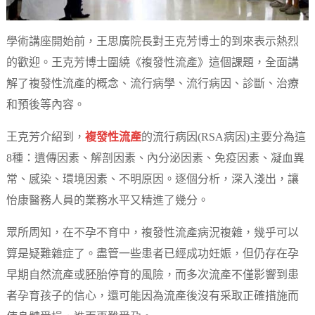
學術講座開始前，王思廣院長對王克芳博士的到來表示熱烈
的歡迎。王克芳博士圍繞《複發性流產》這個課題，全面講
解了複發性流產的概念、流行病學、流行病因、診斷、治療
和預後等內容。
王克芳介紹到，
複發性流產
的流行病因(RSA病因)主要分為這
8種：遺傳因素、解剖因素、內分泌因素、免疫因素、凝血異
常、感染、環境因素、不明原因。逐個分析，深入淺出，讓
怡康醫務人員的業務水平又精進了幾分。
眾所周知，在不孕不育中，複發性流產病況複雜，幾乎可以
算是疑難雜症了。盡管一些患者已經成功妊娠，但仍存在孕
早期自然流產或胚胎停育的風險，而多次流產不僅影響到患
者孕育孩子的信心，還可能因為流產後沒有采取正確措施而