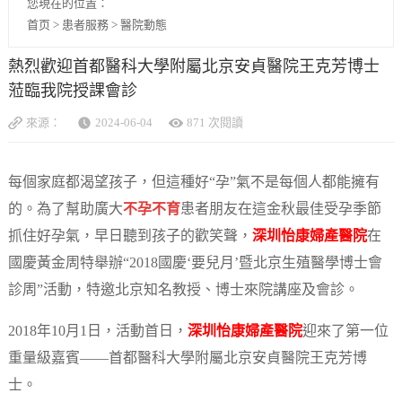
您現在的位置：
首页
>
患者服務
>
醫院動態
熱烈歡迎首都醫科大學附屬北京安貞醫院王克芳博士
蒞臨我院授課會診
來源：
2024-06-04
871 次閱讀
每個家庭都渴望孩子，但這種好“孕”氣不是每個人都能擁有
的。為了幫助廣大
不孕不育
患者朋友在這金秋最佳受孕季節
抓住好孕氣，早日聽到孩子的歡笑聲，
深圳怡康婦產醫院
在
國慶黃金周特舉辦“2018國慶‘要兒月’暨北京生殖醫學博士會
診周”活動，特邀北京知名教授、博士來院講座及會診。
2018年10月1日，活動首日，
深圳怡康婦產醫院
迎來了第一位
重量級嘉賓——首都醫科大學附屬北京安貞醫院王克芳博
士。