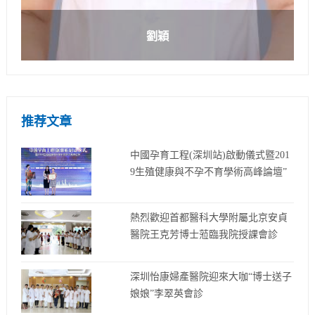
劉穎
推荐文章
中國孕育工程(深圳站)啟動儀式暨201
9生殖健康與不孕不育學術高峰論壇”
熱烈歡迎首都醫科大學附屬北京安貞
醫院王克芳博士蒞臨我院授課會診
深圳怡康婦產醫院迎來大咖“博士送子
娘娘”李翠英會診