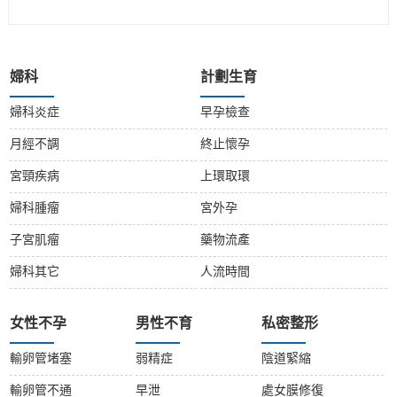
婦科
計劃生育
婦科炎症
早孕檢查
月經不調
終止懷孕
宮頸疾病
上環取環
婦科腫瘤
宮外孕
子宮肌瘤
藥物流產
婦科其它
人流時間
女性不孕
男性不育
私密整形
輸卵管堵塞
弱精症
陰道緊縮
輸卵管不通
早泄
處女膜修復