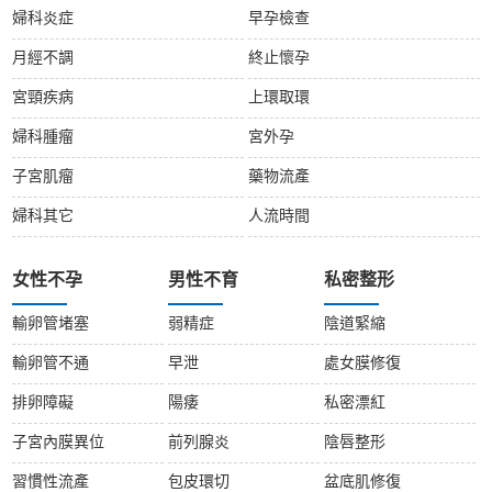
婦科炎症
早孕檢查
月經不調
終止懷孕
宮頸疾病
上環取環
婦科腫瘤
宮外孕
子宮肌瘤
藥物流產
婦科其它
人流時間
女性不孕
男性不育
私密整形
輸卵管堵塞
弱精症
陰道緊縮
輸卵管不通
早泄
處女膜修復
排卵障礙
陽痿
私密漂紅
子宮內膜異位
前列腺炎
陰唇整形
習慣性流產
包皮環切
盆底肌修復