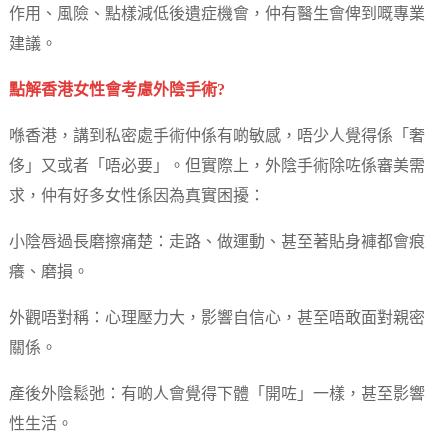
作用、風險、點樣減低後遺症機會，仲有醫生會俾到嘅專業
建議。
點解香港女性會考慮外陰手術?
喺香港，講到私密處手術仲係有啲敏感，唔少人覺得係「奢
侈」又或者「唔必要」。但實際上，外陰手術除咗係審美需
求，仲有好多女性係因為真實困擾：
小陰唇過長磨擦痛楚：走路、做運動、甚至著貼身褲都會痕
癢、磨損。
外觀唔對稱：心理壓力大，影響自信心，甚至唔敢面對親密
關係。
產後外陰鬆弛：有啲人會覺得下體「開咗」一樣，甚至影響
性生活。