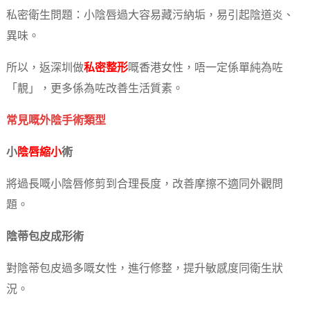
私密衛生問題：小陰唇過大容易藏污納垢，易引起陰道炎、
異味。
所以，返深圳做
私密整形
嘅香港女性，唔一定係單純為咗
「靚」，更多係為咗改善生活質素。
常見嘅外陰手術類型
小
陰唇縮小
術
將過長嘅小陰唇修剪到合理長度，改善摩擦不適同外觀問
題。
陰蒂包皮成形術
對陰蒂包皮過多嘅女性，進行修整，提升敏感度同衛生狀
況。