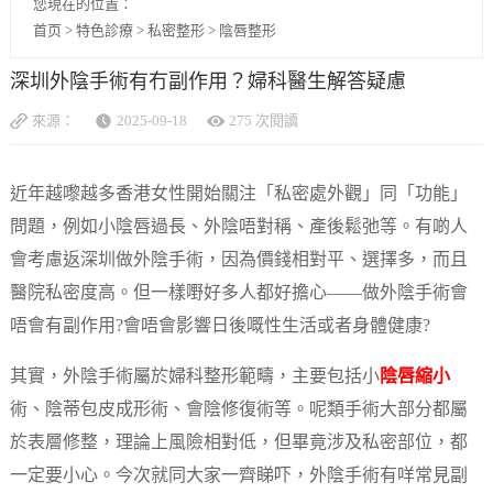
您現在的位置：
首页
>
特色診療
>
私密整形
>
陰唇整形
深圳外陰手術有冇副作用？婦科醫生解答疑慮
來源：
2025-09-18
275 次閱讀
近年越嚟越多香港女性開始關注「私密處外觀」同「功能」
問題，例如小陰唇過長、外陰唔對稱、產後鬆弛等。有啲人
會考慮返深圳做外陰手術，因為價錢相對平、選擇多，而且
醫院私密度高。但一樣嘢好多人都好擔心——做外陰手術會
唔會有副作用?會唔會影響日後嘅性生活或者身體健康?
其實，外陰手術屬於婦科整形範疇，主要包括小
陰唇縮小
術、陰蒂包皮成形術、會陰修復術等。呢類手術大部分都屬
於表層修整，理論上風險相對低，但畢竟涉及私密部位，都
一定要小心。今次就同大家一齊睇吓，外陰手術有咩常見副