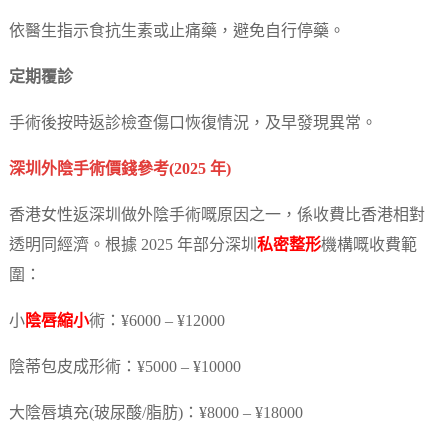
依醫生指示食抗生素或止痛藥，避免自行停藥。
定期覆診
手術後按時返診檢查傷口恢復情況，及早發現異常。
深圳外陰手術價錢參考(2025 年)
香港女性返深圳做外陰手術嘅原因之一，係收費比香港相對
透明同經濟。根據 2025 年部分深圳
私密整形
機構嘅收費範
圍：
小
陰唇縮小
術：¥6000 – ¥12000
陰蒂包皮成形術：¥5000 – ¥10000
大陰唇填充(玻尿酸/脂肪)：¥8000 – ¥18000