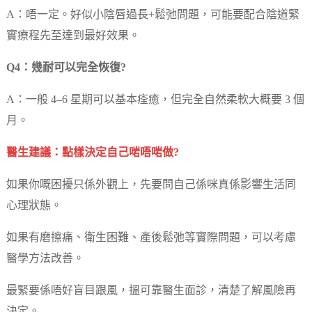
A：唔一定。好似小陰唇過長+鬆弛問題，可能要配合陰道緊
實療程先至達到最好效果。
Q4：幾耐可以完全恢復?
A：一般 4–6 星期可以基本痊癒，但完全自然柔軟大概要 3 個
月。
醫生建議：點樣決定自己啱唔啱做?
如果你嘅困擾只係外觀上，先要問自己係咪真係影響生活同
心理狀態。
如果有磨擦痛、衛生困難、產後鬆弛等實際問題，可以考慮
醫學方法改善。
最緊要係唔好盲目跟風，搵可靠醫生面診，清楚了解風險再
決定。