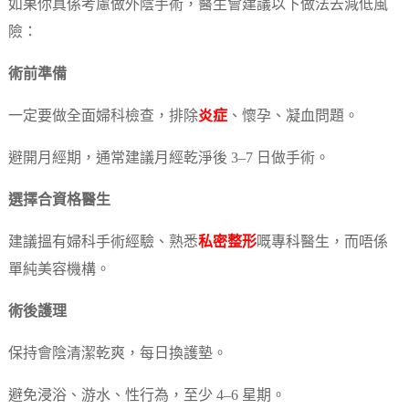
如果你真係考慮做外陰手術，醫生會建議以下做法去減低風
險：
術前準備
一定要做全面婦科檢查，排除
炎症
、懷孕、凝血問題。
避開月經期，通常建議月經乾淨後 3–7 日做手術。
選擇合資格醫生
建議搵有婦科手術經驗、熟悉
私密整形
嘅專科醫生，而唔係
單純美容機構。
術後護理
保持會陰清潔乾爽，每日換護墊。
避免浸浴、游水、性行為，至少 4–6 星期。