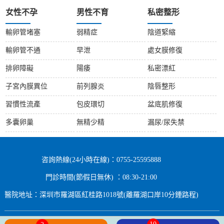
女性不孕
男性不育
私密整形
輸卵管堵塞
弱精症
陰道緊縮
輸卵管不通
早泄
處女膜修復
排卵障礙
陽痿
私密漂紅
子宮內膜異位
前列腺炎
陰唇整形
習慣性流產
包皮環切
盆底肌修復
多囊卵巢
無精少精
漏尿/尿失禁
咨詢熱線(24小時在線)：0755-25595888
門診時間(節假日無休) ：08:30-21:00
醫院地址：深圳市羅湖區紅桂路1018號(離羅湖口岸10分鍾路程)