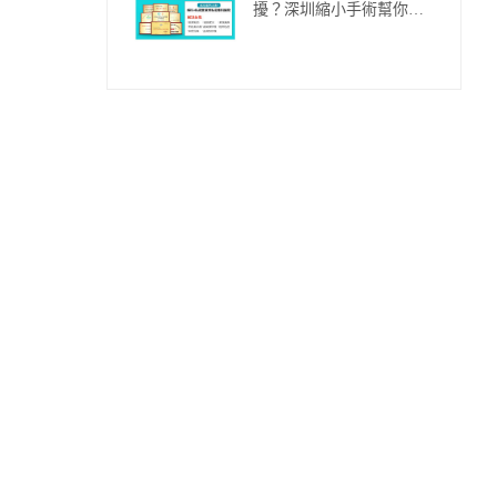
擾？深圳縮小手術幫你解
決尷尬！