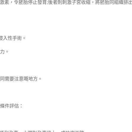
)，前者用嚟阻斷孕激素，令胚胎停止發育;後者則刺激子宮收縮，將胚胎同組織排
侵入性手術。
力。
同需要注意嘅地方。
條件評估：