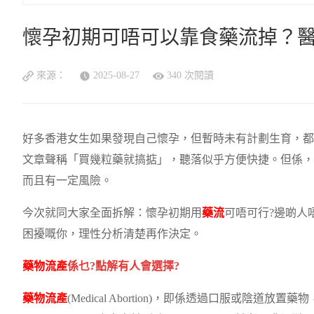
懷孕初期可唔可以靠食藥流掉？
來源：
2025-08-27
340 次閱讀
好多香港女生如果發現自己懷孕，但暫時未有計劃生育，都
文章聲稱「買幾粒藥就搞掂」，聽落似乎方便快捷。但係，
而且有一定風險。
今次就同大家全面拆解：懷孕初期用
藥流
可唔可行?邊啲人
困擾嘅你，理性分析清楚再作決定。
藥物流產
係乜?點解有人會選擇?
藥物流產
(Medical Abortion)，即係透過口服或陰