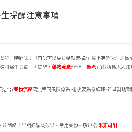
醫生提醒注意事項
會第一時間諗：「可唔可以靠食藥就流掉?」網上有唔少討論區
婦科醫生其實一再提醒，
藥物流產
(俗稱「
藥流
」)並唔係人人都
唔適合?
藥物流產
嘅流程同風險係點?術後要點樣護理?希望幫助到
道放置藥物，達到終止早期妊娠嘅效果。常用藥物一般包括
米非司酮