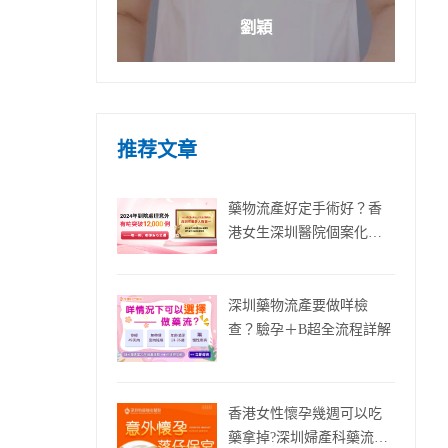
劉穎
推荐文章
藥物流產好定手術好？香
港女生深圳醫院個案化建
議與費用
深圳藥物流產要做咩檢
查？驗孕＋B超全流程詳解
香港女性懷孕幾週可以吃
藥拿掉?深圳婦產科藥流醫