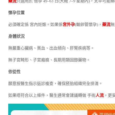
藥流
只適用於 懷孕 49–63 日(大概 7–9 星期內)，太
懷孕位置
必須確定係 宮內妊娠。如果係
宮外孕
(輸卵管懷孕)，
藥流
無
身體狀況
無嚴重心臟病、貧血、出血傾向、肝腎疾病等。
無子宮畸形、子宮瘢痕、長期用類固醇藥物。
依從性
願意按醫生指示返診複查，確保胚胎組織完全排清。
如果唔符合以上條件，醫生通常會建議轉做 手術
人流
，更