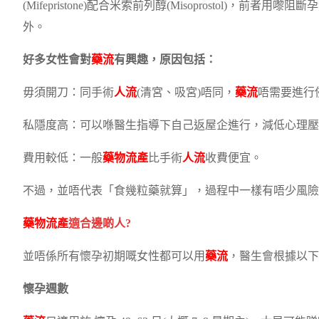
(Mifepristone)配合米索前列醇(Misoprostol
外。
好多女性會對
藥流
有興趣，原因包括：
毋須開刀：同手術
人流
(清宮、吸宮)唔同，
藥流
唔需要進行
私隱度高：可以喺醫生指導下自己返屋企進行，減低心理壓
費用較低：一般
藥物流產
比手術
人流
收費便宜。
不過，並唔代表「食幾粒藥就算」，過程中一樣有唔少風險
藥物流產
適合邊啲人?
並唔係所有懷孕初期嘅女性都可以用
藥流
，醫生會根據以下
懷孕週數