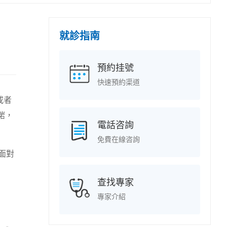
就診指南
預約挂號
快速預約渠道
或者
啱，
電話咨詢
免費在線咨詢
面對
查找專家
專家介紹