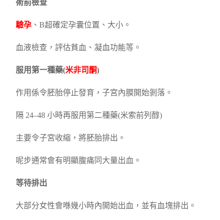
術前檢查
驗孕
、B超確定孕囊位置、大小。
血液檢查，評估貧血、凝血功能等。
服用第一種藥(
米非司酮
)
作用係令胚胎停止發育，子宮內膜開始剝落。
隔 24–48 小時再服用第二種藥(米索前列醇)
主要令子宮收縮，將胚胎排出。
呢步通常會有明顯腹痛同大量出血。
等待排出
大部分女性會喺幾小時內開始出血，並有血塊排出。