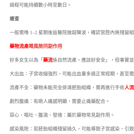
過程可能持續數小時至數日。
複查
一般需喺 1–2 星期後返醫院做超聲波，確認宮腔內無殘留
藥物流產
嘅風險同副作用
好多女生以為「
藥流
係自然流產，應該好安全」，但事實並
大出血：子宮收縮強烈，可能出血量多過正常經期，甚至需
流產不全：藥物未能完全排清胚胎組織，需再進行手術
人流
劇烈腹痛：有啲人痛感明顯，需要止痛藥配合。
惡心、嘔吐、腹瀉、發燒：屬於藥物常見副作用。
感染風險：若胚胎組織殘留過久，可能導致子宮感染，引致