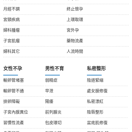
月經不調
終止懷孕
宮頸疾病
上環取環
婦科腫瘤
宮外孕
子宮肌瘤
藥物流產
婦科其它
人流時間
女性不孕
男性不育
私密整形
輸卵管堵塞
弱精症
陰道緊縮
輸卵管不通
早泄
處女膜修復
排卵障礙
陽痿
私密漂紅
子宮內膜異位
前列腺炎
陰唇整形
習慣性流產
包皮環切
盆底肌修復