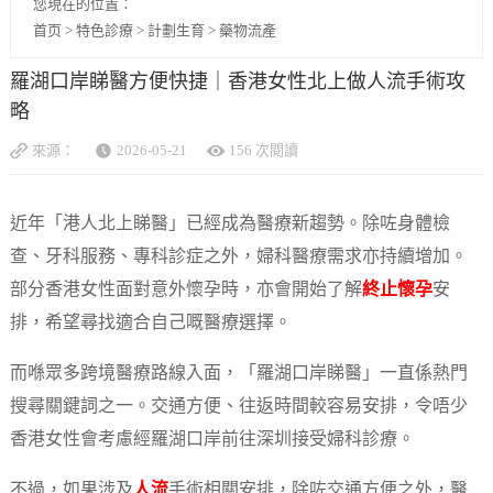
您現在的位置：
首页
>
特色診療
>
計劃生育
>
藥物流產
羅湖口岸睇醫方便快捷｜香港女性北上做人流手術攻
略
來源：
2026-05-21
156 次閱讀
近年「港人北上睇醫」已經成為醫療新趨勢。除咗身體檢
查、牙科服務、專科診症之外，婦科醫療需求亦持續增加。
部分香港女性面對意外懷孕時，亦會開始了解
終止懷孕
安
排，希望尋找適合自己嘅醫療選擇。
而喺眾多跨境醫療路線入面，「羅湖口岸睇醫」一直係熱門
搜尋關鍵詞之一。交通方便、往返時間較容易安排，令唔少
香港女性會考慮經羅湖口岸前往深圳接受婦科診療。
不過，如果涉及
人流
手術相關安排，除咗交通方便之外，醫