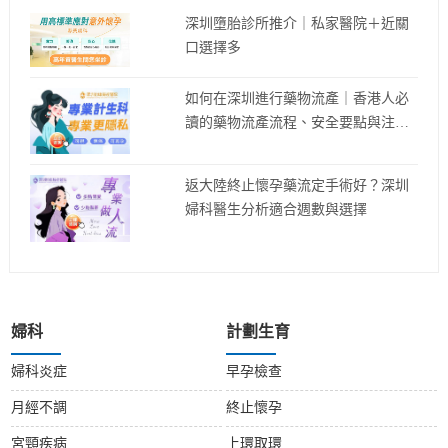
深圳墮胎診所推介｜私家醫院＋近關
口選擇多
如何在深圳進行藥物流產｜香港人必
讀的藥物流產流程、安全要點與注意
事項
返大陸終止懷孕藥流定手術好？深圳
婦科醫生分析適合週數與選擇
婦科
計劃生育
婦科炎症
早孕檢查
月經不調
終止懷孕
宮頸疾病
上環取環