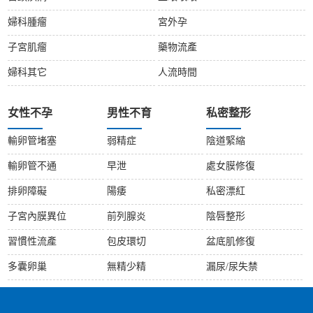
婦科腫瘤
宮外孕
子宮肌瘤
藥物流產
婦科其它
人流時間
女性不孕
男性不育
私密整形
輸卵管堵塞
弱精症
陰道緊縮
輸卵管不通
早泄
處女膜修復
排卵障礙
陽痿
私密漂紅
子宮內膜異位
前列腺炎
陰唇整形
習慣性流產
包皮環切
盆底肌修復
多囊卵巢
無精少精
漏尿/尿失禁