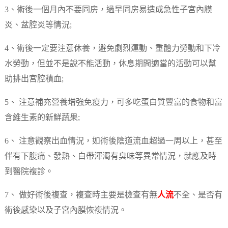
3、術後一個月內不要同房，過早同房易造成急性子宮內膜
炎、盆腔炎等情況;
4、術後一定要注意休養，避免劇烈運動、重體力勞動和下冷
水勞動，但並不是說不能活動，休息期間適當的活動可以幫
助排出宮腔積血;
5、 注意補充營養增強免疫力，可多吃蛋白質豐富的食物和富
含維生素的新鮮蔬果;
6、 注意觀察出血情況，如術後陰道流血超過一周以上，甚至
伴有下腹痛、發熱、白帶渾濁有臭味等異常情況，就應及時
到醫院複診。
7、 做好術後複查，複查時主要是檢查有無
人流
不全、是否有
術後感染以及子宮內膜恢複情況。