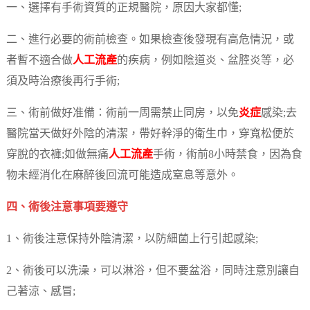
一、選擇有手術資質的正規醫院，原因大家都懂;
二、進行必要的術前檢查。如果檢查後發現有高危情況，或
者暫不適合做
人工流產
的疾病，例如陰道炎、盆腔炎等，必
須及時治療後再行手術;
三、術前做好准備：術前一周需禁止同房，以免
炎症
感染;去
醫院當天做好外陰的清潔，帶好幹淨的衛生巾，穿寬松便於
穿脫的衣褲;如做無痛
人工流產
手術，術前8小時禁食，因為食
物未經消化在麻醉後回流可能造成窒息等意外。
四、術後注意事項要遵守
1、術後注意保持外陰清潔，以防細菌上行引起感染;
2、術後可以洗澡，可以淋浴，但不要盆浴，同時注意別讓自
己著涼、感冒;