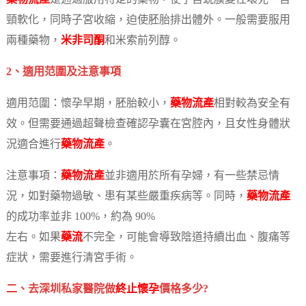
頸軟化，同時子宮收縮，迫使胚胎排出體外。一般需要服用
兩種藥物，
米非司酮
和米索前列醇。
2、適用范圍及注意事項
適用范圍：懷孕早期，胚胎較小，
藥物流產
相對較為安全有
效。但需要通過超聲檢查確認孕囊在宮腔內，且女性身體狀
況適合進行
藥物流產
。
注意事項：
藥物流產
並非適用於所有孕婦，有一些禁忌情
況，如對藥物過敏、患有某些嚴重疾病等。同時，
藥物流產
的成功率並非 100%，約為 90%
左右。如果
藥流
不完全，可能會導致陰道持續出血、腹痛等
症狀，需要進行清宮手術。
二、去深圳私家醫院做
終止懷孕
價格多少?