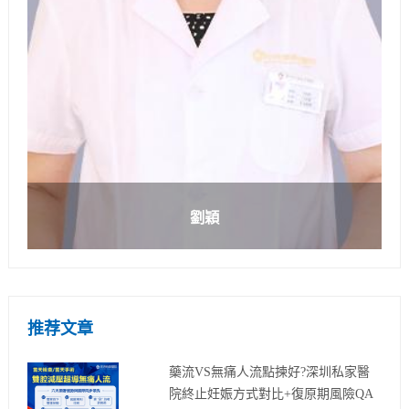
劉穎
推荐文章
藥流VS無痛人流點揀好?深圳私家醫
院終止妊娠方式對比+復原期風險QA