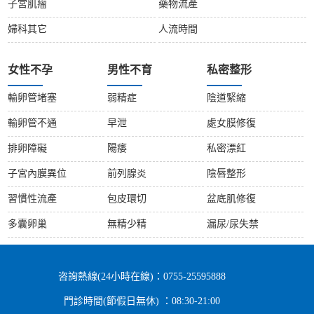
子宮肌瘤
藥物流產
婦科其它
人流時間
女性不孕
男性不育
私密整形
輸卵管堵塞
弱精症
陰道緊縮
輸卵管不通
早泄
處女膜修復
排卵障礙
陽痿
私密漂紅
子宮內膜異位
前列腺炎
陰唇整形
習慣性流產
包皮環切
盆底肌修復
多囊卵巢
無精少精
漏尿/尿失禁
咨詢熱線(24小時在線)：0755-25595888
門診時間(節假日無休) ：08:30-21:00