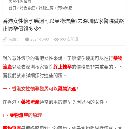
您現在的位置：
首页
>
特色診療
>
計劃生育
>
藥物流產
香港女性懷孕幾週可以藥物流產?去深圳私家醫院做終
止懷孕價錢多少?
來源：
2024-10-03
603 次閱讀
對於意外懷孕的香港女性來說，了解懷孕幾周可以進行
藥物
流產
以及去深圳私家醫院
終止懷孕
的價格是非常重要的。下
面我們就來詳細探討這些問題。
一、香港女性懷孕幾周可以
藥物流產
?
在香港，
藥物流產
通常適用於懷孕 7 周以內的女性。
1、
藥物流產
的原理
藥物流產
是通過服用特定的藥物，使子宮蛻膜變性壞死、宮