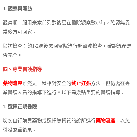
3. 觀察與隨訪
觀察期：服用米索前列醇後需在醫院觀察數小時，確認無異
常後方可回家。
隨訪檢查：約1-2週後需回醫院進行超聲波檢查，確認流產是
否完全。
四、專業醫護指導
藥物流產
雖然是一種相對安全的
終止妊娠
方法，但仍需在專
業醫護人員的指導下進行。以下是幾點重要的醫護指導：
1. 選擇正規醫院
切勿自行購買藥物或選擇無資質的診所進行
藥物流產
，以免
引發嚴重後果。