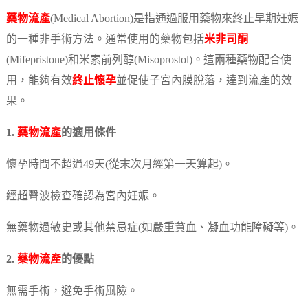
藥物流產
(Medical Abortion)是指通過服用藥物來終止早期妊娠
的一種非手術方法。通常使用的藥物包括
米非司酮
(Mifepristone)和米索前列醇(Misoprostol)。這兩種藥物配合使
用，能夠有效
終止懷孕
並促使子宮內膜脫落，達到流產的效
果。
1.
藥物流產
的適用條件
懷孕時間不超過49天(從末次月經第一天算起)。
經超聲波檢查確認為宮內妊娠。
無藥物過敏史或其他禁忌症(如嚴重貧血、凝血功能障礙等)。
2.
藥物流產
的優點
無需手術，避免手術風險。