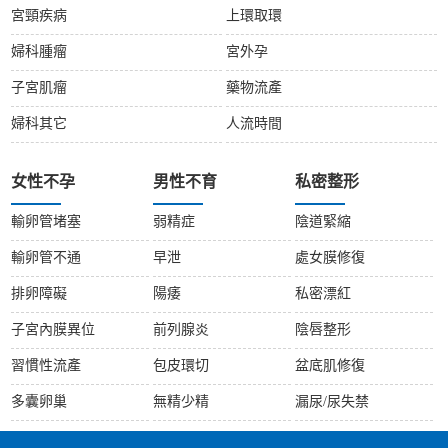
宮頸疾病
上環取環
婦科腫瘤
宮外孕
子宮肌瘤
藥物流產
婦科其它
人流時間
女性不孕
男性不育
私密整形
輸卵管堵塞
弱精症
陰道緊縮
輸卵管不通
早泄
處女膜修復
排卵障礙
陽痿
私密漂紅
子宮內膜異位
前列腺炎
陰唇整形
習慣性流產
包皮環切
盆底肌修復
多囊卵巢
無精少精
漏尿/尿失禁