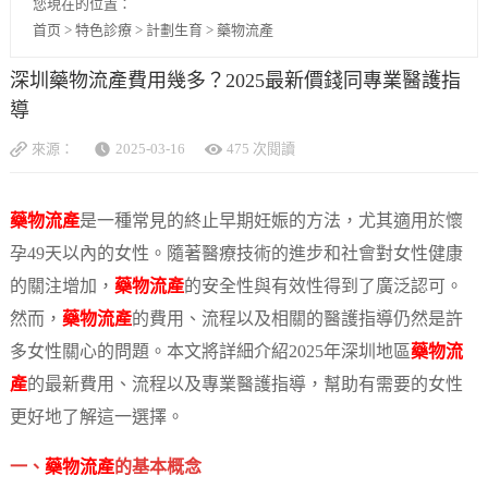
您現在的位置：
首页
>
特色診療
>
計劃生育
>
藥物流產
深圳藥物流產費用幾多？2025最新價錢同專業醫護指
導
來源：
2025-03-16
475 次閱讀
藥物流產
是一種常見的終止早期妊娠的方法，尤其適用於懷
孕49天以內的女性。隨著醫療技術的進步和社會對女性健康
的關注增加，
藥物流產
的安全性與有效性得到了廣泛認可。
然而，
藥物流產
的費用、流程以及相關的醫護指導仍然是許
多女性關心的問題。本文將詳細介紹2025年深圳地區
藥物流
產
的最新費用、流程以及專業醫護指導，幫助有需要的女性
更好地了解這一選擇。
一、
藥物流產
的基本概念