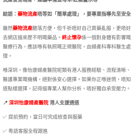
流產後需補身，建議準備益母草/紅糖薑水等
結語：
藥物流產
唔等如「簡單處理」，要專業指導先至安全
雖然
藥物流產
聽落方便，但千祈唔好自己買藥亂服，更唔好
去網店搵來歷不明嘅藥品。
終止懷孕
係一個對身體有影響嘅
醫療行為，應該喺有執照嘅正規醫院，由婦產科專科醫生處
理。
喺深圳，像怡康婦產醫院呢類有港人服務經驗、流程清晰、
醫護專業嘅機構，絕對係安心選擇。如果你正喺迷惘，唔知
道點樣選擇，記得搵專業人幫你分析，唔好獨自承受壓力。
📍
深圳怡康婦產醫院
港人支援通道
✅ 提前預約，當日可完成檢查與服藥
✅ 粵語客服全程跟進