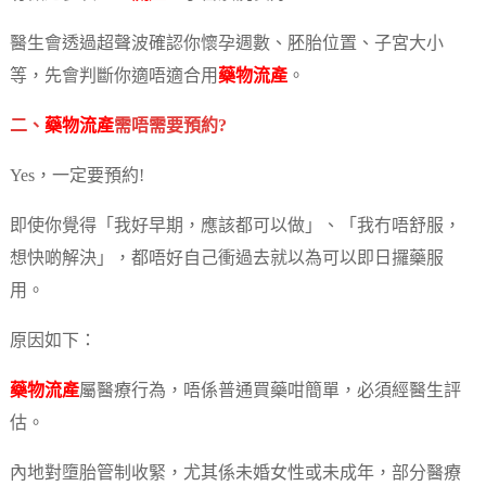
醫生會透過超聲波確認你懷孕週數、胚胎位置、子宮大小
等，先會判斷你適唔適合用
藥物流產
。
二、
藥物流產
需唔需要預約?
Yes，一定要預約!
即使你覺得「我好早期，應該都可以做」、「我冇唔舒服，
想快啲解決」，都唔好自己衝過去就以為可以即日攞藥服
用。
原因如下：
藥物流產
屬醫療行為，唔係普通買藥咁簡單，必須經醫生評
估。
內地對墮胎管制收緊，尤其係未婚女性或未成年，部分醫療