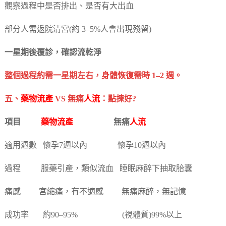
觀察過程中是否排出、是否有大出血
部分人需返院清宮(約 3–5%人會出現殘留)
一星期後覆診，確認流乾淨
整個過程約需一星期左右，身體恢復需時 1–2 週。
五、
藥物流產
VS 無痛
人流
：點揀好?
項目
藥物流產
無痛
人流
適用週數 懷孕7週以內 懷孕10週以內
過程 服藥引產，類似流血 睡眠麻醉下抽取胎囊
痛感 宮縮痛，有不適感 無痛麻醉，無記憶
成功率 約90–95% (視體質)99%以上