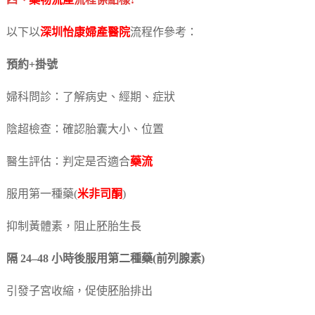
四、
藥物流產
流程係點樣?
以下以
深圳怡康婦產醫院
流程作參考：
預約+掛號
婦科問診：了解病史、經期、症狀
陰超檢查：確認胎囊大小、位置
醫生評估：判定是否適合
藥流
服用第一種藥(
米非司酮
)
抑制黃體素，阻止胚胎生長
隔 24–48 小時後服用第二種藥(前列腺素)
引發子宮收縮，促使胚胎排出