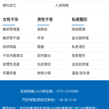
婦科其它
人流時間
女性不孕
男性不育
私密整形
輸卵管堵塞
弱精症
陰道緊縮
輸卵管不通
早泄
處女膜修復
排卵障礙
陽痿
私密漂紅
子宮內膜異位
前列腺炎
陰唇整形
習慣性流產
包皮環切
盆底肌修復
多囊卵巢
無精少精
漏尿/尿失禁
咨詢熱線(24小時在線)：0755-25595888
門診時間(節假日無休) ：08:30-21:00
醫院地址：深圳市羅湖區紅桂路1018號(離羅湖口岸10分鍾路程)