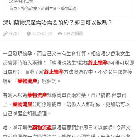
您現在的位置：
首页
>
特色診療
>
計劃生育
>
藥物流產
深圳藥物流產需唔需要預約？即日可以做嗎？
來源：
2025-05-25
369 次閱讀
一旦發現懷孕，而自己又未有生育打算，相信唔少香港女生
都會即時陷入兩難：「應唔應該生?點樣
終止懷孕
?可唔可以即
日處理?」而喺了解
終止懷孕
方法嘅過程中，不少女生都會接
觸到「
藥物流產
」呢個詞。
有啲人以為
藥物流產
就係簡單食兩粒藥，自己搞掂;但事實
上，
藥物流產
並唔係咁簡單，唔係人人都啱做，更加唔可以
自己喺屋企胡亂處理。
咁，喺深圳做
藥物流產
需唔需要預約?即日可以做嗎? 今篇文