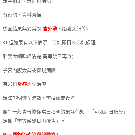
無手術史、無婦科疾病
有預約、資料齊備
檢查結果無異常(如
宮外孕
、胎囊太細等)
🚫 但如果有以下情況，可能即日未必能處理：
胎囊太細睇唔清楚(需等幾日再查)
子宮內膜太薄或懷疑病變
有婦科
炎症
需先治療
無法證明懷孕週數，需抽血或複查
醫生一般會根據你當日檢查結果話你知：「可以即日服藥」
定係「需等候幾日再覆查」。