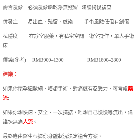
需否覆診 必須覆診睇乾淨無殘留 建議術後複查
併發症 易出血、殘留、感染 手術風險低但有創傷
私隱度 在診室服藥，有私密空間 術室操作，單人手術
床
價錢(參考) RMB900–1300 RMB1800–2800
建議：
如果你懷孕週數細、唔想手術、對痛感有忍受力，可考慮
藥
流
;
如果你想快速、安全、一次搞掂，唔想自己慢慢等流出，建
議揀無痛
人流
。
最終應由醫生根據你身體狀況決定適合方案。