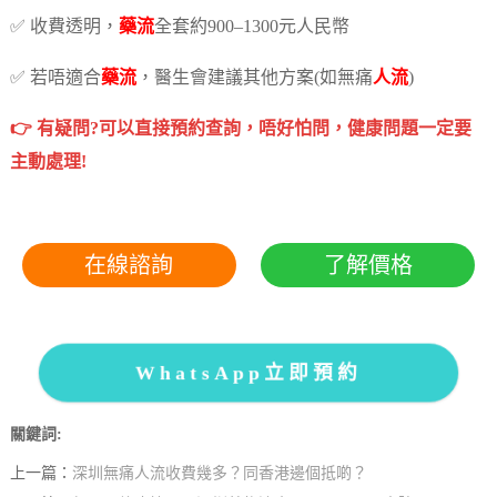
✅ 收費透明，
藥流
全套約900–1300元人民幣
✅ 若唔適合
藥流
，醫生會建議其他方案(如無痛
人流
)
👉 有疑問?可以直接預約查詢，唔好怕問，健康問題一定要
主動處理!
在線諮詢
了解價格
WhatsApp立即預約
關鍵詞:
上一篇：
深圳無痛人流收費幾多？同香港邊個抵啲？