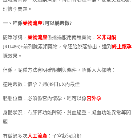
章就會同你一次過講清楚，俾你有心理準備，安全又安心處
理懷孕問題。
一、咩係
藥物流產
?可以幾週做?
簡單嚟講，
藥物流產
係透過服用兩種藥物：
米非司酮
(RU486)+前列腺素類藥物，令胚胎脫落排出，達到
終止懷孕
嘅效果。
但係，呢種方法有明確限制與條件，唔係人人都啱：
適用週數：懷孕 7 週(49日)以內最佳
胚胎位置：必須係宮內懷孕，唔可以係
宮外孕
身體狀況：冇肝腎功能障礙、貧血過重、凝血功能異常等問
題
冇做過多次
人工流產
：子宮狀況良好