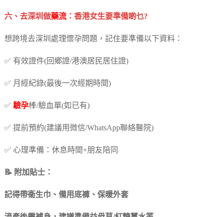
六、去深圳做
藥流
：香港女生要準備啲乜?
想跨境去深圳處理懷孕問題，記住要準備以下資料：
✅ 有效證件(回鄉證/港澳居民居住證)
✅ 月經紀錄(最後一次經期時間)
✅
驗孕
棒/驗血單(如已有)
✅ 提前預約(建議用微信/WhatsApp聯絡醫院)
✅ 心理準備：休息時間+朋友陪同
📝 附加貼士：
記得帶衞生巾、備用底褲、保暖外套