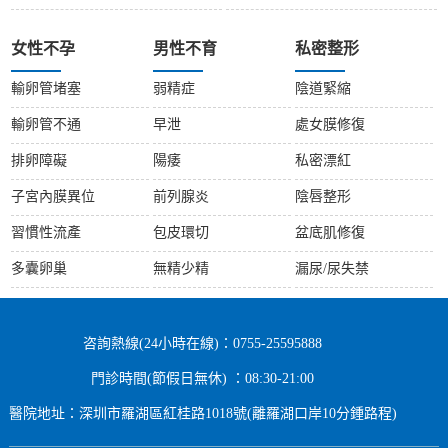
女性不孕
男性不育
私密整形
輸卵管堵塞
弱精症
陰道緊縮
輸卵管不通
早泄
處女膜修復
排卵障礙
陽痿
私密漂紅
子宮內膜異位
前列腺炎
陰唇整形
習慣性流產
包皮環切
盆底肌修復
多囊卵巢
無精少精
漏尿/尿失禁
咨詢熱線(24小時在線)：0755-25595888
門診時間(節假日無休) ：08:30-21:00
醫院地址：深圳市羅湖區紅桂路1018號(離羅湖口岸10分鍾路程)