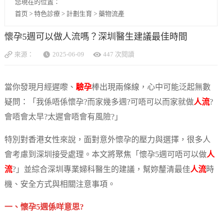
您現在的位置：
首页
>
特色診療
>
計劃生育
>
藥物流產
懷孕5週可以做人流嗎？深圳醫生建議最佳時間
來源：
2025-06-09
447 次閱讀
當你發現月經遲嚟、
驗孕
棒出現兩條線，心中可能泛起無數
疑問：「我係唔係懷孕?而家幾多週?可唔可以而家就做
人流
?
會唔會太早?太遲會唔會有風險?」
特別對香港女性來說，面對意外懷孕的壓力與選擇，很多人
會考慮到深圳接受處理。本文將聚焦「懷孕5週可唔可以做
人
流
?」並綜合深圳專業婦科醫生的建議，幫妳釐清最佳
人流
時
機、安全方式與相關注意事項。
一、懷孕5週係咩意思?