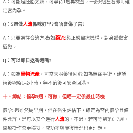
A：可能是胚胎太細，可等待1週再檢查，一般6週左右即可確
定宮內孕。
Q：5週做
人流
係咪好早?會唔會傷子宮?
A：只要選擇合適方法(如
藥流
)與正規醫療機構，對身體傷害
極微。
Q：可以即日返香港嗎?
A：如為
藥物流產
，可當天服藥後回港;如為無痛手術，建議
術後觀察1–2小時，無不適後可安全回港。
十、總結：懷孕5週，可做，但唔一定係最佳時機
懷孕5週雖然屬早期，但在醫生評估下，確定為宮內懷孕且條
件允許，是可以安全進行
人流
的。不過，若可等到第6–7週，
醫療操作會更穩妥，成功率與康復情況也更理想。