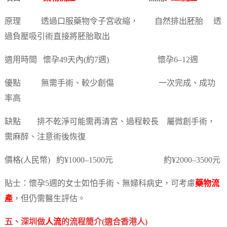
原理 透過口服藥物令子宮收縮， 自然排出胚胎 透
過負壓吸引術直接將胚胎取出
適用時間 懷孕49天內(約7週) 懷孕6–12週
優點 無需手術、較少創傷 一次完成、成功
率高
缺點 排不乾淨可能需再清宮、過程較長 屬微創手術，
需麻醉、注意術後恢復
價格(人民幣) 約¥1000–1500元 約¥2000–3500元
貼士：懷孕5週的女士如怕手術、無婦科病史，可考慮
藥物流
產
，但仍需醫生評估。
五、深圳做
人流
的流程簡介(適合香港人)