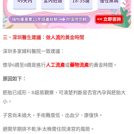
三、深圳醫生建議：做
人流
的黃金時間
深圳多家婦科醫院一致建議：
懷孕6週至8週是進行
人工流產
或
藥物流產
的黃金時間。
原因如下：
胚胎已成形，B超易觀察，可清楚判斷是否宮內孕與胚胎大
小。
子宮尚未過大，手術難度低、出血少、康復快。
避開早期排不乾淨/太晚需住院清宮的風險。