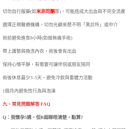
切勿自行服藥(如
米非司酮
等)，可能造成大出血與不完全流產
選擇正規醫療機構，切勿光顧來歷不明「黑診所」或中介
術前避免進食8小時(如做無痛手術)
帶上護墊與換洗內衣，術後會有出血
保持心情平靜，有需要可讓伴侶或朋友陪同
術後休息最少3–5天，避免冷飲與重體力活動
1個月內避免性行為與泡澡
九、常見問題解答 FAQ
Q：我懷孕5週，但B超睇唔清楚，點算?