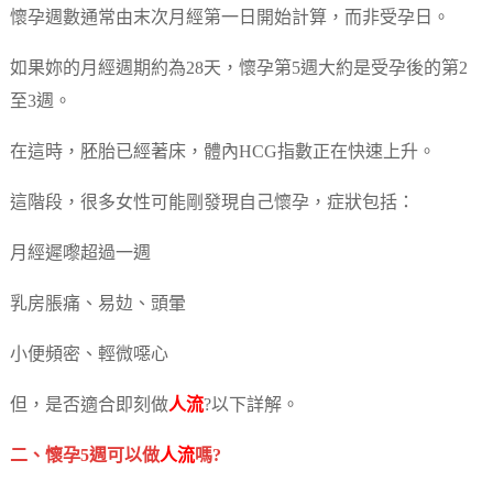
懷孕週數通常由末次月經第一日開始計算，而非受孕日。
如果妳的月經週期約為28天，懷孕第5週大約是受孕後的第2
至3週。
在這時，胚胎已經著床，體內HCG指數正在快速上升。
這階段，很多女性可能剛發現自己懷孕，症狀包括：
月經遲嚟超過一週
乳房脹痛、易攰、頭暈
小便頻密、輕微噁心
但，是否適合即刻做
人流
?以下詳解。
二、懷孕5週可以做
人流
嗎?