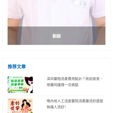
劉穎
推荐文章
深圳藥物流產費用點計？術前檢查、
用藥同護理一次搞掂
喺內地人工流産醫院流產藥流好還是
無痛人流好?