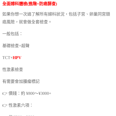
全面
婦科體檢
(進階+防癌篩查)
如果你想一次過了解所有婦科狀況，包括子宮、卵巢同宮頸
癌風險，就會做全套檢查。
一般包括：
基礎檢查+超聲
TCT+
HPV
性激素檢查
有需要會加腫瘤標記
👉 價錢：約 ¥800～¥3000+
👉 性激素六項：