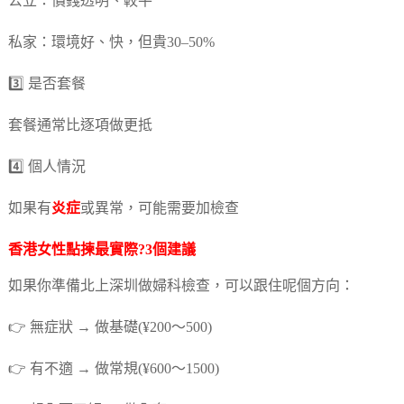
公立：價錢透明、較平
私家：環境好、快，但貴30–50%
3️⃣ 是否套餐
套餐通常比逐項做更抵
4️⃣ 個人情況
如果有
炎症
或異常，可能需要加檢查
香港女性點揀最實際?3個建議
如果你準備北上深圳做婦科檢查，可以跟住呢個方向：
👉 無症狀 → 做基礎(¥200～500)
👉 有不適 → 做常規(¥600～1500)