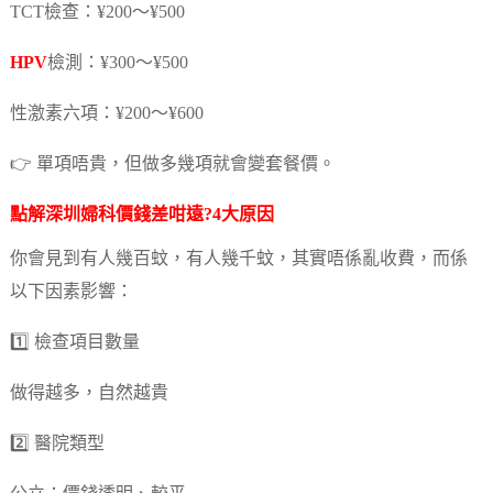
TCT檢查：¥200～¥500
HPV
檢測：¥300～¥500
性激素六項：¥200～¥600
👉 單項唔貴，但做多幾項就會變套餐價。
點解深圳婦科價錢差咁遠?4大原因
你會見到有人幾百蚊，有人幾千蚊，其實唔係亂收費，而係
以下因素影響：
1️⃣ 檢查項目數量
做得越多，自然越貴
2️⃣ 醫院類型