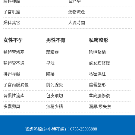
婦科腫瘤
宮外孕
子宮肌瘤
藥物流產
婦科其它
人流時間
女性不孕
男性不育
私密整形
輸卵管堵塞
弱精症
陰道緊縮
輸卵管不通
早泄
處女膜修復
排卵障礙
陽痿
私密漂紅
子宮內膜異位
前列腺炎
陰唇整形
習慣性流產
包皮環切
盆底肌修復
多囊卵巢
無精少精
漏尿/尿失禁
咨詢熱線(24小時在線)：0755-25595888