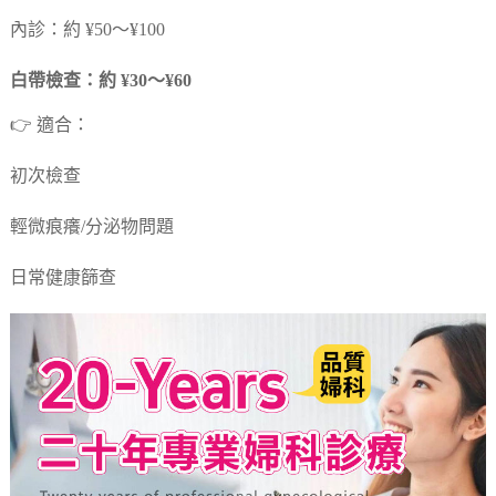
內診：約 ¥50～¥100
白帶檢查：約 ¥30～¥60
👉 適合：
初次檢查
輕微痕癢/分泌物問題
日常健康篩查