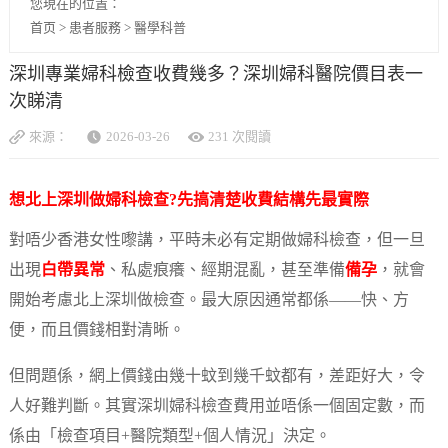
您現在的位置：
首页
>
患者服務
>
醫學科普
深圳專業婦科檢查收費幾多？深圳婦科醫院價目表一
次睇清
來源：
2026-03-26
231 次閱讀
想北上深圳做婦科檢查?先搞清楚收費結構先最實際
對唔少香港女性嚟講，平時未必有定期做婦科檢查，但一旦
出現
白帶異常
、私處痕癢、經期混亂，甚至準備
備孕
，就會
開始考慮北上深圳做檢查。最大原因通常都係——快、方
便，而且價錢相對清晰。
但問題係，網上價錢由幾十蚊到幾千蚊都有，差距好大，令
人好難判斷。其實深圳婦科檢查費用並唔係一個固定數，而
係由「檢查項目+醫院類型+個人情況」決定。