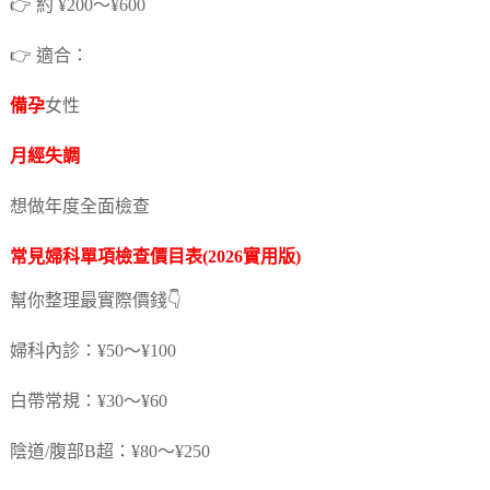
👉 約 ¥200～¥600
👉 適合：
備孕
女性
月經失調
想做年度全面檢查
常見婦科單項檢查價目表(2026實用版)
幫你整理最實際價錢👇
婦科內診：¥50～¥100
白帶常規：¥30～¥60
陰道/腹部B超：¥80～¥250