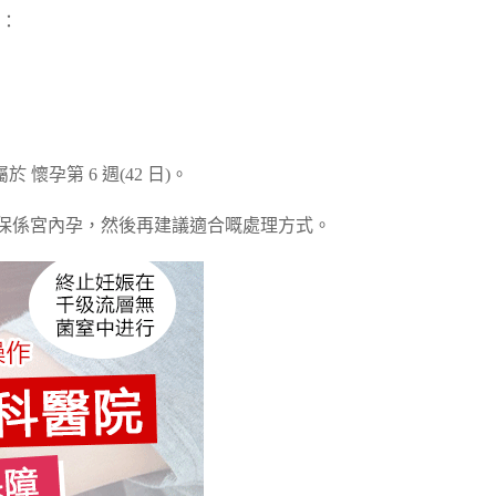
：
 懷孕第 6 週(42 日)。
，確保係宮內孕，然後再建議適合嘅處理方式。