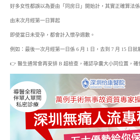
好多女性都誤以為要由「同房日」開始計，其實正確算法係
由末次月經第一日算起
即使當日未受孕，都會計入懷孕週數。
例如：最後一次月經第一日係 6 月 1 日，去到 7 月 15 日就屬於
👉 醫生通常會再安排 B 超檢查，確認孕囊大小同位置