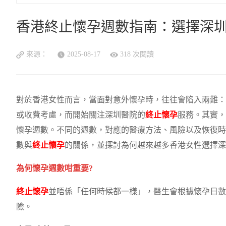
香港終止懷孕週數指南：選擇深
來源：
2025-08-17
318 次閱讀
對於香港女性而言，當面對意外懷孕時，往往會陷入兩難：
或收費考慮，而開始關注深圳醫院的
終止懷孕
服務。其實，
懷孕週數。不同的週數，對應的醫療方法、風險以及恢復時
數與
終止懷孕
的關係，並探討為何越來越多香港女性選擇深
為何懷孕週數咁重要?
終止懷孕
並唔係「任何時候都一樣」，醫生會根據懷孕日數
險。