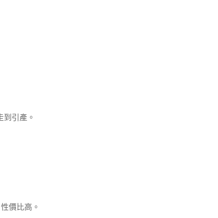
走到引產。
0)，性價比高。