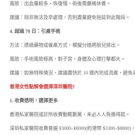
風險：出血量較多、恢復慢，術後需嚴格休養。
建議：除非無法及早處理，否則盡量避免拖延到此階段。
4. 超過 70 日：引產手術
方法：透過藥物或催產方式，模擬分娩將胎兒排出。
風險：手術風險極高，對子宮、身體及心理打擊都大。
建議：如無特殊情況，建議盡快於 10 週內完成流產，避免
香港女性點解會選擇深圳醫院?
1. 收費透明，選擇更多
香港私家醫院或診所收費動輒數萬，未必人人負擔得起。
深圳私家醫院收費普遍 ¥3000–¥8000(約港幣 $3300–$880