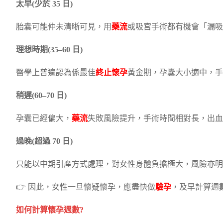
太早(少於 35 日)
胎囊可能仲未清晰可見，用
藥流
或吸宮手術都有機會「漏吸
理想時期(35–60 日)
醫學上普遍認為係最佳
終止懷孕
黃金期，孕囊大小適中，手
稍遲(60–70 日)
孕囊已經偏大，
藥流
失敗風險提升，手術時間相對長，出血
過晚(超過 70 日)
只能以中期引產方式處理，對女性身體負擔極大，風險亦明
👉 因此，女性一旦懷疑懷孕，應盡快做
驗孕
，及早計算週
如何計算懷孕週數?