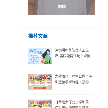
劉穎
推荐文章
深圳婦科醫院做人工流
產 需唔需要住院？術後要
休息幾耐？
大陸落仔可以當日做？深
圳墮胎手術流程＋預約須
知
【香港女仔北上深圳落