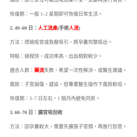
風險：部分女性可能出現流產不全，需要再進行清宮。
恢復期：一般 1–2 星期即可恢復日常生活。
2. 49–60 日：
人工流產
(手術
人流
)
方法：透過吸宮或負壓吸引，將孕囊完整吸出。
特點：過程快，成功率高，出血相對較少。
適合人群：
藥流
失敗、希望一次性解決、或醫生建議。
風險：子宮損傷、感染，但專業醫生操作下風險較低。
恢復期：3–7 日左右，1 個月內避免同房。
3. 60–70 日：擴宮吸刮術
方法：因孕囊較大，需要先擴張子宮頸，再進行刮宮。