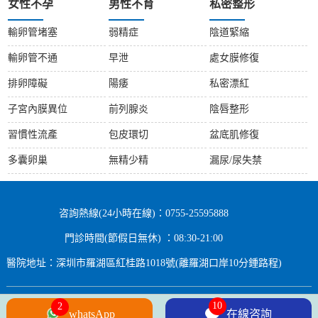
女性不孕
男性不育
私密整形
輸卵管堵塞
弱精症
陰道緊縮
輸卵管不通
早泄
處女膜修復
排卵障礙
陽痿
私密漂紅
子宮內膜異位
前列腺炎
陰唇整形
習慣性流產
包皮環切
盆底肌修復
多囊卵巢
無精少精
漏尿/尿失禁
咨詢熱線(24小時在線)：0755-25595888
門診時間(節假日無休) ：08:30-21:00
醫院地址：深圳市羅湖區紅桂路1018號(離羅湖口岸10分鍾路程)
10
2
Copyright © 2024 All rights Reserved.
whatsApp
在線咨詢