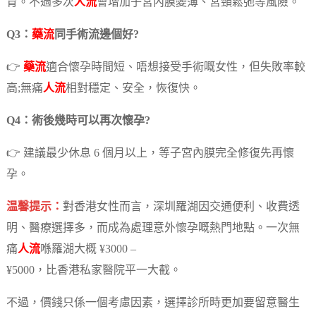
育。不過多次
人流
會增加子宮內膜變薄、宮頸鬆弛等風險。
Q3：
藥流
同手術流邊個好?
👉
藥流
適合懷孕時間短、唔想接受手術嘅女性，但失敗率較
高;無痛
人流
相對穩定、安全，恢復快。
Q4：術後幾時可以再次懷孕?
👉 建議最少休息 6 個月以上，等子宮內膜完全修復先再懷
孕。
温馨提示：
對香港女性而言，深圳羅湖因交通便利、收費透
明、醫療選擇多，而成為處理意外懷孕嘅熱門地點。一次無
痛
人流
喺羅湖大概 ¥3000 –
¥5000，比香港私家醫院平一大截。
不過，價錢只係一個考慮因素，選擇診所時更加要留意醫生