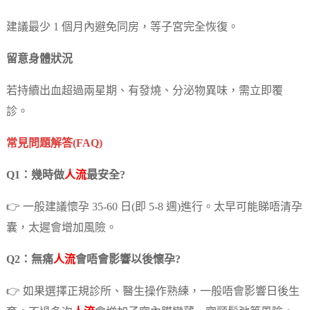
建議最少 1 個月內避免同房，等子宮完全恢復。
留意身體狀況
若持續出血超過兩星期、有發燒、分泌物異味，需立即覆
診。
常見問題解答(FAQ)
Q1：幾時做
人流
最安全?
👉 一般建議懷孕 35-60 日(即 5-8 週)進行。太早可能睇唔清孕
囊，太遲會增加風險。
Q2：無痛
人流
會唔會影響以後懷孕?
👉 如果選擇正規診所、醫生操作熟練，一般唔會影響日後生