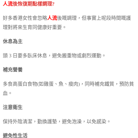
人流
後恢復期點樣調理?
好多香港女性會忽略
人流
後嘅調理，但事實上呢段時間嘅護
理對將來生育同健康好重要。
休息為主
頭 3 日要多臥床休息，避免搬重物或劇烈運動。
補充營養
多食高蛋白食物(如雞蛋、魚、瘦肉)，同時補充鐵質，預防貧
血。
注意衛生
保持外陰清潔，勤換護墊，避免泡澡，以免感染。
避免性生活