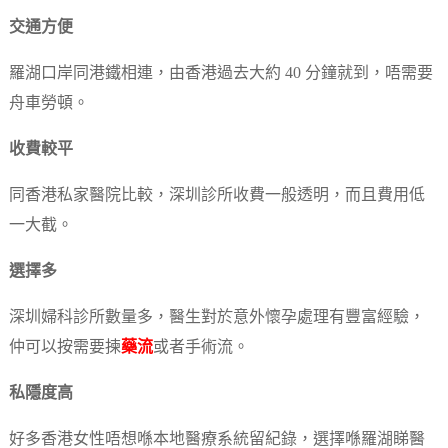
交通方便
羅湖口岸同港鐵相連，由香港過去大約 40 分鐘就到，唔需要
舟車勞頓。
收費較平
同香港私家醫院比較，深圳診所收費一般透明，而且費用低
一大截。
選擇多
深圳婦科診所數量多，醫生對於意外懷孕處理有豐富經驗，
仲可以按需要揀
藥流
或者手術流。
私隱度高
好多香港女性唔想喺本地醫療系統留紀錄，選擇喺羅湖睇醫