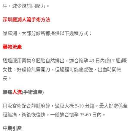
生，減少尷尬同壓力。
深圳羅湖
人流
手術方法
喺羅湖，大部分診所都提供以下幾種方式：
藥物流產
透過服用藥物令胚胎自然排出，適合懷孕 49 日內(約 7 週)嘅
女性。好處係無需開刀，但過程可能痛感強，出血時間較
長。
無痛
人流
(手術流產)
用吸宮術配合靜脈麻醉，過程大概 5-10 分鐘。最大好處係全
程無痛，術後恢復快。一般適合懷孕 35-60 日內。
中期引產