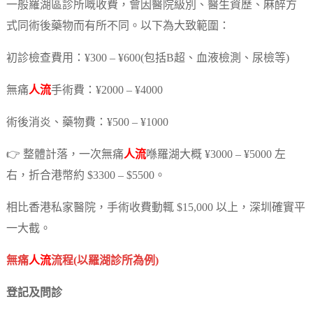
一般羅湖區診所嘅收費，會因醫院級別、醫生資歷、麻醉方
式同術後藥物而有所不同。以下為大致範圍：
初診檢查費用：¥300 – ¥600(包括B超、血液檢測、尿檢等)
無痛
人流
手術費：¥2000 – ¥4000
術後消炎、藥物費：¥500 – ¥1000
👉 整體計落，一次無痛
人流
喺羅湖大概 ¥3000 – ¥5000 左
右，折合港幣約 $3300 – $5500。
相比香港私家醫院，手術收費動輒 $15,000 以上，深圳確實平
一大截。
無痛
人流
流程(以羅湖診所為例)
登記及問診