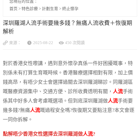
您現在的位置：
首页
>
特色診療
>
計劃生育
>
終止懷孕
深圳羅湖人流手術要幾多錢？無痛人流收費＋恢復期
解析
來源：
2025-08-22
450 次閱讀
對於香港女性嚟講，遇到意外懷孕真係一件好困擾嘅事，特
別係未有打算生育嘅時候。香港醫療選擇相對有限，加上價
錢高昂，有唔少女士會選擇過關去深圳羅湖睇診。同羅湖區
嘅醫療資源集中、交通方便、診所收費透明有關，
人流
手術
係其中好多人會考慮嘅選項。但到底深圳羅湖做
人流
手術要
幾多錢?無痛
人流
嘅過程安全嗎?恢復期又要點注意?本文會逐
一同你拆解。
點解唔少香港女性選擇去深圳羅湖做
人流
?