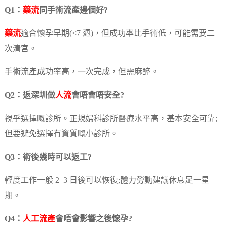
Q1：
藥流
同手術流產邊個好?
藥流
適合懷孕早期(<7 週)，但成功率比手術低，可能需要二
次清宮。
手術流產成功率高，一次完成，但需麻醉。
Q2：返深圳做
人流
會唔會唔安全?
視乎選擇嘅診所。正規婦科診所醫療水平高，基本安全可靠;
但要避免選擇冇資質嘅小診所。
Q3：術後幾時可以返工?
輕度工作一般 2–3 日後可以恢復;體力勞動建議休息足一星
期。
Q4：
人工流產
會唔會影響之後懷孕?