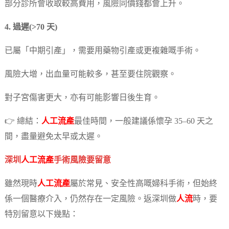
部分診所會收取較高費用，風險同價錢都會上升。
4. 過遲(>70 天)
已屬「中期引產」，需要用藥物引產或更複雜嘅手術。
風險大增，出血量可能較多，甚至要住院觀察。
對子宮傷害更大，亦有可能影響日後生育。
👉 總結：
人工流產
最佳時間，一般建議係懷孕 35–60 天之
間，盡量避免太早或太遲。
深圳
人工流產
手術風險要留意
雖然現時
人工流產
屬於常見、安全性高嘅婦科手術，但始終
係一個醫療介入，仍然存在一定風險。返深圳做
人流
時，要
特別留意以下幾點：