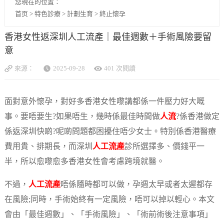
您現在的位置：
首页
>
特色診療
>
計劃生育
>
終止懷孕
香港女性返深圳人工流產｜最佳週數＋手術風險要留
意
來源：
2025-09-28
401 次閱讀
面對意外懷孕，對好多香港女性嚟講都係一件壓力好大嘅
事。要唔要生?如果唔生，幾時係最佳時間做
人流
?係香港做定
係返深圳快啲?呢啲問題都困擾住唔少女士。特別係香港醫療
費用貴、排期長，而深圳
人工流產
診所選擇多、價錢平一
半，所以愈嚟愈多香港女性會考慮跨境就醫。
不過，
人工流產
唔係隨時都可以做，孕週太早或者太遲都存
在風險;同時，手術始終有一定風險，唔可以掉以輕心。本文
會由「最佳週數」、「手術風險」、「術前術後注意事項」