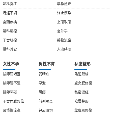
婦科炎症
早孕檢查
月經不調
終止懷孕
宮頸疾病
上環取環
婦科腫瘤
宮外孕
子宮肌瘤
藥物流產
婦科其它
人流時間
女性不孕
男性不育
私密整形
輸卵管堵塞
弱精症
陰道緊縮
輸卵管不通
早泄
處女膜修復
排卵障礙
陽痿
私密漂紅
子宮內膜異位
前列腺炎
陰唇整形
習慣性流產
包皮環切
盆底肌修復