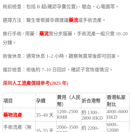
術前檢查：包括 B 超(確認孕囊位置)、驗血、心電圖等。
選擇方法：醫生會根據孕週建議
藥流
或手術流產。
進行手術 / 用藥：
藥流
需分步服藥，手術流產一般只需 10–20
分鐘。
術後休息：通常休息 1–2 小時，觀察無異常後即可回家。
復診檢查：術後約 7–10 日回診，確認子宮恢復情況。
深圳
人工流產
價錢參考(2025 年)
費用（人民
香港私家
項目
孕週
折合港幣
幣）
對比
1200–2500
4000–6000
約 1300–
藥物流產
35–49 天
RMB
HKD
2800 HKD
6000–
手術流產（無
2000–3500
約 2200–
12000
35–55 天