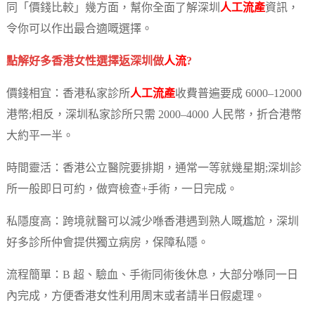
同「價錢比較」幾方面，幫你全面了解深圳
人工流產
資訊，
令你可以作出最合適嘅選擇。
點解好多香港女性選擇返深圳做
人流
?
價錢相宜：香港私家診所
人工流產
收費普遍要成 6000–12000
港幣;相反，深圳私家診所只需 2000–4000 人民幣，折合港幣
大約平一半。
時間靈活：香港公立醫院要排期，通常一等就幾星期;深圳診
所一般即日可約，做齊檢查+手術，一日完成。
私隱度高：跨境就醫可以減少喺香港遇到熟人嘅尷尬，深圳
好多診所仲會提供獨立病房，保障私隱。
流程簡單：B 超、驗血、手術同術後休息，大部分喺同一日
內完成，方便香港女性利用周末或者請半日假處理。