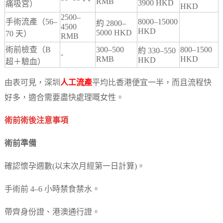
RMB
3900 HKD
痛吸宮）
HKD
2500–
手術流產（56–
8000–15000
約 2800–
4500
HKD
5000 HKD
70 天）
RMB
術前檢查（B
300–500
800–1500
約 330–550
-
RMB
HKD
HKD
超＋驗血）
由表可見，深圳
人工流產
平均比香港便宜一半，而且流程快
好多，適合需要盡快處理嘅女性。
術前術後注意事項
術前準備
確認懷孕週數(以末次月經第一日計算)。
手術前 4–6 小時禁食禁水。
帶齊身份證、港澳通行證。