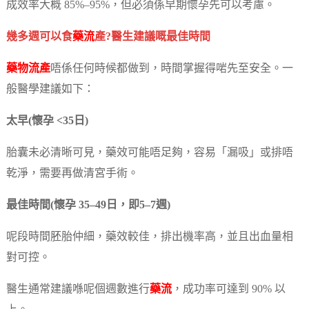
成效率大概 85%–95%，但必須係早期懷孕先可以考慮。
幾多週可以食
藥流
產?醫生建議嘅最佳時間
藥物流產
唔係任何時候都做到，時間掌握得啱先至安全。一
般醫學建議如下：
太早(懷孕 <35日)
胎囊未必清晰可見，藥效可能唔足夠，容易「漏吸」或排唔
乾淨，需要再做清宮手術。
最佳時間(懷孕 35–49日，即5–7週)
呢段時間胚胎仲細，藥效較佳，排出機率高，並且出血量相
對可控。
醫生通常建議喺呢個週數進行
藥流
，成功率可達到 90% 以