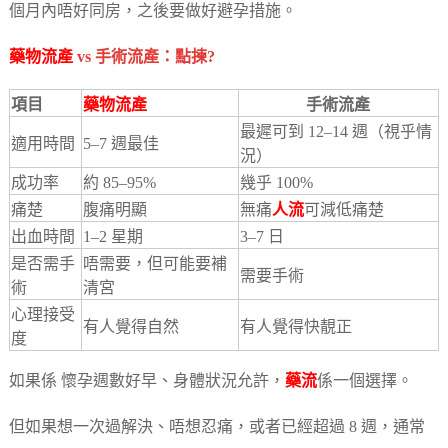
個月內唔好同房，之後要做好避孕措施。
藥物流產
vs 手術流產：點揀?
項目
藥物流產
手術流產
最遲可到 12–14 週（視乎情
適用時間
5–7 週最佳
況）
成功率
約 85–95%
幾乎 100%
痛楚
腹痛明顯
無痛
人流
可減低痛楚
出血時間
1–2 星期
3–7 日
是否需手
唔需要，但可能要補
需要手術
術
清宮
心理接受
有人覺得自然
有人覺得快靚正
度
如果係 懷孕週數好早、身體狀況允許，
藥流
係一個選擇。
但如果想一次過解決、唔想忍痛，或者已經超過 8 週，通常