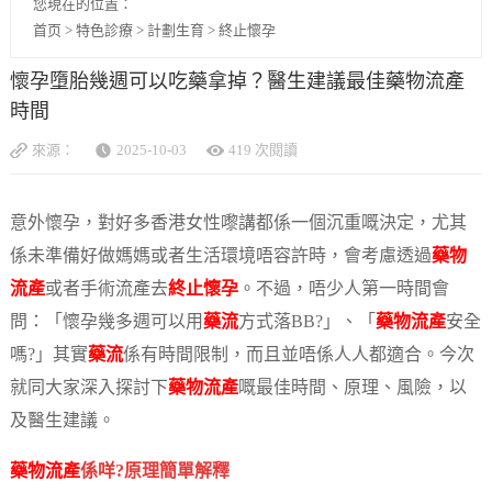
您現在的位置：
首页
>
特色診療
>
計劃生育
>
終止懷孕
懷孕墮胎幾週可以吃藥拿掉？醫生建議最佳藥物流產
時間
來源：
2025-10-03
419 次閱讀
意外懷孕，對好多香港女性嚟講都係一個沉重嘅決定，尤其
係未準備好做媽媽或者生活環境唔容許時，會考慮透過
藥物
流產
或者手術流產去
終止懷孕
。不過，唔少人第一時間會
問：「懷孕幾多週可以用
藥流
方式落BB?」、「
藥物流產
安全
嗎?」其實
藥流
係有時間限制，而且並唔係人人都適合。今次
就同大家深入探討下
藥物流產
嘅最佳時間、原理、風險，以
及醫生建議。
藥物流產
係咩?原理簡單解釋