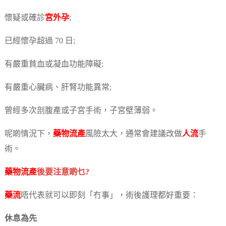
懷疑或確診
宮外孕
;
已經懷孕超過 70 日;
有嚴重貧血或凝血功能障礙;
有嚴重心臟病、肝腎功能異常;
曾經多次剖腹產或子宮手術，子宮壁薄弱。
呢啲情況下，
藥物流產
風險太大，通常會建議改做
人流
手
術。
藥物流產
後要注意啲乜?
藥流
唔代表就可以即刻「冇事」，術後護理都好重要：
休息為先