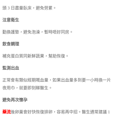
頭 3 日盡量臥床，避免勞累。
注意衛生
勤換護墊，避免泡澡，暫時唔好同房。
飲食調理
補充蛋白質同新鮮蔬果，幫助恢復。
監測出血
正常會有類似經期嘅血量，如果出血量多到要一小時換一片
夜用巾，就要即刻睇醫生。
避免再次懷孕
藥流
後卵巢會好快恢復排卵，容易再中招。醫生通常建議 1