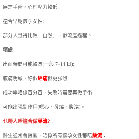
無需手術，心理壓力較低;
適合早期懷孕女性;
部分人覺得比較「自然」，似流產過程。
壞處
出血時間可能較長(一般 7–14 日);
腹痛明顯，好似
經痛
但更強烈;
成功率唔係百分百，失敗時需要再做手術;
可能出現副作用(噁心、發燒、腹瀉)。
乜嘢人唔適合做
藥流
?
醫生通常會提醒，唔係所有懷孕女性都啱
藥流
：