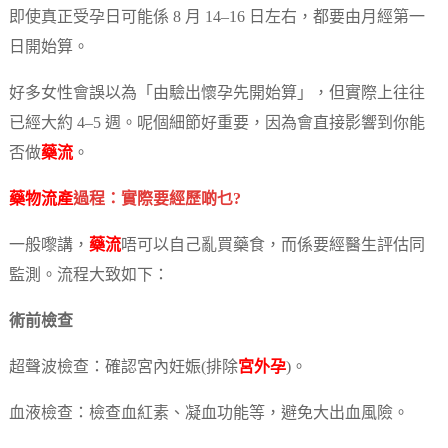
即使真正受孕日可能係 8 月 14–16 日左右，都要由月經第一
日開始算。
好多女性會誤以為「由驗出懷孕先開始算」，但實際上往往
已經大約 4–5 週。呢個細節好重要，因為會直接影響到你能
否做
藥流
。
藥物流產
過程：實際要經歷啲乜?
一般嚟講，
藥流
唔可以自己亂買藥食，而係要經醫生評估同
監測。流程大致如下：
術前檢查
超聲波檢查：確認宮內妊娠(排除
宮外孕
)。
血液檢查：檢查血紅素、凝血功能等，避免大出血風險。