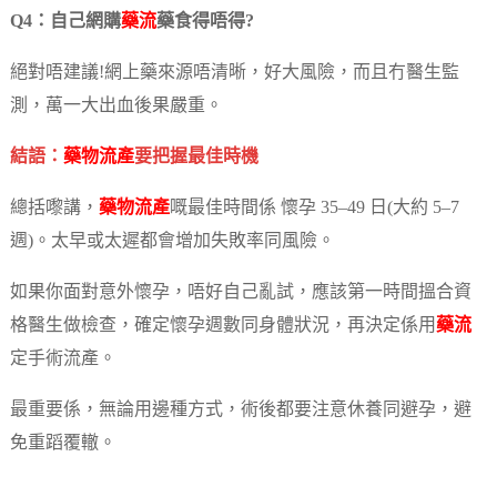
Q4：自己網購
藥流
藥食得唔得?
絕對唔建議!網上藥來源唔清晰，好大風險，而且冇醫生監
測，萬一大出血後果嚴重。
結語：
藥物流產
要把握最佳時機
總括嚟講，
藥物流產
嘅最佳時間係 懷孕 35–49 日(大約 5–7
週)。太早或太遲都會增加失敗率同風險。
如果你面對意外懷孕，唔好自己亂試，應該第一時間搵合資
格醫生做檢查，確定懷孕週數同身體狀況，再決定係用
藥流
定手術流產。
最重要係，無論用邊種方式，術後都要注意休養同避孕，避
免重蹈覆轍。