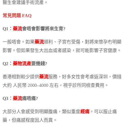
醫生會建議手術流產。
常見問題 FAQ
Q1：
藥流
會唔會影響將來生育?
一般唔會。如果
藥流
順利、子宮冇受傷，對將來懷孕冇明顯
影響。但如果發生大出血或者感染，就可能影響子宮健康。
Q2：
藥物流產
要幾錢?
香港相對較少提供
藥流
服務，好多女性會考慮返深圳，價錢
大約 人民幣 2000–4000 左右，視乎診所同檢查費用。
Q3：
藥流
痛唔痛?
大部分人會感受到明顯腹痛，類似重度
經痛
。可以服止痛
藥，但痛感程度因人而異。