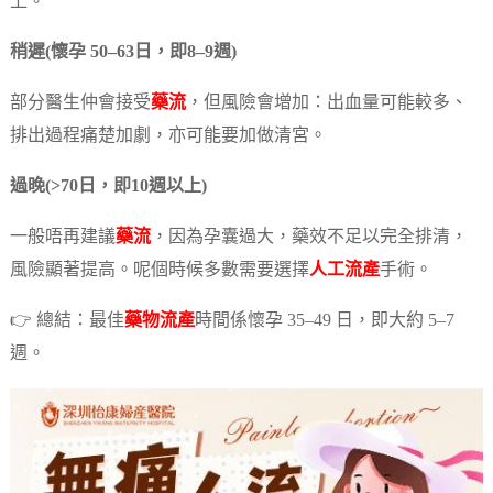
上。
稍遲(懷孕 50–63日，即8–9週)
部分醫生仲會接受
藥流
，但風險會增加：出血量可能較多、
排出過程痛楚加劇，亦可能要加做清宮。
過晚(>70日，即10週以上)
一般唔再建議
藥流
，因為孕囊過大，藥效不足以完全排清，
風險顯著提高。呢個時候多數需要選擇
人工流產
手術。
👉 總結：最佳
藥物流產
時間係懷孕 35–49 日，即大約 5–7
週。