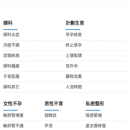
婦科
計劃生育
婦科炎症
早孕檢查
月經不調
終止懷孕
宮頸疾病
上環取環
婦科腫瘤
宮外孕
子宮肌瘤
藥物流產
婦科其它
人流時間
女性不孕
男性不育
私密整形
輸卵管堵塞
弱精症
陰道緊縮
輸卵管不通
早泄
處女膜修復