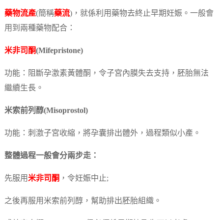
藥物流產
(簡稱
藥流
)，就係利用藥物去終止早期妊娠。一般會
用到兩種藥物配合：
米非司酮
(Mifepristone)
功能：阻斷孕激素黃體酮，令子宮內膜失去支持，胚胎無法
繼續生長。
米索前列醇(Misoprostol)
功能：刺激子宮收縮，將孕囊排出體外，過程類似小產。
整體過程一般會分兩步走：
先服用
米非司酮
，令妊娠中止;
之後再服用米索前列醇，幫助排出胚胎組織。