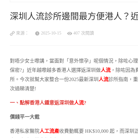
深圳人流診所邊間最方便港人？
來源：
2025-10-15
407 次閱讀
對唔少女士嚟講，當面對「意外懷孕」呢個情況，除咗心
保密?」近年越嚟越多香港人選擇返深圳做
人流
，除咗因為
所。今次就幫大家整合一份2025最新深圳
人流
診所指南，重
次過睇清楚!
一、點解香港人鍾意返深圳做
人流
?
價錢平一大截
香港私家醫院
人工流產
收費動輒要 HK$10,000 起，而深圳正規私