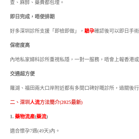
查、麻醉、藥費都包埋。
即日完成，唔使排期
好多深圳診所支援「即檢即做」，
驗孕
確認後可以即日手術
保密度高
內地私家婦科診所重視私隱，一對一服務，唔會上報香港或
交通超方便
羅湖、福田兩大口岸附近都有多間口碑好嘅診所，過關後行
二、深圳
人流
方法簡介(2025最新)
1.
藥物流產
(
藥流
)
適合懷孕7週(49天)內。