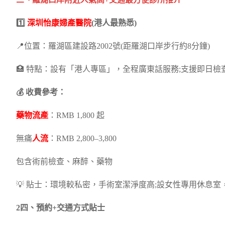
三、羅湖口岸附近人氣高+交通最方便診所推介
1️⃣
深圳怡康婦產醫院
(港人最熟悉)
📍位置：羅湖區建設路2002號(距羅湖口岸步行約8分鐘)
🏥 特點：設有「港人專區」，全程廣東話服務;支援即日檢
💰 收費參考：
藥物流產
：RMB 1,800 起
無痛
人流
：RMB 2,800–3,800
包含術前檢查、麻醉、藥物
💡 貼士：環境較私密，手術室潔淨度高;設女性專用休息室
2️四、預約+交通方式貼士