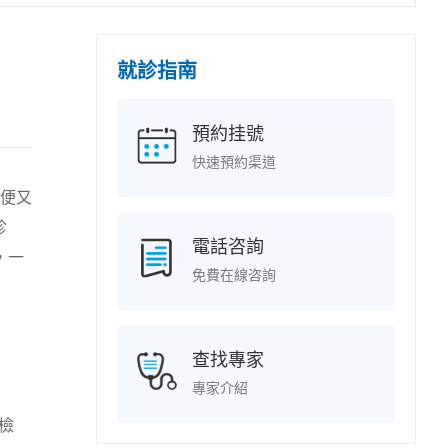
就診指南
預約挂號
快速預約渠道
便又
診
電話咨詢
，一
免費在線咨詢
查找專家
專家介紹
連檢