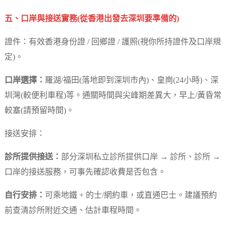
五、口岸與接送實務(從香港出發去深圳要準備的)
證件：有效香港身份證 / 回鄉證 / 護照(視你所持證件及口岸規
定)。
口岸選擇：
羅湖/福田(落地即到深圳市內)、皇崗(24小時)、深
圳灣(較便利車程)等。通關時間與尖峰期差異大，早上/黃昏常
較塞(請預留時間)。
接送安排：
診所提供接送：
部分深圳私立診所提供口岸 → 診所、診所 →
口岸的接送服務，可事先確認收費是否包含。
自行安排：
可乘地鐵 + 的士/網約車，或直通巴士。建議預約
前查清診所附近交通、估計車程時間。