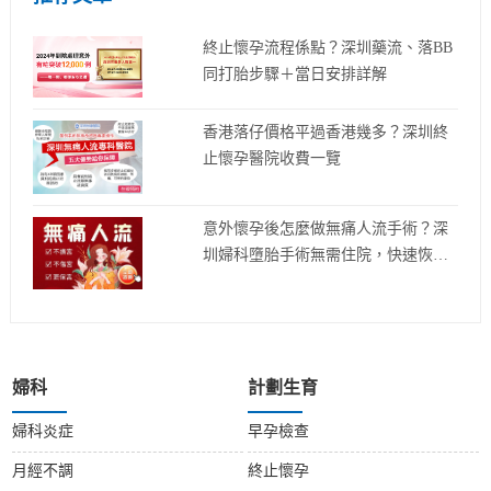
終止懷孕流程係點？深圳藥流、落BB
同打胎步驟＋當日安排詳解
香港落仔價格平過香港幾多？深圳終
止懷孕醫院收費一覽
意外懷孕後怎麼做無痛人流手術？深
圳婦科墮胎手術無需住院，快速恢
復！
婦科
計劃生育
婦科炎症
早孕檢查
月經不調
終止懷孕