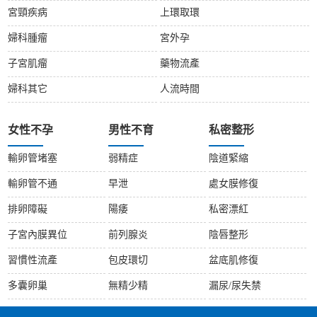
宮頸疾病
上環取環
婦科腫瘤
宮外孕
子宮肌瘤
藥物流產
婦科其它
人流時間
女性不孕
男性不育
私密整形
輸卵管堵塞
弱精症
陰道緊縮
輸卵管不通
早泄
處女膜修復
排卵障礙
陽痿
私密漂紅
子宮內膜異位
前列腺炎
陰唇整形
習慣性流產
包皮環切
盆底肌修復
多囊卵巢
無精少精
漏尿/尿失禁