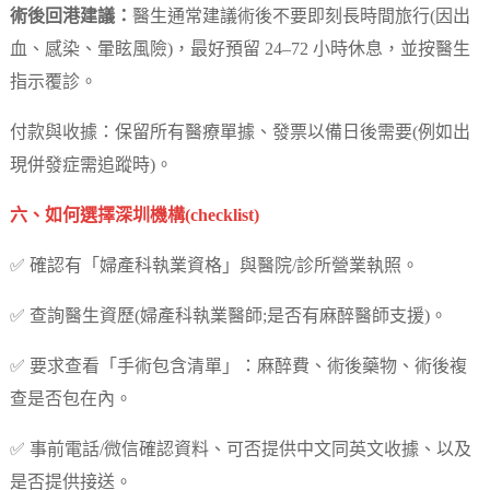
術後回港建議：
醫生通常建議術後不要即刻長時間旅行(因出
血、感染、暈眩風險)，最好預留 24–72 小時休息，並按醫生
指示覆診。
付款與收據：保留所有醫療單據、發票以備日後需要(例如出
現併發症需追蹤時)。
六、如何選擇深圳機構(checklist)
✅ 確認有「婦產科執業資格」與醫院/診所營業執照。
✅ 查詢醫生資歷(婦產科執業醫師;是否有麻醉醫師支援)。
✅ 要求查看「手術包含清單」：麻醉費、術後藥物、術後複
查是否包在內。
✅ 事前電話/微信確認資料、可否提供中文同英文收據、以及
是否提供接送。