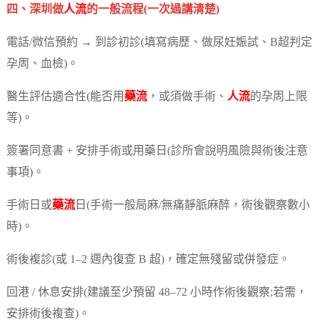
四、深圳做
人流
的一般流程(一次過講清楚)
電話/微信預約 → 到診初診(填寫病歷、做尿妊娠試、B超判定
孕周、血檢)。
醫生評估適合性(能否用
藥流
，或須做手術、
人流
的孕周上限
等)。
簽署同意書 + 安排手術或用藥日(診所會說明風險與術後注意
事項)。
手術日或
藥流
日(手術一般局麻/無痛靜脈麻醉，術後觀察數小
時)。
術後複診(或 1–2 週內復查 B 超)，確定無殘留或併發症。
回港 / 休息安排(建議至少預留 48–72 小時作術後觀察;若需，
安排術後複查)。