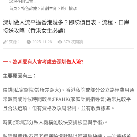
您現在的位置：
首页
>
特色診療
>
計劃生育
>
終止懷孕
深圳做人流平過香港幾多？即睇價目表、流程、口岸
接送攻略（香港女生必讀）
來源：
2025-11-28
379 次閱讀
一、為甚麼有人會考慮去深圳做
人流
?
主要原因有三：
價錢(私家醫院/診所差距大)。香港私院或部分公立路徑費用通
常較高或等候時間較長;FPAHK(家庭計劃指導會)為常見較平
且合法選項，但有資格及孕周限制，並有收費標準。
時間(深圳部分私人機構能較快安排檢查與手術)。
私隱與便捷(有患者選擇跨境就醫以獲得較快速、一次完成的