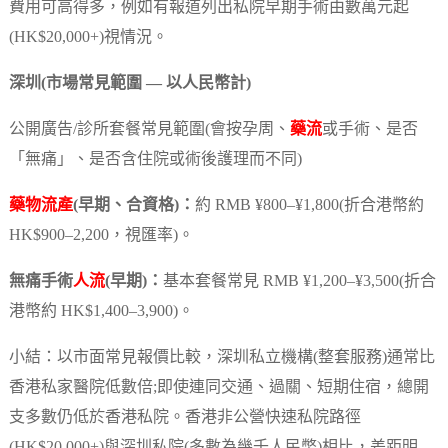
費用可高得多，例如有報道列出私院早期手術由數萬元起
(HK$20,000+)視情況。
深圳(市場常見範圍 — 以人民幣計)
公開廣告/診所套餐常見範圍(會按孕周、
藥流
或手術、是否
「無痛」、是否含住院或術後護理而不同)
藥物流產
(早期、合資格)：
約 RMB ¥800–¥1,800(折合港幣約
HK$900–2,200，視匯率)。
無痛手術
人流
(早期)：
基本套餐常見 RMB ¥1,200–¥3,500(折合
港幣約 HK$1,400–3,900)。
小結：以市面常見報價比較，深圳私立機構(整套服務)通常比
香港私家醫院低數倍;即使連同交通、過關、短期住宿，總開
支多數仍低於香港私院。香港非公營快速私院路徑
(HK$20,000+)與深圳私院(多數為幾千人民幣)相比，差距明