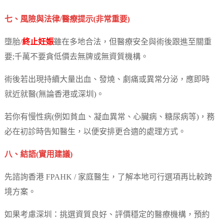
七、風險與法律/醫療提示(非常重要)
墮胎/
終止妊娠
雖在多地合法，但醫療安全與術後跟進至關重
要;千萬不要貪低價去無牌或無資質機構。
術後若出現持續大量出血、發燒、劇痛或異常分泌，應即時
就近就醫(無論香港或深圳)。
若你有慢性病(例如貧血、凝血異常、心臟病、糖尿病等)，務
必在初診時告知醫生，以便安排更合適的處理方式。
八、結語(實用建議)
先諮詢香港 FPAHK / 家庭醫生，了解本地可行選項再比較跨
境方案。
如果考慮深圳：挑選資質良好、評價穩定的醫療機構，預約