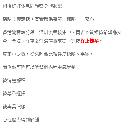
術後好好休息同觀察身體狀況
結語：慢定快，其實都係為咗一樣嘢——安心
香港流程較分段，深圳流程較集中，兩者本質都係希望喺安
全、合法、尊重女性選擇嘅前提下完成
終止懷孕
。
真正重要嘅，從來唔係比較邊度快啲、平啲，
而係你可唔可以喺整個過程中感受到：
被清楚解釋
被尊重選擇
被專業照顧
心理壓力得到舒緩