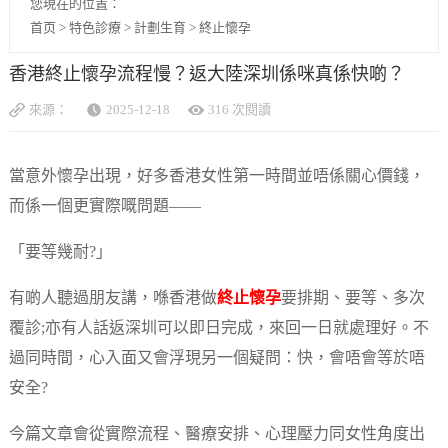
您現在的位置：
首页
>
特色診療
>
計劃生育
>
終止懷孕
香港終止懷孕流程慢？返大陸深圳係咪真係快啲？
來源：
2025-12-18
316 次閱讀
當意外懷孕出現，好多香港女性第一時間並唔係關心價錢，
而係一個更實際嘅問題——
「要等幾耐?」
有啲人聽過朋友講，喺香港做
終止懷孕
要排期、要等、多次
覆診;亦有人話返深圳可以即日完成，來回一日就處理好。不
過同時間，心入面又會浮現另一個疑問：快，會唔會等於唔
安全?
今篇文章會從實際流程、醫療安排、心理壓力同女性角度出