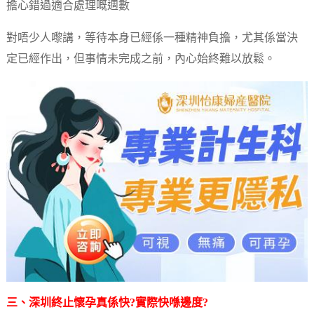
擔心錯過適合處理嘅週數
對唔少人嚟講，等待本身已經係一種精神負擔，尤其係當決
定已經作出，但事情未完成之前，內心始終難以放鬆。
三、深圳
終止懷孕
真係快?實際快喺邊度?