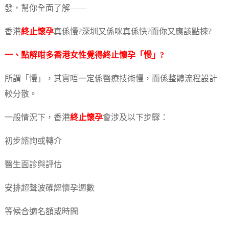
發，幫你全面了解——
香港
終止懷孕
真係慢?深圳又係咪真係快?而你又應該點揀?
一、點解咁多香港女性覺得
終止懷孕
「慢」?
所謂「慢」，其實唔一定係醫療技術慢，而係整體流程設計
較分散。
一般情況下，香港
終止懷孕
會涉及以下步驟：
初步諮詢或轉介
醫生面診與評估
安排超聲波確認懷孕週數
等候合適名額或時間