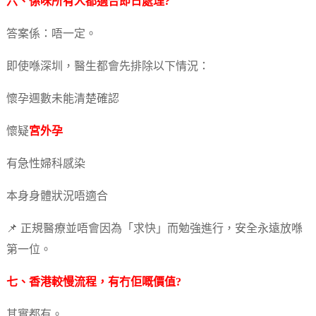
六、係咪所有人都適合即日處理?
答案係：唔一定。
即使喺深圳，醫生都會先排除以下情況：
懷孕週數未能清楚確認
懷疑
宮外孕
有急性婦科感染
本身身體狀況唔適合
📌 正規醫療並唔會因為「求快」而勉強進行，安全永遠放喺
第一位。
七、香港較慢流程，有冇佢嘅價值?
其實都有。