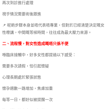
再次到診進行處理
視乎情況需要術後跟進
📌 呢啲步驟本身並唔代表唔專業，但對於已經清楚決定嘅女
性嚟講，中間嘅等候時間，往往成為最大壓力來源。
二、流程慢，對女性造成嘅唔只係不便
喺臨床接觸中，好多女性都提過以下感受：
需要多次請假，怕引起懷疑
心理長期處於緊張狀態
懷孕週數一路增加，焦慮加重
每等一日，都好似被提醒一次