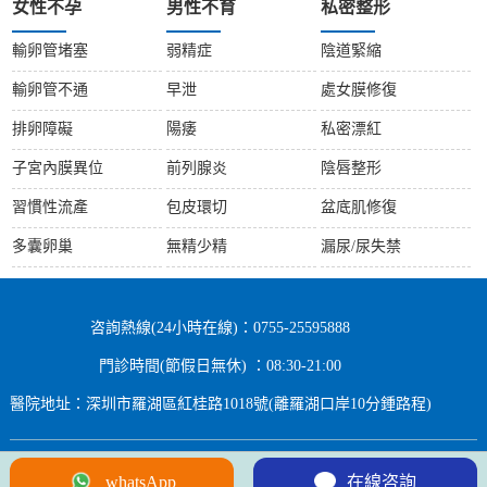
女性不孕
男性不育
私密整形
輸卵管堵塞
弱精症
陰道緊縮
輸卵管不通
早泄
處女膜修復
排卵障礙
陽痿
私密漂紅
子宮內膜異位
前列腺炎
陰唇整形
習慣性流產
包皮環切
盆底肌修復
多囊卵巢
無精少精
漏尿/尿失禁
咨詢熱線(24小時在線)：0755-25595888
門診時間(節假日無休) ：08:30-21:00
醫院地址：深圳市羅湖區紅桂路1018號(離羅湖口岸10分鍾路程)
10
2
Copyright © 2024 All rights Reserved.
whatsApp
在線咨詢