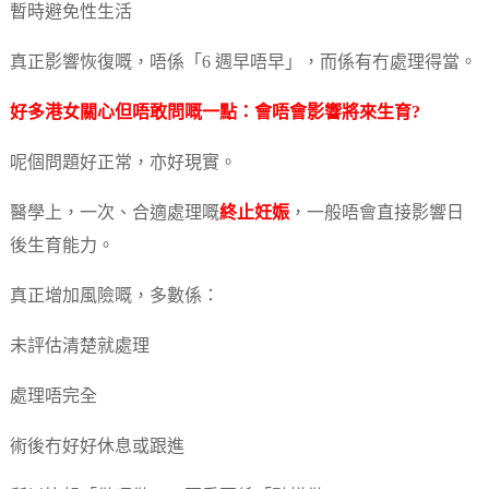
暫時避免性生活
真正影響恢復嘅，唔係「6 週早唔早」，而係有冇處理得當。
好多港女關心但唔敢問嘅一點：會唔會影響將來生育?
呢個問題好正常，亦好現實。
醫學上，一次、合適處理嘅
終止妊娠
，一般唔會直接影響日
後生育能力。
真正增加風險嘅，多數係：
未評估清楚就處理
處理唔完全
術後冇好好休息或跟進