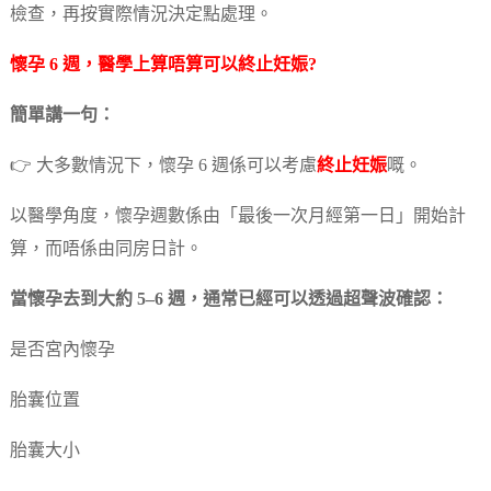
檢查，再按實際情況決定點處理。
懷孕 6 週，醫學上算唔算可以
終止妊娠
?
簡單講一句：
👉 大多數情況下，懷孕 6 週係可以考慮
終止妊娠
嘅。
以醫學角度，懷孕週數係由「最後一次月經第一日」開始計
算，而唔係由同房日計。
當懷孕去到大約 5–6 週，通常已經可以透過超聲波確認：
是否宮內懷孕
胎囊位置
胎囊大小