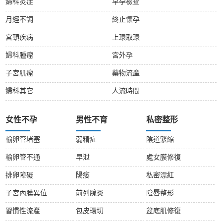
婦科炎症
早孕檢查
月經不調
終止懷孕
宮頸疾病
上環取環
婦科腫瘤
宮外孕
子宮肌瘤
藥物流產
婦科其它
人流時間
女性不孕
男性不育
私密整形
輸卵管堵塞
弱精症
陰道緊縮
輸卵管不通
早泄
處女膜修復
排卵障礙
陽痿
私密漂紅
子宮內膜異位
前列腺炎
陰唇整形
習慣性流產
包皮環切
盆底肌修復