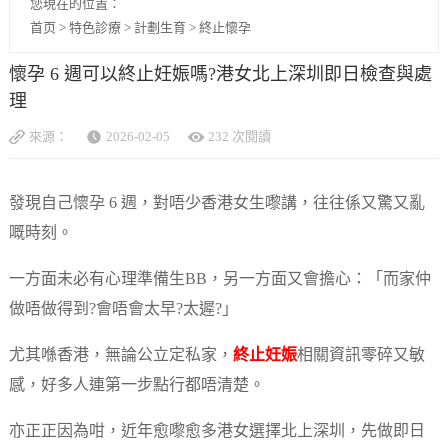
您現在的位置：
首页
>
特色診療
>
計劃生育
>
終止懷孕
懷孕 6 週可以終止妊娠嗎?港女北上深圳即日檢查與處
理
來源：
2026-02-05
232 次閱讀
發現自己懷孕 6 週，對唔少香港女生嚟講，往往係又驚又亂
嘅時刻。
一方面未必有心理準備生BB，另一方面又會擔心：「而家仲
做唔做得到?會唔會太早?太遲?」
尤其喺香港，無論公立定私家，
終止妊娠
相關資訊零碎又敏
感，好多人連第一步點行都唔清楚。
亦正正因為咁，近年愈嚟愈多港女選擇北上深圳，先做即日