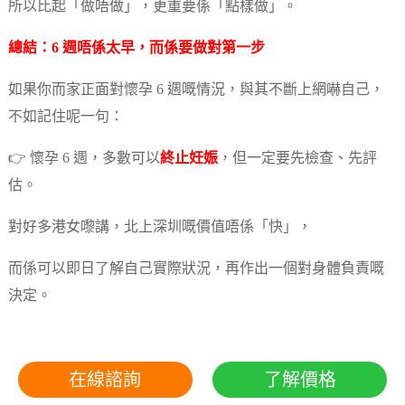
所以比起「做唔做」，更重要係「點樣做」。
總結：6 週唔係太早，而係要做對第一步
如果你而家正面對懷孕 6 週嘅情況，與其不斷上網嚇自己，
不如記住呢一句：
👉 懷孕 6 週，多數可以
終止妊娠
，但一定要先檢查、先評
估。
對好多港女嚟講，北上深圳嘅價值唔係「快」，
而係可以即日了解自己實際狀況，再作出一個對身體負責嘅
決定。
在線諮詢
了解價格