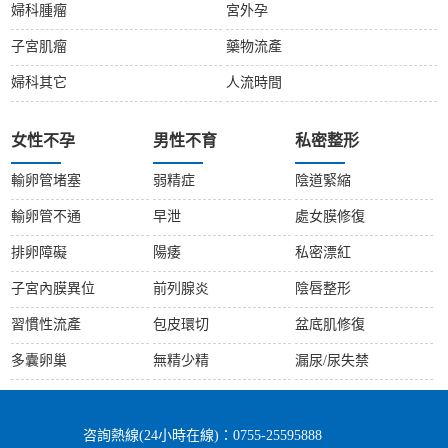
婦科腫瘤
宮外孕
子宮肌瘤
藥物流產
婦科其它
人流時間
女性不孕
男性不育
私密整形
輸卵管堵塞
弱精症
陰道緊縮
輸卵管不通
早泄
處女膜修復
排卵障礙
陽痿
私密漂紅
子宮內膜異位
前列腺炎
陰唇整形
習慣性流產
包皮環切
盆底肌修復
多囊卵巢
無精少精
漏尿/尿失禁
咨詢熱線(24小時在線)：0755-25595888