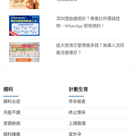
深圳墮胎邊間好？專業診所價錢透
明，WhatsApp 即時預約！
返大陸落仔要預幾多錢？無痛人流同
藥流邊樣好？
婦科
計劃生育
婦科炎症
早孕檢查
月經不調
終止懷孕
宮頸疾病
上環取環
婦科腫瘤
宮外孕