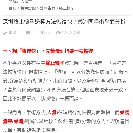
您現在的位置：
首页
>
特色診療
>
計劃生育
>
終止懷孕
深圳終止懷孕邊種方法恢復快？藥流同手術全面分析
來源：
2026-05-03
174 次閱讀
一、想「恢復快」，先釐清你指邊一種恢復
不少香港女性在搜尋
終止懷孕
資訊時，會直接問：「邊種方
法恢復快?」但實際上，「恢復」可以分為幾個層面：即時不
適感(痛楚與行動能力)、出血時間、以及身體完全回復(包括
子宮與荷爾蒙調整)。不同方法在這三個層面表現未必一致，
因此不能簡單以「快或慢」一概而論。
一般而言，手術方式(
人流
)在短期行動恢復方面較快，而
藥物
流產
(
藥流
)則屬於過程較自然但時間較分散的方式。理解這個
差異，有助避免錯誤期待。