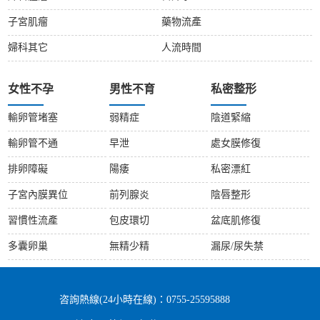
子宮肌瘤
藥物流產
婦科其它
人流時間
女性不孕
男性不育
私密整形
輸卵管堵塞
弱精症
陰道緊縮
輸卵管不通
早泄
處女膜修復
排卵障礙
陽痿
私密漂紅
子宮內膜異位
前列腺炎
陰唇整形
習慣性流產
包皮環切
盆底肌修復
多囊卵巢
無精少精
漏尿/尿失禁
咨詢熱線(24小時在線)：0755-25595888