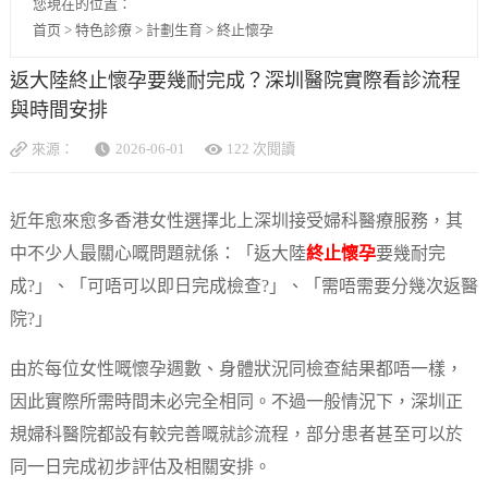
您現在的位置：
首页
>
特色診療
>
計劃生育
>
終止懷孕
返大陸終止懷孕要幾耐完成？深圳醫院實際看診流程
與時間安排
來源：
2026-06-01
122 次閱讀
近年愈來愈多香港女性選擇北上深圳接受婦科醫療服務，其
中不少人最關心嘅問題就係：「返大陸
終止懷孕
要幾耐完
成?」、「可唔可以即日完成檢查?」、「需唔需要分幾次返醫
院?」
由於每位女性嘅懷孕週數、身體狀況同檢查結果都唔一樣，
因此實際所需時間未必完全相同。不過一般情況下，深圳正
規婦科醫院都設有較完善嘅就診流程，部分患者甚至可以於
同一日完成初步評估及相關安排。