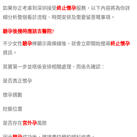
如果你正考慮到深圳接受
終止懷孕
服務，以下內容將為你詳
細分析整個看診流程、時間安排及需要留意嘅事項。
驗孕
後幾時應該去醫院?
不少女性
驗孕
棒顯示兩條線後，就會立即開始搜尋
終止懷孕
資訊。
其實第一步並唔係安排相關處理，而係先確認：
是否真正懷孕
懷孕週數
妊娠位置
是否存在
宮外孕
風險