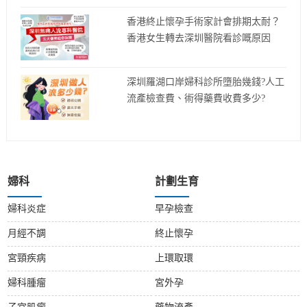
香港終止懷孕手術家計會排期太耐？
香港女生轉去深圳醫院看診嘅原因
深圳羅湖口岸婦科診所墮胎幾錢?人工
流產檢查費、術得藥費收費多少?
婦科
計劃生育
婦科炎症
早孕檢查
月經不調
終止懷孕
宮頸疾病
上環取環
婦科腫瘤
宮外孕