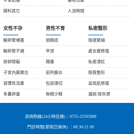
子宮肌瘤
藥物流產
婦科其它
人流時間
女性不孕
男性不育
私密整形
輸卵管堵塞
弱精症
陰道緊縮
輸卵管不通
早泄
處女膜修復
排卵障礙
陽痿
私密漂紅
子宮內膜異位
前列腺炎
陰唇整形
習慣性流產
包皮環切
盆底肌修復
多囊卵巢
無精少精
漏尿/尿失禁
咨詢熱線(24小時在線)：0755-25595888
門診時間(節假日無休) ：08:30-21:00