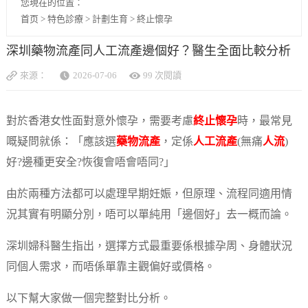
您現在的位置：
首页
>
特色診療
>
計劃生育
>
終止懷孕
深圳藥物流產同人工流產邊個好？醫生全面比較分析
來源：
2026-07-06
99 次閱讀
對於香港女性面對意外懷孕，需要考慮
終止懷孕
時，最常見
嘅疑問就係：「應該選
藥物流產
，定係
人工流產
(無痛
人流
)
好?邊種更安全?恢復會唔會唔同?」
由於兩種方法都可以處理早期妊娠，但原理、流程同適用情
況其實有明顯分別，唔可以單純用「邊個好」去一概而論。
深圳婦科醫生指出，選擇方式最重要係根據孕周、身體狀況
同個人需求，而唔係單靠主觀偏好或價格。
以下幫大家做一個完整對比分析。