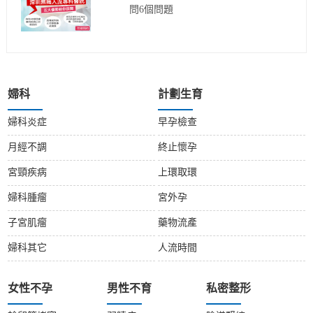
問6個問題
婦科
計劃生育
婦科炎症
早孕檢查
月經不調
終止懷孕
宮頸疾病
上環取環
婦科腫瘤
宮外孕
子宮肌瘤
藥物流產
婦科其它
人流時間
女性不孕
男性不育
私密整形