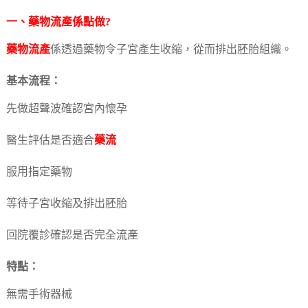
一、
藥物流產
係點做?
藥物流產
係透過藥物令子宮產生收縮，從而排出胚胎組織。
基本流程：
先做超聲波確認宮內懷孕
醫生評估是否適合
藥流
服用指定藥物
等待子宮收縮及排出胚胎
回院覆診確認是否完全流產
特點：
無需手術器械