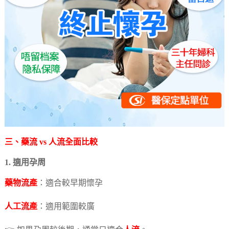
三、
藥流
vs
人流
全面比較
1. 適用孕周
藥物流產
：適合較早期懷孕
人工流產
：適用範圍較廣