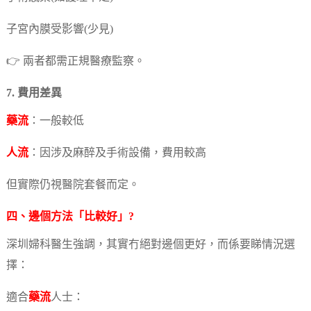
子宮內膜受影響(少見)
👉 兩者都需正規醫療監察。
7. 費用差異
藥流
：一般較低
人流
：因涉及麻醉及手術設備，費用較高
但實際仍視醫院套餐而定。
四、邊個方法「比較好」?
深圳婦科醫生強調，其實冇絕對邊個更好，而係要睇情況選
擇：
適合
藥流
人士：