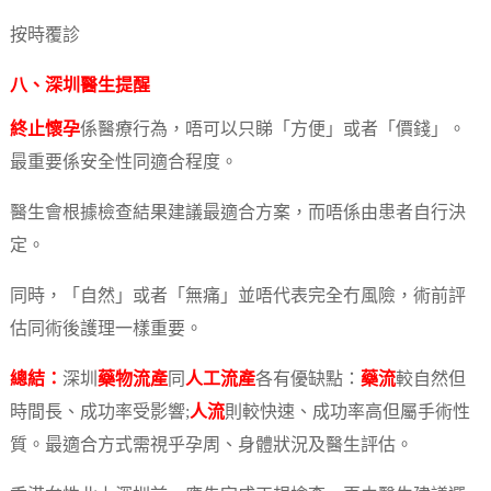
按時覆診
八、深圳醫生提醒
終止懷孕
係醫療行為，唔可以只睇「方便」或者「價錢」。
最重要係安全性同適合程度。
醫生會根據檢查結果建議最適合方案，而唔係由患者自行決
定。
同時，「自然」或者「無痛」並唔代表完全冇風險，術前評
估同術後護理一樣重要。
總結：
深圳
藥物流產
同
人工流產
各有優缺點：
藥流
較自然但
時間長、成功率受影響;
人流
則較快速、成功率高但屬手術性
質。最適合方式需視乎孕周、身體狀況及醫生評估。