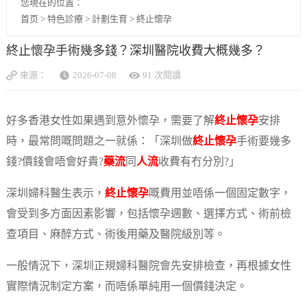
您現在的位置：
首页
>
特色診療
>
計劃生育
>
終止懷孕
終止懷孕手術幾多錢？深圳醫院收費大概幾多？
來源：
2026-07-08
91 次閱讀
好多香港女性如果遇到意外懷孕，需要了解
終止懷孕
安排
時，最常問嘅問題之一就係：「深圳做
終止懷孕
手術要幾多
錢?價錢會唔會好貴?
藥流
同
人流
收費有冇分別?」
深圳婦科醫生表示，
終止懷孕
嘅費用並唔係一個固定數字，
會受到多方面因素影響，包括懷孕週數、選擇方式、術前檢
查項目、麻醉方式、術後用藥及醫院級別等。
一般情況下，深圳正規婦科醫院會先安排檢查，再根據女性
實際情況制定方案，而唔係單純用一個價錢決定。