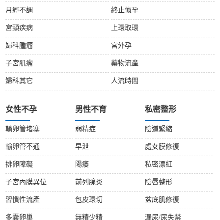
月經不調
終止懷孕
宮頸疾病
上環取環
婦科腫瘤
宮外孕
子宮肌瘤
藥物流產
婦科其它
人流時間
女性不孕
男性不育
私密整形
輸卵管堵塞
弱精症
陰道緊縮
輸卵管不通
早泄
處女膜修復
排卵障礙
陽痿
私密漂紅
子宮內膜異位
前列腺炎
陰唇整形
習慣性流產
包皮環切
盆底肌修復
多囊卵巢
無精少精
漏尿/尿失禁