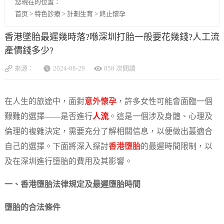
您現在的位置：
首页
>
特色診療
>
計劃生育
>
終止懷孕
香港墜胎最遲幾時落?喺深圳打胎一般要花幾錢?人工流
產價錢多少?
來源：
2024-08-29
858 次閱讀
在人生的旅途中，面對
意外懷孕
，許多女性可能會面臨一個
艱難的選擇——是否進行
人流
。這是一個涉及身體、心理及
倫理的複雜決定，需要充分了解相關信息，以便做出蕞適合
自己的選擇。下面將深入探討
香港墮胎
的最遲時間限制，以
及在深圳進行墮胎的費用及其影響。
一、香港墮胎法律規定及最遲墮胎時間
墮胎的合法條件