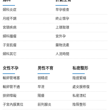
婦科
計劃生育
婦科炎症
早孕檢查
月經不調
終止懷孕
宮頸疾病
上環取環
婦科腫瘤
宮外孕
子宮肌瘤
藥物流產
婦科其它
人流時間
女性不孕
男性不育
私密整形
輸卵管堵塞
弱精症
陰道緊縮
輸卵管不通
早泄
處女膜修復
排卵障礙
陽痿
私密漂紅
子宮內膜異位
前列腺炎
陰唇整形