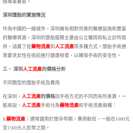
過專業審查。
深圳墮胎的實施情況
作為中國的一線城市，深圳擁有相對完善的醫療設施和豐富
的醫療資源。深圳的墮胎服務主要由公立醫院和私立診所提
供，涵蓋了從
藥物流產
到
人工流產
等多種方式。墮胎手術通
常要求女性在術前進行健康檢查，以確保手術的安全性。
三、 深圳
人工流產
的價格分析
不同類型的墮胎手術及費用
在深圳，
人工流產
的價格
因手術方式的不同而有所差異。一
般來說，
人工流產
手術分為
藥物流產
和手術流產兩種：
1.
藥物流產
：
通常適用於懷孕早期，費用較低，一般在1000元
至1500元人民幣之間。