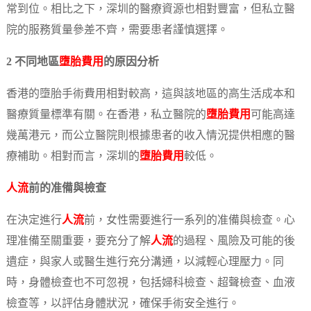
常到位。相比之下，深圳的醫療資源也相對豐富，但私立醫
院的服務質量參差不齊，需要患者謹慎選擇。
2 不同地區
墮胎費用
的原因分析
香港的墮胎手術費用相對較高，這與該地區的高生活成本和
醫療質量標準有關。在香港，私立醫院的
墮胎費用
可能高達
幾萬港元，而公立醫院則根據患者的收入情況提供相應的醫
療補助。相對而言，深圳的
墮胎費用
較低。
人流
前的准備與檢查
在決定進行
人流
前，女性需要進行一系列的准備與檢查。心
理准備至關重要，要充分了解
人流
的過程、風險及可能的後
遺症，與家人或醫生進行充分溝通，以減輕心理壓力。同
時，身體檢查也不可忽視，包括婦科檢查、超聲檢查、血液
檢查等，以評估身體狀況，確保手術安全進行。