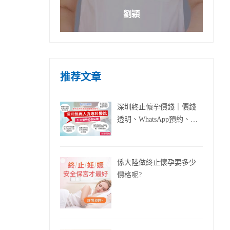
劉穎
推荐文章
深圳終止懷孕價錢｜價錢
透明、WhatsApp預約、羅
湖口岸直達
係大陸做終止懷孕要多少
價格呢?