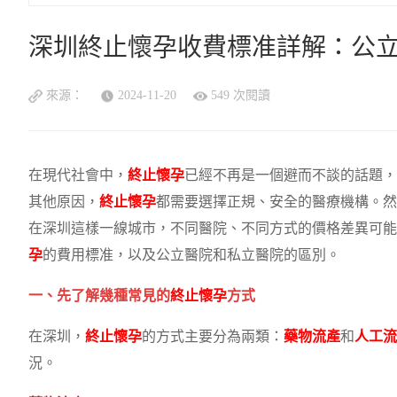
深圳終止懷孕收費標准詳解：公
來源：
2024-11-20
549 次閱讀
在現代社會中，
終止懷孕
已經不再是一個避而不談的話題，
其他原因，
終止懷孕
都需要選擇正規、安全的醫療機構。然
在深圳這樣一線城市，不同醫院、不同方式的價格差異可能
孕
的費用標准，以及公立醫院和私立醫院的區別。
一、先了解幾種常見的
終止懷孕
方式
在深圳，
終止懷孕
的方式主要分為兩類：
藥物流產
和
人工流
況。