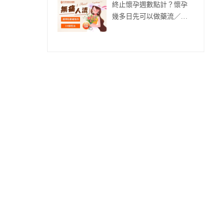
終止懷孕週數點計？懷孕
幾多日先可以做藥流／人
流？