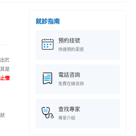
就診指南
預約挂號
快速預約渠道
出於
其是
電話咨詢
止懷
免費在線咨詢
查找專家
狀
專家介紹