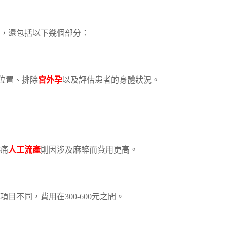
，還包括以下幾個部分：
位置、排除
宮外孕
以及評估患者的身體狀況。
痛
人工流產
則因涉及麻醉而費用更高。
不同，費用在300-600元之間。