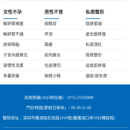
女性不孕
男性不育
私密整形
輸卵管堵塞
弱精症
陰道緊縮
輸卵管不通
早泄
處女膜修復
排卵障礙
陽痿
私密漂紅
子宮內膜異位
前列腺炎
陰唇整形
習慣性流產
包皮環切
盆底肌修復
多囊卵巢
無精少精
漏尿/尿失禁
咨詢熱線(24小時在線)：0755-25595888
門診時間(節假日無休) ：08:30-21:00
醫院地址：深圳市羅湖區紅桂路1018號(離羅湖口岸10分鍾路程)