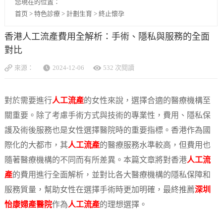
您現在的位置：
首页
>
特色診療
>
計劃生育
>
終止懷孕
香港人工流產費用全解析：手術、隱私與服務的全面
對比
來源：
2024-12-06
532 次閱讀
對於需要進行
人工流產
的女性來說，選擇合適的醫療機構至
關重要。除了考慮手術方式與技術的專業性，費用、隱私保
護及術後服務也是女性選擇醫院時的重要指標。香港作為國
際化的大都市，其
人工流產
的醫療服務水準較高，但費用也
隨著醫療機構的不同而有所差異。本篇文章將對香港
人工流
產
的費用進行全面解析，並對比各大醫療機構的隱私保障和
服務質量，幫助女性在選擇手術時更加明確，最終推薦
深圳
怡康婦產醫院
作為
人工流產
的理想選擇。