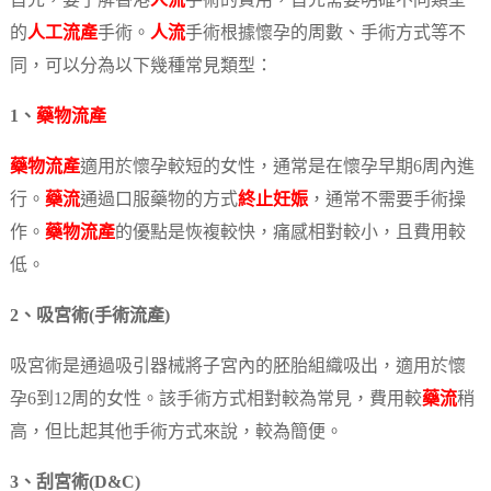
首先，要了解香港
人流
手術的費用，首先需要明確不同類型
的
人工流產
手術。
人流
手術根據懷孕的周數、手術方式等不
同，可以分為以下幾種常見類型：
1、
藥物流產
藥物流產
適用於懷孕較短的女性，通常是在懷孕早期6周內進
行。
藥流
通過口服藥物的方式
終止妊娠
，通常不需要手術操
作。
藥物流產
的優點是恢複較快，痛感相對較小，且費用較
低。
2、吸宮術(手術流產)
吸宮術是通過吸引器械將子宮內的胚胎組織吸出，適用於懷
孕6到12周的女性。該手術方式相對較為常見，費用較
藥流
稍
高，但比起其他手術方式來說，較為簡便。
3、刮宮術(D&C)