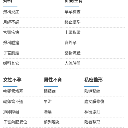
婦科
計劃生育
婦科炎症
早孕檢查
月經不調
終止懷孕
宮頸疾病
上環取環
婦科腫瘤
宮外孕
子宮肌瘤
藥物流產
婦科其它
人流時間
女性不孕
男性不育
私密整形
輸卵管堵塞
弱精症
陰道緊縮
輸卵管不通
早泄
處女膜修復
排卵障礙
陽痿
私密漂紅
子宮內膜異位
前列腺炎
陰唇整形