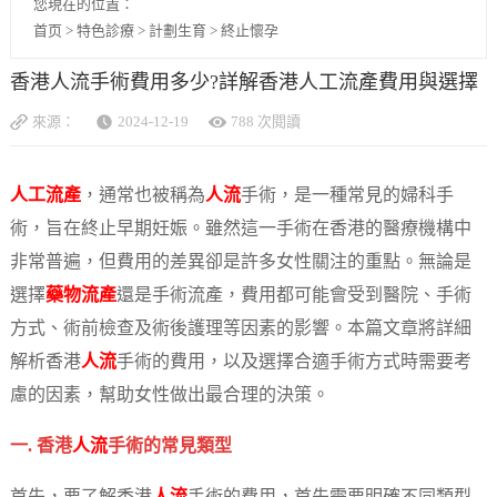
您現在的位置：
首页
>
特色診療
>
計劃生育
>
終止懷孕
香港人流手術費用多少?詳解香港人工流產費用與選擇
來源：
2024-12-19
788 次閱讀
人工流產
，通常也被稱為
人流
手術，是一種常見的婦科手
術，旨在終止早期妊娠。雖然這一手術在香港的醫療機構中
非常普遍，但費用的差異卻是許多女性關注的重點。無論是
選擇
藥物流產
還是手術流產，費用都可能會受到醫院、手術
方式、術前檢查及術後護理等因素的影響。本篇文章將詳細
解析香港
人流
手術的費用，以及選擇合適手術方式時需要考
慮的因素，幫助女性做出最合理的決策。
一. 香港
人流
手術的常見類型