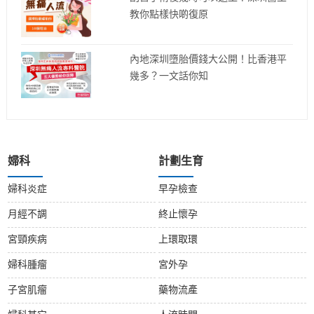
教你點樣快啲復原
內地深圳墮胎價錢大公開！比香港平
幾多？一文話你知
婦科
計劃生育
婦科炎症
早孕檢查
月經不調
終止懷孕
宮頸疾病
上環取環
婦科腫瘤
宮外孕
子宮肌瘤
藥物流產