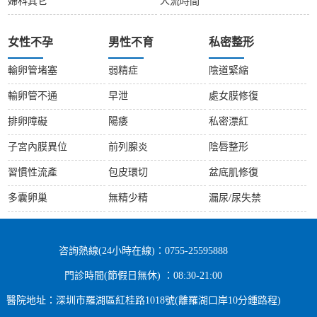
婦科其它
人流時間
女性不孕
男性不育
私密整形
輸卵管堵塞
弱精症
陰道緊縮
輸卵管不通
早泄
處女膜修復
排卵障礙
陽痿
私密漂紅
子宮內膜異位
前列腺炎
陰唇整形
習慣性流產
包皮環切
盆底肌修復
多囊卵巢
無精少精
漏尿/尿失禁
咨詢熱線(24小時在線)：0755-25595888
門診時間(節假日無休) ：08:30-21:00
醫院地址：深圳市羅湖區紅桂路1018號(離羅湖口岸10分鍾路程)