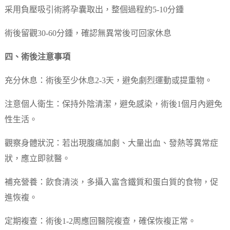
采用負壓吸引術將孕囊取出，整個過程約5-10分鍾
術後留觀30-60分鍾，確認無異常後可回家休息
四、術後注意事項
充分休息：術後至少休息2-3天，避免劇烈運動或提重物。
注意個人衛生：保持外陰清潔，避免感染，術後1個月內避免
性生活。
觀察身體狀況：若出現腹痛加劇、大量出血、發熱等異常症
狀，應立即就醫。
補充營養：飲食清淡，多攝入富含鐵質和蛋白質的食物，促
進恢複。
定期複查：術後1-2周應回醫院複查，確保恢複正常。