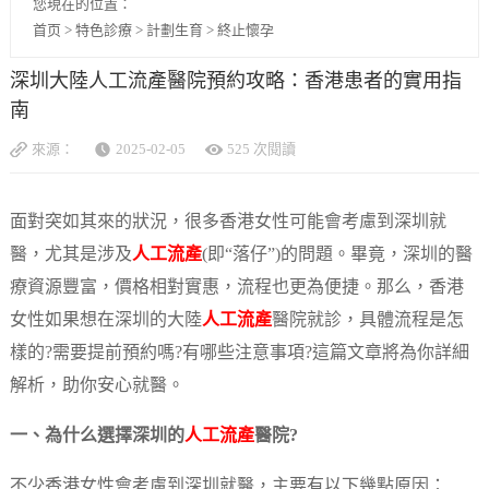
您現在的位置：
首页
>
特色診療
>
計劃生育
>
終止懷孕
深圳大陸人工流產醫院預約攻略：香港患者的實用指
南
來源：
2025-02-05
525 次閱讀
面對突如其來的狀況，很多香港女性可能會考慮到深圳就
醫，尤其是涉及
人工流產
(即“落仔”)的問題。畢竟，深圳的醫
療資源豐富，價格相對實惠，流程也更為便捷。那么，香港
女性如果想在深圳的大陸
人工流產
醫院就診，具體流程是怎
樣的?需要提前預約嗎?有哪些注意事項?這篇文章將為你詳細
解析，助你安心就醫。
一、為什么選擇深圳的
人工流產
醫院?
不少香港女性會考慮到深圳就醫，主要有以下幾點原因：