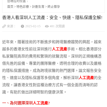
您現在的位置：
首页
>
特色診療
>
計劃生育
>
終止懷孕
香港人看深圳人工流產：安全、快速、隱私保護全解!
來源：
2025-02-15
481 次閱讀
近年來，隨著技術的不斷進步和跨境醫療趨勢的興起，越來
越多的香港女性前往深圳進行
人工流產
手術。相比香港部分
私家醫院高昂的費用和繁瑣的就醫流程，深圳的正規機構憑
借先進的設備、專業的團隊醫療、透明合理的收費以及嚴格
的隱私保護措施，成為跨境就醫的熱門選擇。論文報告安全
性、速度以及隱私保護等多個角度，解析深圳
人工流產
的全
流程，讓香港女性對這種治療方式有一個全面而清晰的認
識，有助於做出詳細明智的健康決策。
一、為何選擇深圳
人工流產
?