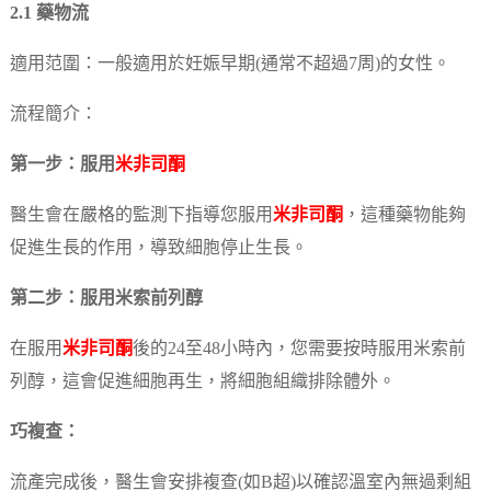
2.1 藥物流
適用范圍：一般適用於妊娠早期(通常不超過7周)的女性。
流程簡介：
第一步：服用
米非司酮
醫生會在嚴格的監測下指導您服用
米非司酮
，這種藥物能夠
促進生長的作用，導致細胞停止生長。
第二步：服用米索前列醇
在服用
米非司酮
後的24至48小時內，您需要按時服用米索前
列醇，這會促進細胞再生，將細胞組織排除體外。
巧複查：
流產完成後，醫生會安排複查(如B超)以確認溫室內無過剩組