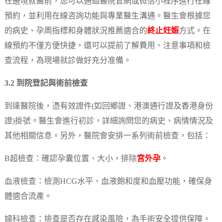
在邊境就醫前，您可以通過醫院官網或微信小程序進行在線
預約，並利用在線咨詢功能與專業醫生溝通。醫生會根據您
的病史、孕周指標和身體狀況推薦適合的
終止妊娠
方式。在
線預約不僅方便快捷，還可以提前了解費用、注意事項和檢
查流程，為現場就診做好充分准備。
3.2 到院登記與術前檢查
到達醫院後，憑有效證件(如回鄉證、港澳通行證及香港身份
證)掛號。醫生會進行初診，詳細詢問您的病史、病情情況及
其他相關信息。另外，醫院會安排一系列術前檢查，包括：
B超檢查：確認孕囊位置、大小，排除
宮外孕
。
血液檢查：檢測HCG水平、血液飽和度和血壓功能，確保身
體適合流產。
婦科檢查：排查是否存在感染風險，為手術安全提供保障。