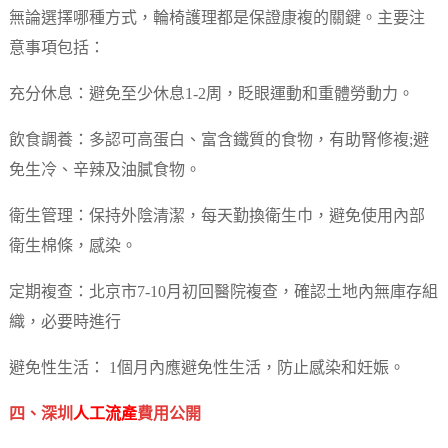
無論選擇哪種方式，輪椅護理都是保證康複的關鍵。主要注
意事項包括：
充分休息：避免至少休息1-2周，眨眼運動和重體勞動力。
飲食調養：多認可高蛋白、富含鐵質的食物，有助腎修複;避
免生冷、辛辣及油膩食物。
衛生管理：保持外陰清潔，每天勤換衛生巾，避免使用內部
衛生棉條，感染。
定期複查：北京市7-10月初回醫院複查，確認土地內無庫存組
織，必要時進行
避免性生活： 1個月內應避免性生活，防止感染和妊娠。
四、深圳
人工流產
費用公開