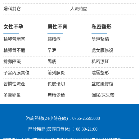
婦科其它
人流時間
女性不孕
男性不育
私密整形
輸卵管堵塞
弱精症
陰道緊縮
輸卵管不通
早泄
處女膜修復
排卵障礙
陽痿
私密漂紅
子宮內膜異位
前列腺炎
陰唇整形
習慣性流產
包皮環切
盆底肌修復
多囊卵巢
無精少精
漏尿/尿失禁
咨詢熱線(24小時在線)：0755-25595888
門診時間(節假日無休) ：08:30-21:00