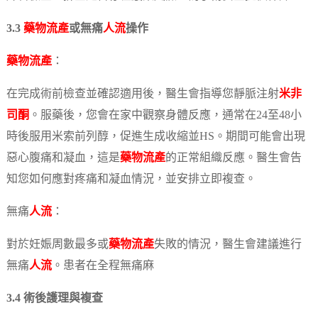
3.3
藥物流產
或無痛
人流
操作
藥物流產
：
在完成術前檢查並確認適用後，醫生會指導您靜脈注射
米非
司酮
。服藥後，您會在家中觀察身體反應，通常在24至48小
時後服用米索前列醇，促進生成收縮並HS。期間可能會出現
惡心腹痛和凝血，這是
藥物流產
的正常組織反應。醫生會告
知您如何應對疼痛和凝血情況，並安排立即複查。
無痛
人流
：
對於妊娠周數最多或
藥物流產
失敗的情況，醫生會建議進行
無痛
人流
。患者在全程無痛麻
3.4 術後護理與複查