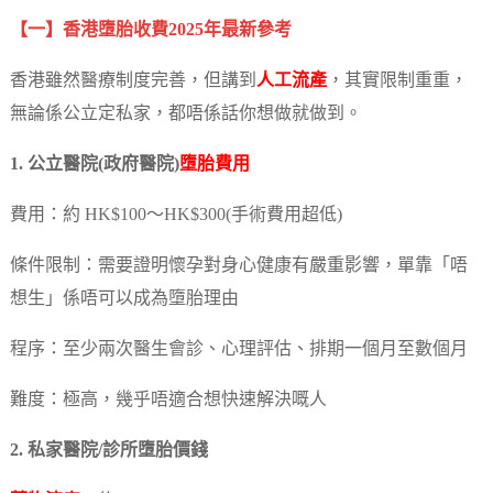
【一】香港墮胎收費2025年最新參考
香港雖然醫療制度完善，但講到
人工流產
，其實限制重重，
無論係公立定私家，都唔係話你想做就做到。
1. 公立醫院(政府醫院)
墮胎費用
費用：約 HK$100～HK$300(手術費用超低)
條件限制：需要證明懷孕對身心健康有嚴重影響，單靠「唔
想生」係唔可以成為墮胎理由
程序：至少兩次醫生會診、心理評估、排期一個月至數個月
難度：極高，幾乎唔適合想快速解決嘅人
2. 私家醫院/診所墮胎價錢