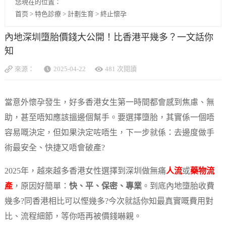
您現在的位置：
首页
>
特色診療
>
計劃生育
>
終止懷孕
內地深圳墮胎價錢大公開！比香港平幾多？一文話你
知
來源：
2025-04-22
481 次閱讀
當意外懷孕發生，好多香港女生第一時間都會感到焦慮、無
助，甚至唔知應該搵邊個幫手。要選擇墮胎，其實係一個唔
容易嘅決定，但如果決定咗唔生，下一步就係：去邊度做手
術最安全、快捷又唔會破產?
2025年，越來越多香港女性選擇到深圳做無痛
人流
或
藥物流
產
，原因好簡單：
快、平、保密、專業
。到底內地墮胎收費
幾多?同香港相比可以慳幾多?今次就話你知最真實嘅費用對
比、流程細節，等你唔再被價錢嚇親。