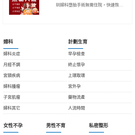
圳婦科墮胎手術無需住院，快速恢
復！
婦科
計劃生育
婦科炎症
早孕檢查
月經不調
終止懷孕
宮頸疾病
上環取環
婦科腫瘤
宮外孕
子宮肌瘤
藥物流產
婦科其它
人流時間
女性不孕
男性不育
私密整形