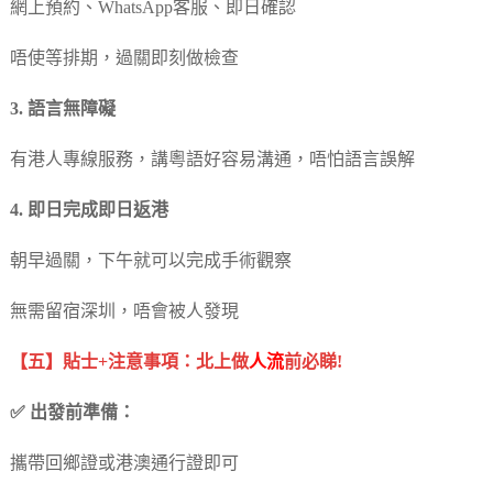
網上預約、WhatsApp客服、即日確認
唔使等排期，過關即刻做檢查
3. 語言無障礙
有港人專線服務，講粵語好容易溝通，唔怕語言誤解
4. 即日完成即日返港
朝早過關，下午就可以完成手術觀察
無需留宿深圳，唔會被人發現
【五】貼士+注意事項：北上做
人流
前必睇!
✅ 出發前準備：
攜帶回鄉證或港澳通行證即可