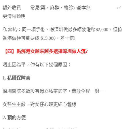
額外收費 常見(藥、麻醉、複診) 基本無 ✅
更清晰透明
🔍 總結：同一項手術，喺深圳做最多唔使港幣$2,000，但係
香港做極可能要成 $15,000，差十倍!
【四】點解港女越來越多選擇深圳做
人流
?
唔止因為平，仲有以下幾個原因：
1. 私隱保障高
深圳醫院多數設有獨立私密診室，問診全程一對一
女醫生主診，對女仔心理更細心體諒
2. 預約方便