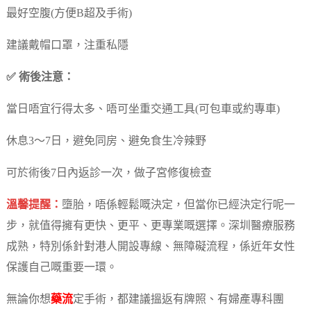
最好空腹(方便B超及手術)
建議戴帽口罩，注重私隱
✅ 術後注意：
當日唔宜行得太多、唔可坐重交通工具(可包車或約專車)
休息3～7日，避免同房、避免食生冷辣野
可於術後7日內返診一次，做子宮修復檢查
溫馨提醒：
墮胎，唔係輕鬆嘅決定，但當你已經決定行呢一
步，就值得擁有更快、更平、更專業嘅選擇。深圳醫療服務
成熟，特別係針對港人開設專線、無障礙流程，係近年女性
保護自己嘅重要一環。
無論你想
藥流
定手術，都建議搵返有牌照、有婦產專科團