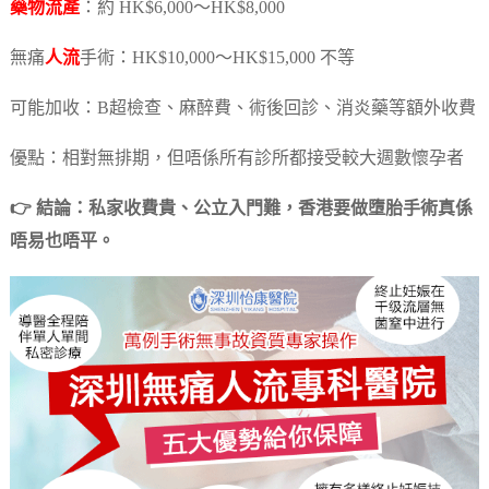
藥物流產
：約 HK$6,000～HK$8,000
無痛
人流
手術：HK$10,000～HK$15,000 不等
可能加收：B超檢查、麻醉費、術後回診、消炎藥等額外收費
優點：相對無排期，但唔係所有診所都接受較大週數懷孕者
👉 結論：私家收費貴、公立入門難，香港要做墮胎手術真係
唔易也唔平。