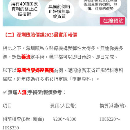
【二】深圳墮胎價錢2025最實用報價
相比之下，深圳嘅私立醫療機構就彈性大得多。無論你幾多
週、想做
藥流
定手術，幾乎都可以即日預約、即日完成。
以下以
深圳怡康婦產醫院
為例，呢間係廣東省正規婦科專科
醫院，近年成為好多港女指定嘅「墮胎專科」。
✅ 無痛
人流
(手術型)報價參考：
項目 費用(人民幣) 換算港幣(約)
術前檢查(B超+驗血) ¥200～¥300 HK$220～
HK$330