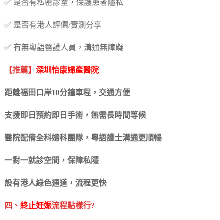
✅ 是否有私密診室，保護患者隱私
✅ 是否有港人評價/實測分享
✅ 有無粵語醫護人員，溝通無障礙
【推薦】
深圳怡康婦產醫院
距離福田口岸10分鐘車程，交通方便
支援即日預約即日手術，無需長時間等候
醫院配備全科婦科團隊，粵語護士溝通更順暢
一對一就診空間，保障私隱
設有港人綠色通道，流程更快
四、
終止妊娠
流程點樣行?