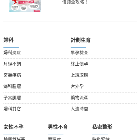
＋價錢全攻略！
婦科
計劃生育
婦科炎症
早孕檢查
月經不調
終止懷孕
宮頸疾病
上環取環
婦科腫瘤
宮外孕
子宮肌瘤
藥物流產
婦科其它
人流時間
女性不孕
男性不育
私密整形
輸卵管堵塞
弱精症
陰道緊縮