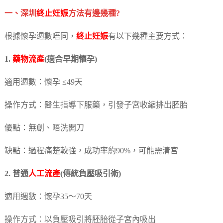
一、深圳
終止妊娠
方法有邊幾種?
根據懷孕週數唔同，
終止妊娠
有以下幾種主要方式：
1.
藥物流產
(適合早期懷孕)
適用週數：懷孕 ≤49天
操作方式：醫生指導下服藥，引發子宮收縮排出胚胎
優點：無創、唔洗開刀
缺點：過程痛楚較強，成功率約90%，可能需清宮
2. 普通
人工流產
(傳統負壓吸引術)
適用週數：懷孕35～70天
操作方式：以負壓吸引將胚胎從子宮內吸出