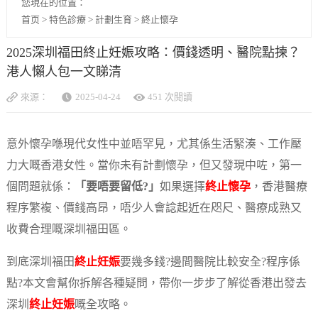
您現在的位置：
首页
>
特色診療
>
計劃生育
>
終止懷孕
2025深圳福田終止妊娠攻略：價錢透明、醫院點揀？
港人懶人包一文睇清
來源：
2025-04-24
451 次閱讀
意外懷孕喺現代女性中並唔罕見，尤其係生活緊湊、工作壓
力大嘅香港女性。當你未有計劃懷孕，但又發現中咗，第一
個問題就係：
「要唔要留低?」
如果選擇
終止懷孕
，香港醫療
程序繁複、價錢高昂，唔少人會諗起近在咫尺、醫療成熟又
收費合理嘅深圳福田區。
到底深圳福田
終止妊娠
要幾多錢?邊間醫院比較安全?程序係
點?本文會幫你拆解各種疑問，帶你一步步了解從香港出發去
深圳
終止妊娠
嘅全攻略。