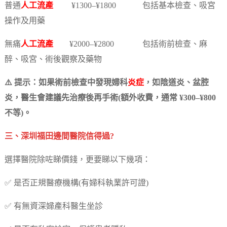
普通
人工流產
¥1300–¥1800 包括基本檢查、吸宮
操作及用藥
無痛
人工流產
¥2000–¥2800 包括術前檢查、麻
醉、吸宮、術後觀察及藥物
⚠️ 提示：如果術前檢查中發現婦科
炎症
，如陰道炎、盆腔
炎，醫生會建議先治療後再手術(額外收費，通常 ¥300–¥800
不等)。
三、深圳福田邊間醫院信得過?
選擇醫院除咗睇價錢，更要睇以下幾項：
✅ 是否正規醫療機構(有婦科執業許可證)
✅ 有無資深婦產科醫生坐診