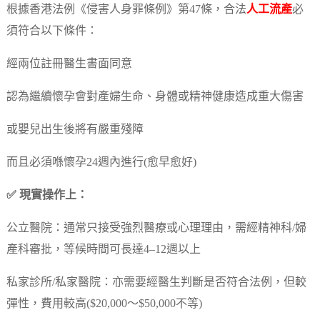
根據香港法例《侵害人身罪條例》第47條，合法
人工流產
必
須符合以下條件：
經兩位註冊醫生書面同意
認為繼續懷孕會對產婦生命、身體或精神健康造成重大傷害
或嬰兒出生後將有嚴重殘障
而且必須喺懷孕24週內進行(愈早愈好)
✅ 現實操作上：
公立醫院：通常只接受強烈醫療或心理理由，需經精神科/婦
產科審批，等候時間可長達4–12週以上
私家診所/私家醫院：亦需要經醫生判斷是否符合法例，但較
彈性，費用較高($20,000～$50,000不等)