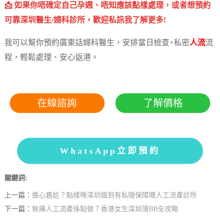
📩 如果你唔確定自己孕週、唔知應該點樣處理，或者想預約
可靠深圳醫生/婦科診所，歡迎私訊我了解更多!
我可以幫你預約廣東話婦科醫生，安排當日檢查+私密
人流
流
程，輕鬆處理、安心返港。
在線諮詢
了解價格
WhatsApp立即預約
關鍵詞:
上一篇：
擔心尷尬？點樣喺深圳搵到有私隱保障嘅人工流產診所
下一篇：
無痛人工流產係點做？香港女生深圳落BB全攻略