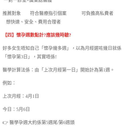
一對一診室+廣東話醫護
推薦對象 符合醫療指引個案 可負擔高私費者
想快速、安全、費用合理者
【四】懷孕週數點計?應該幾時驗?
好多女生唔知自己「懷孕幾多週」，以為月經遲咗幾日就係
「懷孕第3日」，其實唔係!
醫學計算法係：由「上次月經第一日」開始計為第1週。
例如：
上次月經：4月1日
今日：5月6日
👉 醫學孕週大約係第5週尾/第6週頭