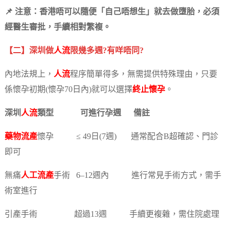
📌 注意：香港唔可以隨便「自己唔想生」就去做墮胎，必須
經醫生審批，手續相對繁複。
【二】深圳做
人流
限幾多週?有咩唔同?
內地法規上，
人流
程序簡單得多，無需提供特殊理由，只要
係懷孕初期(懷孕70日內)就可以選擇
終止懷孕
。
深圳
人流
類型 可進行孕週 備註
藥物流產
懷孕 ≤ 49日(7週) 通常配合B超確認、門診
即可
無痛
人工流產
手術 6–12週內 進行常見手術方式，需手
術室進行
引產手術 超過13週 手續更複雜，需住院處理