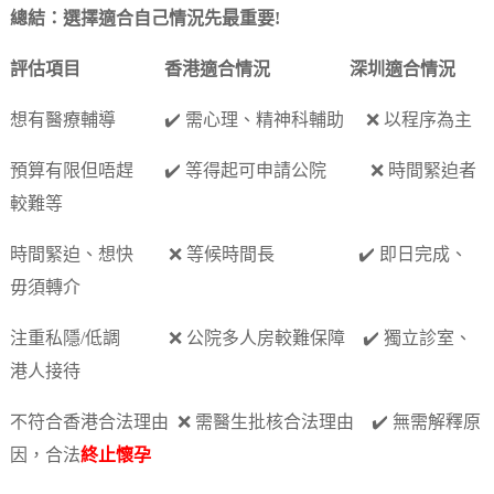
總結：選擇適合自己情況先最重要!
評估項目 香港適合情況 深圳適合情況
想有醫療輔導 ✔️ 需心理、精神科輔助 ❌ 以程序為主
預算有限但唔趕 ✔️ 等得起可申請公院 ❌ 時間緊迫者
較難等
時間緊迫、想快 ❌ 等候時間長 ✔️ 即日完成、
毋須轉介
注重私隱/低調 ❌ 公院多人房較難保障 ✔️ 獨立診室、
港人接待
不符合香港合法理由 ❌ 需醫生批核合法理由 ✔️ 無需解釋原
因，合法
終止懷孕