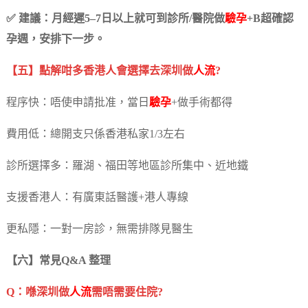
✅ 建議：月經遲5–7日以上就可到診所/醫院做
驗孕
+B超確認
孕週，安排下一步。
【五】點解咁多香港人會選擇去深圳做
人流
?
程序快：唔使申請批准，當日
驗孕
+做手術都得
費用低：總開支只係香港私家1/3左右
診所選擇多：羅湖、福田等地區診所集中、近地鐵
支援香港人：有廣東話醫護+港人專線
更私隱：一對一房診，無需排隊見醫生
【六】常見Q&A 整理
Q：喺深圳做
人流
需唔需要住院?