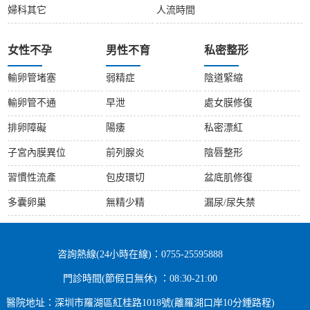
婦科其它
人流時間
女性不孕
男性不育
私密整形
輸卵管堵塞
弱精症
陰道緊縮
輸卵管不通
早泄
處女膜修復
排卵障礙
陽痿
私密漂紅
子宮內膜異位
前列腺炎
陰唇整形
習慣性流產
包皮環切
盆底肌修復
多囊卵巢
無精少精
漏尿/尿失禁
咨詢熱線(24小時在線)：0755-25595888
門診時間(節假日無休) ：08:30-21:00
醫院地址：深圳市羅湖區紅桂路1018號(離羅湖口岸10分鍾路程)