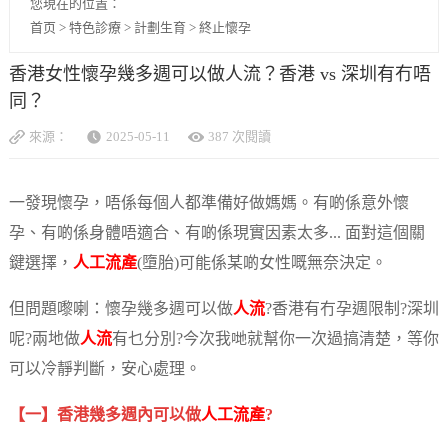
您現在的位置：
首页
>
特色診療
>
計劃生育
>
終止懷孕
香港女性懷孕幾多週可以做人流？香港 vs 深圳有冇唔
同？
來源：
2025-05-11
387 次閱讀
一發現懷孕，唔係每個人都準備好做媽媽。有啲係意外懷
孕、有啲係身體唔適合、有啲係現實因素太多... 面對這個關
鍵選擇，
人工流產
(墮胎)可能係某啲女性嘅無奈決定。
但問題嚟喇：懷孕幾多週可以做
人流
?香港有冇孕週限制?深圳
呢?兩地做
人流
有乜分別?今次我哋就幫你一次過搞清楚，等你
可以冷靜判斷，安心處理。
【一】香港幾多週內可以做
人工流產
?