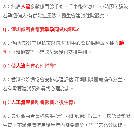
A：無痛
人流
多數係門診手術，手術後休息1–2小時即可返港;
若孕週偏大/有併發症風險，醫生會建議住院觀察。
Q：深圳診所會幫我
驗孕
同做B超咩?
A：係!大部分正規私家醫院/婦科中心會提供驗尿、抽血
驗
孕
、B超檢查等，確認孕週後再安排手術。
Q：做
人流
有冇心理輔導?
A：香港公院通常會安排心理評估;深圳則以醫療操作為主，
若有需要建議另外尋找心理諮詢。
Q：
人工流產
會唔會影響之後生育?
A：只要係由合資格醫生操作、術後護理得當，一般唔會影響
生育。不過建議流產後半年內避免懷孕，等子宮充分恢復。