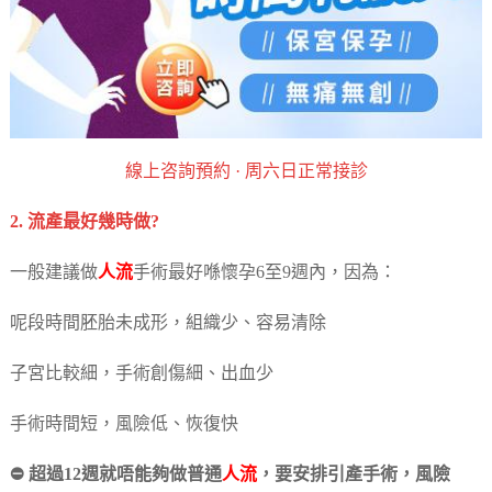
‎線上咨詢預約 · ‎周六日正常接診
2. 流產最好幾時做?
一般建議做
人流
手術最好喺懷孕6至9週內，因為：
呢段時間胚胎未成形，組織少、容易清除
子宮比較細，手術創傷細、出血少
手術時間短，風險低、恢復快
⛔ 超過12週就唔能夠做普通
人流
，要安排引產手術，風險