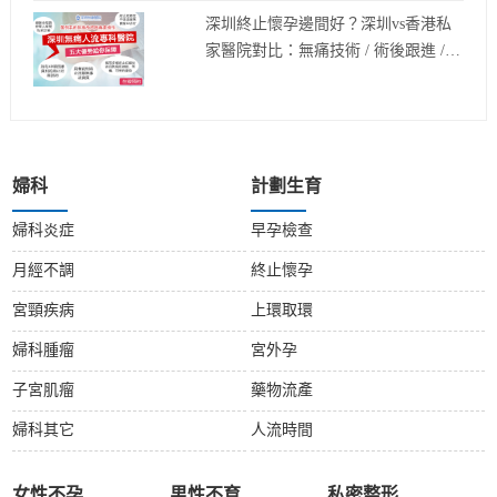
深圳終止懷孕邊間好？深圳vs香港私
家醫院對比：無痛技術 / 術後跟進 /
醫生資歷實測
婦科
計劃生育
婦科炎症
早孕檢查
月經不調
終止懷孕
宮頸疾病
上環取環
婦科腫瘤
宮外孕
子宮肌瘤
藥物流產
婦科其它
人流時間
女性不孕
男性不育
私密整形