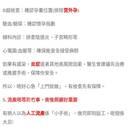
B超檢查：確認孕囊位置(排除
宮外孕
)
驗血/驗尿：確認懷孕指數
婦科內診：排查陰道炎、子宮畸形等
心電圖/血壓等：確保能安全接受麻醉
如果有感染、
炎症
或者其他高風險因素，醫生會建議先治療
或推遲手術，保障你安全。
所以，唔好心急「上門就做」，有檢查先有保障。
5. 流產唔等於冇事，術後照顧好重要
有啲人以為
人工流產
係「小手術」，做完即刻返工，呢個係
大忌!