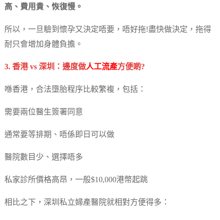
高、費用貴、恢復慢。
所以，一旦驗到懷孕又決定唔要，唔好拖!盡快做決定，拖得
耐只會增加身體負擔。
3. 香港 vs 深圳：邊度做
人工流產
方便啲?
喺香港，合法墮胎程序比較繁複，包括：
需要兩位醫生簽署同意
通常要等排期、唔係即日可以做
醫院數目少、選擇唔多
私家診所價格高昂，一般$10,000港幣起跳
相比之下，深圳私立婦產醫院就相對方便得多：