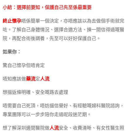
小結：選擇前要知，保護自己先至係最重要
終止懷孕
唔係簡單一個決定，亦唔應該以為去做個手術就完
咗。了解自己身體情況、選擇合適方法、揀一間信得過嘅醫
院，再配合術後調養，先至可以好好保護自己。
如果你：
驚自己懷孕但唔肯定
唔知應該做
藥流
定
人流
想搵返條明確、安全嘅路去處理
唔需要自己死頂，唔妨搵信譽好、有經驗嘅婦科醫院諮詢，
專業團隊可以一步步陪你走過呢段迷茫期。
想了解深圳邊間醫院做
人流
安全、收費清晰、有女性醫生照