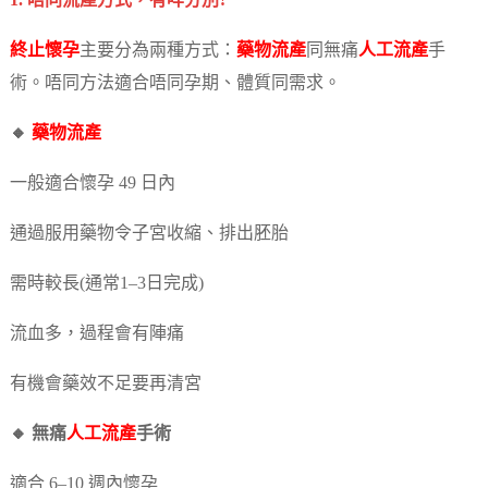
1. 唔同流產方式，有咩分別?
終止懷孕
主要分為兩種方式：
藥物流產
同無痛
人工流產
手
術。唔同方法適合唔同孕期、體質同需求。
🔸
藥物流產
一般適合懷孕 49 日內
通過服用藥物令子宮收縮、排出胚胎
需時較長(通常1–3日完成)
流血多，過程會有陣痛
有機會藥效不足要再清宮
🔸 無痛
人工流產
手術
適合 6–10 週內懷孕