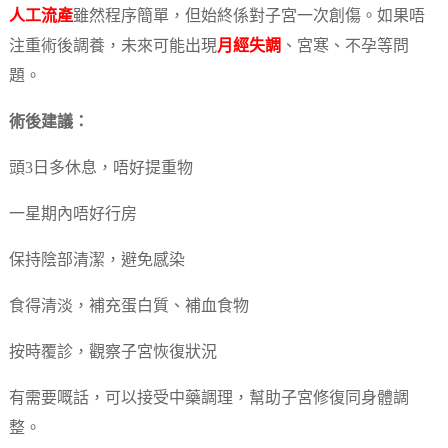
人工流產
雖然程序簡單，但始終係對子宮一次創傷。如果唔
注重術後調養，未來可能出現
月經失調
、宮寒、不孕等問
題。
術後建議：
頭3日多休息，唔好提重物
一星期內唔好行房
保持陰部清潔，避免感染
食得清淡，補充蛋白質、補血食物
按時覆診，觀察子宮恢復狀況
有需要嘅話，可以接受中藥調理，幫助子宮修復同身體調
整。