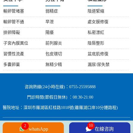
輸卵管堵塞
弱精症
陰道緊縮
輸卵管不通
早泄
處女膜修復
排卵障礙
陽痿
私密漂紅
子宮內膜異位
前列腺炎
陰唇整形
習慣性流產
包皮環切
盆底肌修復
多囊卵巢
無精少精
漏尿/尿失禁
咨詢熱線(24小時在線)：0755-25595888
門診時間(節假日無休) ：08:30-21:00
醫院地址：深圳市羅湖區紅桂路1018號(離羅湖口岸10分鍾路程)
10
2
Copyright © 2024 All rights Reserved.
whatsApp
在線咨詢