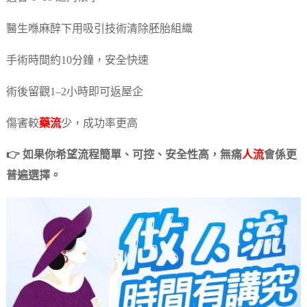
醫生喺麻醉下用吸引技術清除胚胎組織
手術時間約10分鐘，安全快速
術後留觀1–2小時即可返屋企
傷害較
藥流
少，成功率更高
👉 如果你希望流程簡單、可控、安全性高，無痛
人流
會係更
普遍選擇。