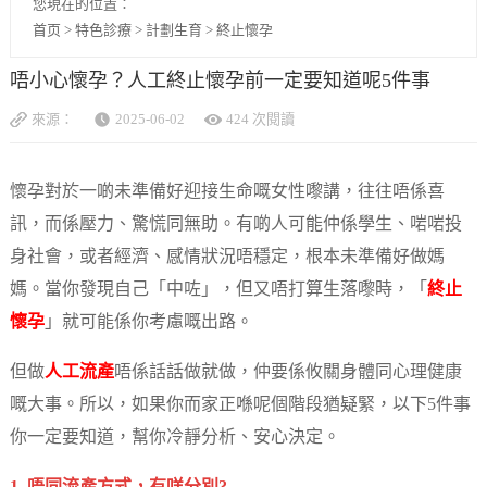
您現在的位置：
首页
>
特色診療
>
計劃生育
>
終止懷孕
唔小心懷孕？人工終止懷孕前一定要知道呢5件事
來源：
2025-06-02
424 次閱讀
懷孕對於一啲未準備好迎接生命嘅女性嚟講，往往唔係喜
訊，而係壓力、驚慌同無助。有啲人可能仲係學生、啱啱投
身社會，或者經濟、感情狀況唔穩定，根本未準備好做媽
媽。當你發現自己「中咗」，但又唔打算生落嚟時，「
終止
懷孕
」就可能係你考慮嘅出路。
但做
人工流產
唔係話話做就做，仲要係攸關身體同心理健康
嘅大事。所以，如果你而家正喺呢個階段猶疑緊，以下5件事
你一定要知道，幫你冷靜分析、安心決定。