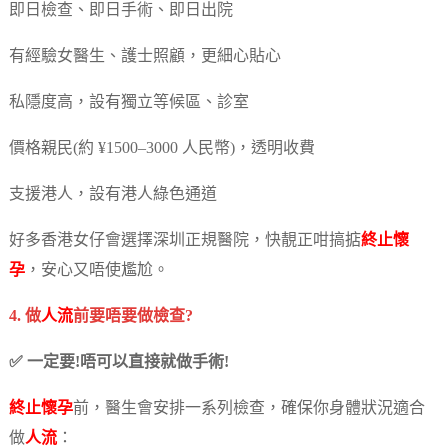
即日檢查、即日手術、即日出院
有經驗女醫生、護士照顧，更細心貼心
私隱度高，設有獨立等候區、診室
價格親民(約 ¥1500–3000 人民幣)，透明收費
支援港人，設有港人綠色通道
好多香港女仔會選擇深圳正規醫院，快靚正咁搞掂
終止懷
孕
，安心又唔使尷尬。
4. 做
人流
前要唔要做檢查?
✅ 一定要!唔可以直接就做手術!
終止懷孕
前，醫生會安排一系列檢查，確保你身體狀況適合
做
人流
：