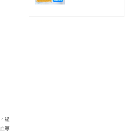
程
出。過
血等