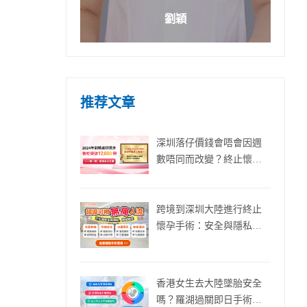
劉穎
推荐文章
深圳落仔價錢會唔會因週
數唔同而改變？終止懷孕
費用分析
跨境到深圳大陸進行終止
懷孕手術：安全與隱私能
否兼得?
香港女生去大陸墜胎安全
嗎？羅湖過關即日手術流