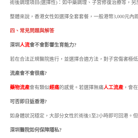
術後調理項目(選擇性)：如中藥調理、子宮修復治療等，另加3
整體來說，香港女性如選擇全套套餐，一般港幣3,000元內
四、常見問題與解答
深圳
人流
會不會影響生育能力?
若在合法正規醫院進行，並選擇合適方法，對子宮傷害極低
流產會不會很痛?
藥物流產
會有類似
經痛
的感覺。若選擇無痛
人工流產
，會在
可否即日返香港?
如身體狀況穩定，大部分女性於術後1至2小時即可回港。
深圳醫院如何保障隱私?