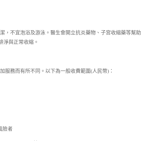
清潔，不宜泡浴及游泳。醫生會開立抗炎藥物、子宮收縮藥等幫
排淨與正常收縮。
加服務而有所不同。以下為一般收費範圍(人民幣)：
低風險者