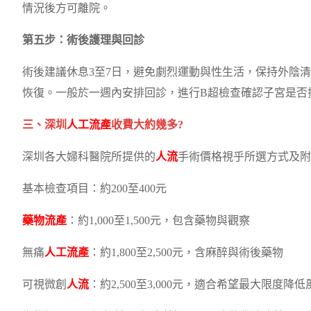
情況後方可離院。
第五步：術後護理與回診
術後建議休息3至7日，避免劇烈運動與性生活，保持外陰
恢復。一般於一週內安排回診，進行B超檢查確認子宮是否
三、深圳
人工流產
收費大約幾多?
深圳各大婦科醫院所提供的
人流
手術價格視乎所選方式及附
基本檢查項目：約200至400元
藥物流產
：約1,000至1,500元，包含藥物與觀察
無痛
人工流產
：約1,800至2,500元，含麻醉與術後藥物
可視微創
人流
：約2,500至3,000元，適合希望最大限度降