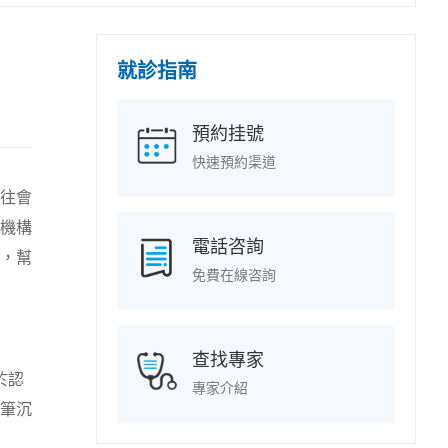
就診指南
預約挂號
快速預約渠道
往會
機構
電話咨詢
，幫
免費在線咨詢
查找專家
於認
專家介紹
筆沉